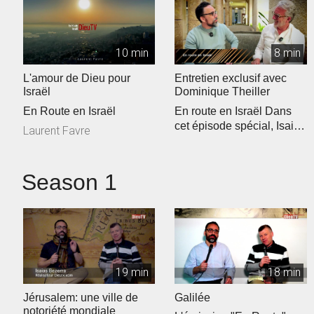
10 min
8 min
L'amour de Dieu pour
Entretien exclusif avec
Israël
Dominique Theiller
En Route en Israël
En route en Israël Dans
cet épisode spécial, Isaias
Laurent Favre
Bezerra reçoit Domini...
Season 1
19 min
18 min
Jérusalem: une ville de
Galilée
notoriété mondiale