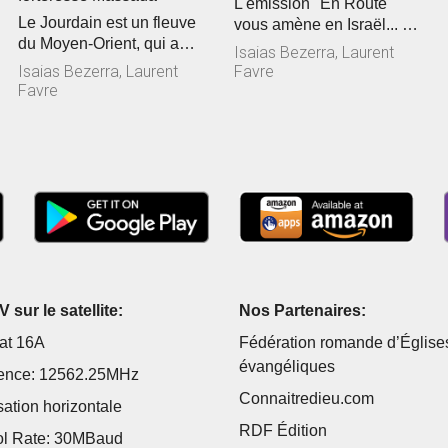
L'émission "En Route"
Le Jourdain est un fleuve
vous amène en Israël... et
du Moyen-Orient, qui a
pour cette troisième
Isaias Bezerra, Laurent
donné son nom à la
journ�...
Isaias Bezerra, Laurent
Favre
Jordanie. ...
Favre
 sur le satellite:
Nos Partenaires:
at 16A
Fédération romande d’Église
évangéliques
ence: 12562.25MHz
Connaitredieu.com
sation horizontale
RDF Édition
l Rate: 30MBaud