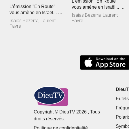
L'émission "En Route"
L'émission "En Route"
vous amène en Israël... et
vous amène en Israël... et
pour cette deuxième
Isaias Bezerra, Laurent
pour cette dernière
journé...
Isaias Bezerra, Laurent
Favre
journé...
Favre
DieuTV
Eutels
Fréqu
Copyright © DieuTV 2026 , Tous
Polari
droits réservés.
Symbo
Politique de confidentialité