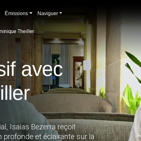
Émissions
Naviguer
minique Theiller
sif avec
ller
 profonde et éclairante sur la