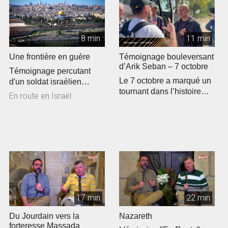
8 min
11 min
Une frontière en guère
Témoignage bouleversant
d’Arik Seban – 7 octobre
Témoignage percutant
Le 7 octobre a marqué un
d'un soldat israélien
tournant dans l’histoire
concernant le 7 octobre
En route en Israël
d’Israël. Arik Seban, ...
Un récit ...
17 min
22 min
Du Jourdain vers la
Nazareth
forteresse Massada