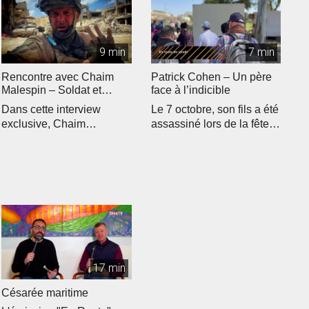
9 min
7 min
Rencontre avec Chaim
Patrick Cohen – Un père
Malespin – Soldat et
face à l’indicible
bâtisseur d’espérance
Dans cette interview
Le 7 octobre, son fils a été
exclusive, Chaim
assassiné lors de la fête
Malespin, soldat de
NOVA. Patrick Cohen...
l’armée israélienn...
17 min
Césarée maritime