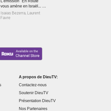
L'émission "En Route"
vous amène en Israël... et
pour cette première
Isaias Bezerra, Laurent
journé...
Favre
A propos de DieuTV:
s
Contactez-nous
Soutenir DieuTV
Présentation DieuTV
Nos Partenaires