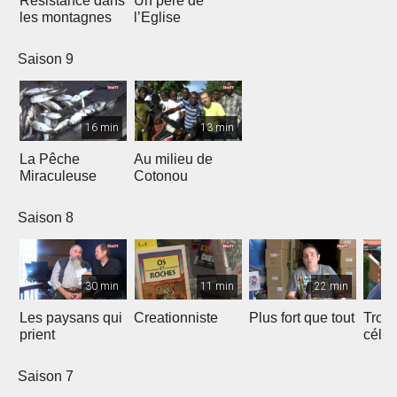
Resistance dans
Un père de
les montagnes
l’Eglise
Saison 9
16 min
13 min
La Pêche
Au milieu de
Miraculeuse
Cotonou
Saison 8
30 min
11 min
22 min
Les paysans qui
Creationniste
Plus fort que tout
Trois
prient
céles
Saison 7