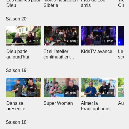
Dieu
Sibérie
amis
Ciel
Saison 20
34 min
6 min
30 min
Dieu parle
Et si l'atelier
KidsTV avance
Le r
aujourd'hui
continuait en
stres
2020 ?
Saison 19
27 min
45 min
43 min
Dans sa
Super Woman
Aimer la
Au fo
présence
Francophonie
Saison 18