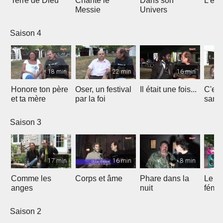
Terre de Dieu
Chante le
Dans son
L'égl
Messie
Univers
Saison 4
18 min
22 min
16 min
Honore ton père
Oser, un festival
Il était une fois...
C'est 
et ta mère
par la foi
Saison 3
17 min
16 min
8 min
Comme les
Corps et âme
Phare dans la
Le mi
anges
nuit
fémin
Saison 2