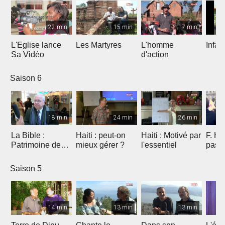
22 min
15 min
17 min
L'Eglise lance
Les Martyres
L'homme
Infat
Sa Vidéo
d'action
Saison 6
18 min
24 min
26 min
La Bible :
Haiti : peut-on
Haiti : Motivé par
F. Ho
Patrimoine de
mieux gérer ?
l'essentiel
pas 
l'humanité à
Marseille
Saison 5
14 min
13 min
13 min