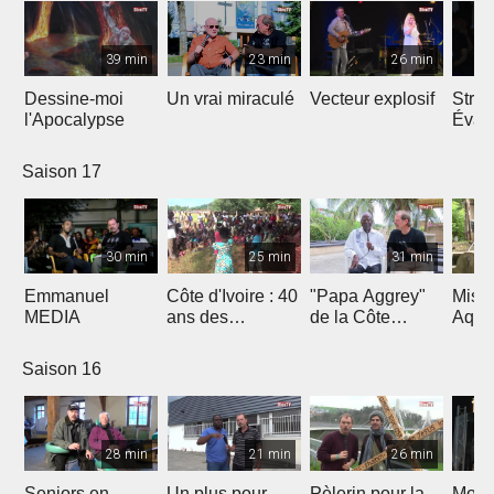
39 min
23 min
26 min
Dessine-moi
Un vrai miraculé
Vecteur explosif
Strat
l'Apocalypse
Évang
Saison 17
30 min
25 min
31 min
Emmanuel
Côte d'Ivoire : 40
"Papa Aggrey"
Miss
MEDIA
ans des
de la Côte
Aqua
Fabricants de
d'Ivoire
Joie
Saison 16
28 min
21 min
26 min
Seniors en
Un plus pour
Pèlerin pour la
Mont