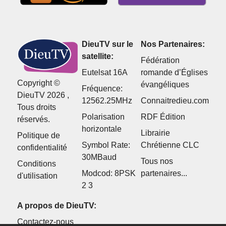
DieuTV sur le
Nos Partenaires:
satellite:
Fédération
Eutelsat 16A
romande d’Églises
Copyright ©
évangéliques
Fréquence:
DieuTV 2026 ,
12562.25MHz
Connaitredieu.com
Tous droits
Polarisation
RDF Édition
réservés.
horizontale
Librairie
Politique de
Symbol Rate:
Chrétienne CLC
confidentialité
30MBaud
Tous nos
Conditions
Modcod: 8PSK
partenaires...
d'utilisation
2 3
A propos de DieuTV:
Contactez-nous