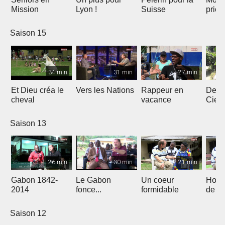
Mission
Lyon !
Suisse
priè
Saison 15
34 min
31 min
27 min
Et Dieu créa le
Vers les Nations
Rappeur en
Dess
cheval
vacance
Ciel
Saison 13
26 min
30 min
21 min
Gabon 1842-
Le Gabon
Un coeur
Hors
2014
fonce...
formidable
de l'
Saison 12