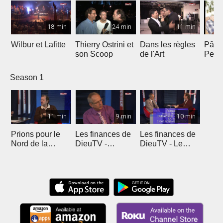
18 min
24 min
11 min
Wilbur et Lafitte
Thierry Ostrini et
Dans les règles
Pâqu
son Scoop
de l'Art
Pent
Season 1
11 min
9 min
10 min
Prions pour le
Les finances de
Les finances de
Nord de la
DieuTV -
DieuTV - Le
France
L'Algérie
Maroc