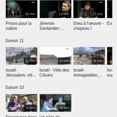
28 min
26 min
27 min
Prions pour la
Jéremie
Dieu à l'oeuvre -
Extre
nation
Santander:
chapeau !
l'explosion de
créativité
Saison 11
32 min
33 min
34 min
Israël -
Israël - Ville des
Israël -
Israe
Jérusalem, ville
Césars
Armageddon,
sur l
éternelle
dernier combat
Saison 10
16 min
18 min