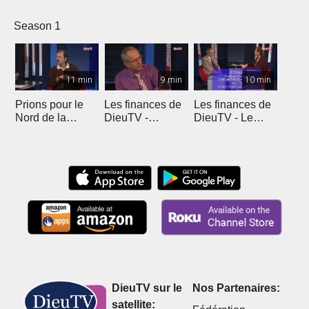
Season 1
11 min
9 min
10 min
Prions pour le
Les finances de
Les finances de
Nord de la
DieuTV -
DieuTV - Le
France
L'Algérie
Maroc
DieuTV sur le
Nos Partenaires:
satellite: