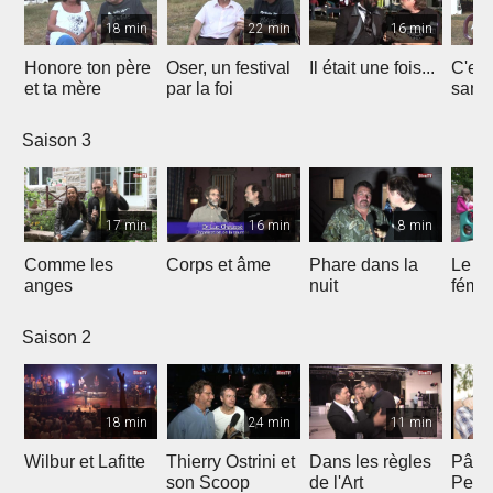
18 min
22 min
16 min
Honore ton père
Oser, un festival
Il était une fois...
C'est 
et ta mère
par la foi
Saison 3
17 min
16 min
8 min
Comme les
Corps et âme
Phare dans la
Le mi
anges
nuit
fémin
Saison 2
18 min
24 min
11 min
Wilbur et Lafitte
Thierry Ostrini et
Dans les règles
Pâqu
son Scoop
de l'Art
Pent