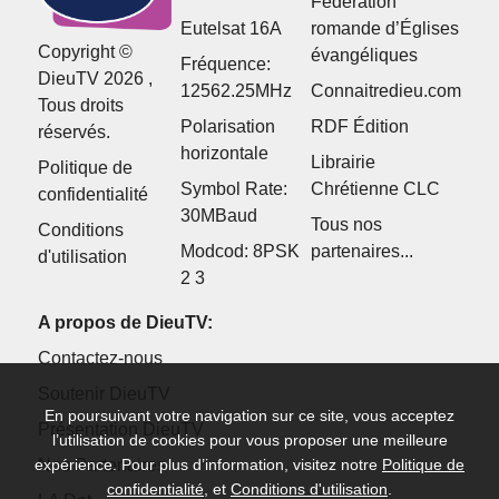
Fédération
Eutelsat 16A
romande d’Églises
Copyright ©
évangéliques
Fréquence:
DieuTV 2026 ,
12562.25MHz
Connaitredieu.com
Tous droits
Polarisation
RDF Édition
réservés.
horizontale
Librairie
Politique de
Symbol Rate:
Chrétienne CLC
confidentialité
30MBaud
Tous nos
Conditions
Modcod: 8PSK
partenaires...
d'utilisation
2 3
A propos de DieuTV:
Contactez-nous
Soutenir DieuTV
En poursuivant votre navigation sur ce site, vous acceptez
Présentation DieuTV
l’utilisation de cookies pour vous proposer une meilleure
Nos Partenaires
expérience. Pour plus d’information, visitez notre
Politique de
confidentialité
, et
Conditions d'utilisation
.