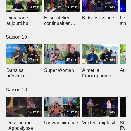
34 min
6 min
30 min
Dieu parle
Et si l'atelier
KidsTV avance
Le r
aujourd'hui
continuait en
stres
2020 ?
Saison 19
27 min
45 min
43 min
Dans sa
Super Woman
Aimer la
Au fo
présence
Francophonie
Saison 18
39 min
23 min
26 min
Dessine-moi
Un vrai miraculé
Vecteur explosif
Strat
l'Apocalypse
Évang