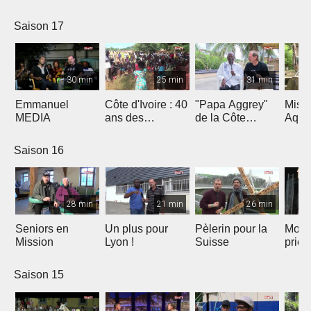
Saison 17
30 min
25 min
31 min
Emmanuel
Côte d'Ivoire : 40
"Papa Aggrey"
Miss
MEDIA
ans des
de la Côte
Aqua
Fabricants de
d'Ivoire
Joie
Saison 16
28 min
21 min
26 min
Seniors en
Un plus pour
Pèlerin pour la
Mont
Mission
Lyon !
Suisse
priè
Saison 15