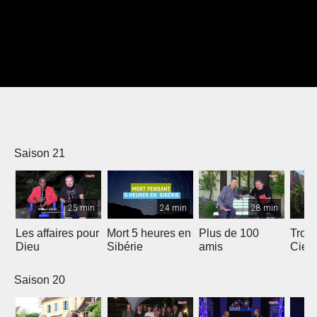
Saison 21
25 min
24 min
28 min
Les affaires pour
Mort 5 heures en
Plus de 100
Trois
Dieu
Sibérie
amis
Ciel
Saison 20