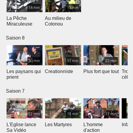
16 min
13 min
La Pêche
Au milieu de
Miraculeuse
Cotonou
Saison 8
30 min
11 min
22 min
Les paysans qui
Creationniste
Plus fort que tout
Trois
prient
céles
Saison 7
22 min
15 min
17 min
L'Eglise lance
Les Martyres
L'homme
Infat
Sa Vidéo
d'action