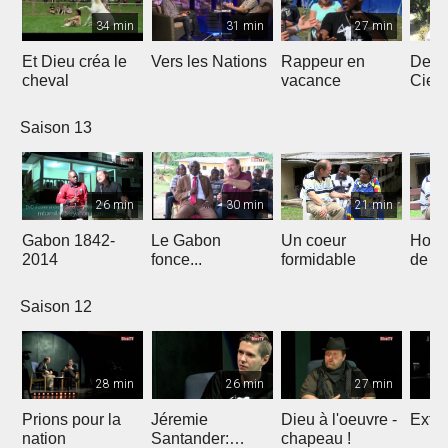
34 min
31 min
27 min
Et Dieu créa le
Vers les Nations
Rappeur en
Dess
cheval
vacance
Ciel
Saison 13
26 min
30 min
21 min
Gabon 1842-
Le Gabon
Un coeur
Hors
2014
fonce...
formidable
de l'
Saison 12
28 min
26 min
27 min
Prions pour la
Jéremie
Dieu à l'oeuvre -
Extre
nation
Santander:
chapeau !