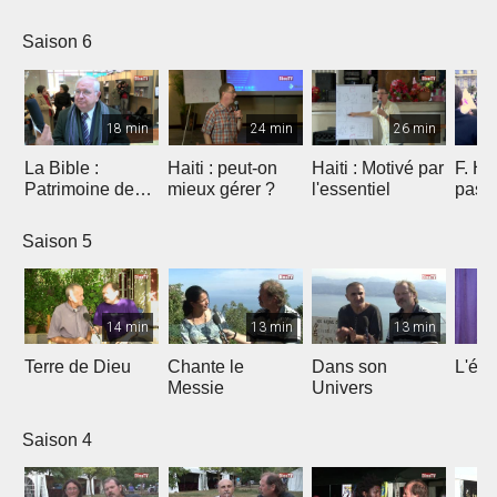
Saison 6
18 min
24 min
26 min
La Bible :
Haiti : peut-on
Haiti : Motivé par
F. Ho
Patrimoine de
mieux gérer ?
l'essentiel
pas 
l'humanité à
Marseille
Saison 5
14 min
13 min
13 min
Terre de Dieu
Chante le
Dans son
L'égl
Messie
Univers
Saison 4