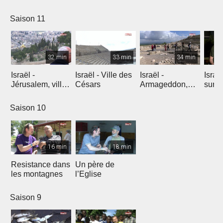
l'explosion de
créativité
Saison 11
32 min
33 min
34 min
Israël -
Israël - Ville des
Israël -
Israe
Jérusalem, ville
Césars
Armageddon,
sur l
éternelle
dernier combat
Saison 10
16 min
18 min
Resistance dans
Un père de
les montagnes
l’Eglise
Saison 9