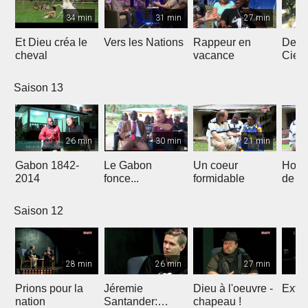
34 min
31 min
27 min
Et Dieu créa le
Vers les Nations
Rappeur en
Dess
cheval
vacance
Ciel
Saison 13
26 min
30 min
21 min
Gabon 1842-
Le Gabon
Un coeur
Hors
2014
fonce...
formidable
de l'
Saison 12
28 min
26 min
27 min
Prions pour la
Jéremie
Dieu à l'oeuvre -
Extre
nation
Santander:
chapeau !