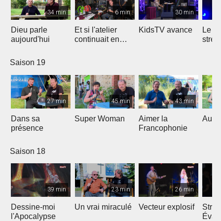
34 min
6 min
30 min
Dieu parle
Et si l'atelier
KidsTV avance
Le r
aujourd'hui
continuait en
stres
2020 ?
Saison 19
27 min
45 min
43 min
Dans sa
Super Woman
Aimer la
Au fo
présence
Francophonie
Saison 18
39 min
23 min
26 min
Dessine-moi
Un vrai miraculé
Vecteur explosif
Strat
l'Apocalypse
Évang