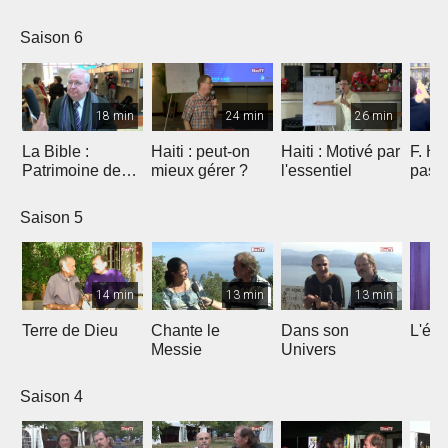
Saison 6
18 min
24 min
26 min
La Bible :
Haiti : peut-on
Haiti : Motivé par
F. Ho
Patrimoine de
mieux gérer ?
l'essentiel
pas 
l'humanité à
Marseille
Saison 5
14 min
13 min
13 min
Terre de Dieu
Chante le
Dans son
L'égl
Messie
Univers
Saison 4