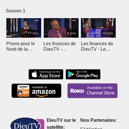
Season 1
11 min
9 min
10 min
Prions pour le
Les finances de
Les finances de
Nord de la
DieuTV -
DieuTV - Le
France
L'Algérie
Maroc
DieuTV sur le
Nos Partenaires:
satellite: