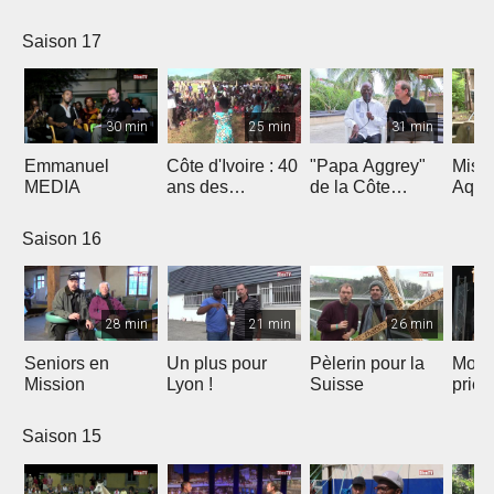
Saison 17
30 min
25 min
31 min
Emmanuel
Côte d'Ivoire : 40
"Papa Aggrey"
Miss
MEDIA
ans des
de la Côte
Aqua
Fabricants de
d'Ivoire
Joie
Saison 16
28 min
21 min
26 min
Seniors en
Un plus pour
Pèlerin pour la
Mont
Mission
Lyon !
Suisse
priè
Saison 15