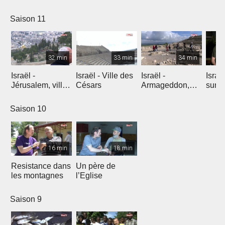
l'explosion de
créativité
Saison 11
32 min
33 min
34 min
Israël -
Israël - Ville des
Israël -
Israe
Jérusalem, ville
Césars
Armageddon,
sur l
éternelle
dernier combat
Saison 10
16 min
18 min
Resistance dans
Un père de
les montagnes
l’Eglise
Saison 9