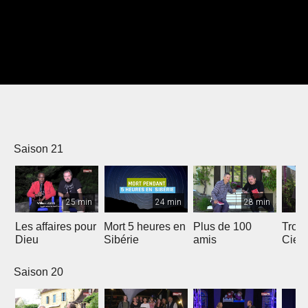
Saison 21
25 min
24 min
28 min
Les affaires pour
Mort 5 heures en
Plus de 100
Trois
Dieu
Sibérie
amis
Ciel
Saison 20