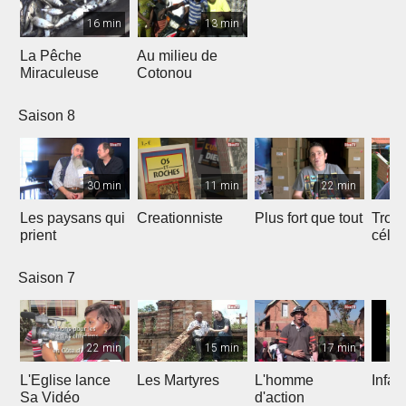
16 min
13 min
La Pêche
Au milieu de
Miraculeuse
Cotonou
Saison 8
30 min
11 min
22 min
Les paysans qui
Creationniste
Plus fort que tout
Trois
prient
céles
Saison 7
22 min
15 min
17 min
L'Eglise lance
Les Martyres
L'homme
Infat
Sa Vidéo
d'action