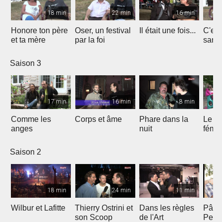
18 min
22 min
16 min
Honore ton père
Oser, un festival
Il était une fois...
C'est 
et ta mère
par la foi
Saison 3
17 min
16 min
8 min
Comme les
Corps et âme
Phare dans la
Le mi
anges
nuit
fémin
Saison 2
18 min
24 min
11 min
Wilbur et Lafitte
Thierry Ostrini et
Dans les règles
Pâqu
son Scoop
de l'Art
Pent