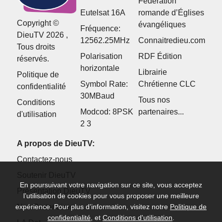
Fédération
Eutelsat 16A
romande d’Églises
Copyright ©
évangéliques
Fréquence:
DieuTV 2026 ,
12562.25MHz
Connaitredieu.com
Tous droits
Polarisation
RDF Édition
réservés.
horizontale
Librairie
Politique de
Symbol Rate:
Chrétienne CLC
confidentialité
30MBaud
Tous nos
Conditions
Modcod: 8PSK
partenaires...
d'utilisation
2 3
A propos de DieuTV:
Contactez-nous
Soutenir DieuTV
En poursuivant votre navigation sur ce site, vous acceptez
Présentation DieuTV
l’utilisation de cookies pour vous proposer une meilleure
Nos Partenaires
expérience. Pour plus d’information, visitez notre
Politique de
confidentialité
, et
Conditions d'utilisation
.