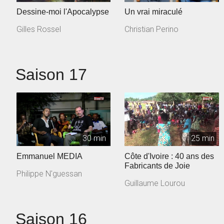
Dessine-moi l'Apocalypse
Un vrai miraculé
Gilles Rossel
Christian Perino
Saison 17
30 min
25 min
Emmanuel MEDIA
Côte d'Ivoire : 40 ans des
Fabricants de Joie
Philippe N'guessan
Guillaume Lourou
Saison 16