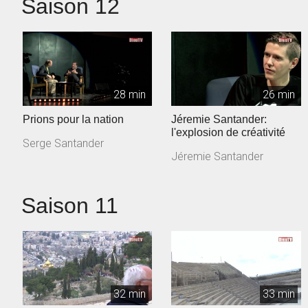
Saison 12
28 min
26 min
Prions pour la nation
Jéremie Santander:
l'explosion de créativité
Serge Santander
Jéremie Santander
Saison 11
32 min
33 min