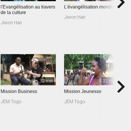
l'Evangélisation au travers
L'évangélisation mondiale
J
de la culture
Jiwon Han
J
Jiwon Han
32 min
32 min
Mission Business
Mission Jeunesse
M
JEM Togo
JEM Togo
J