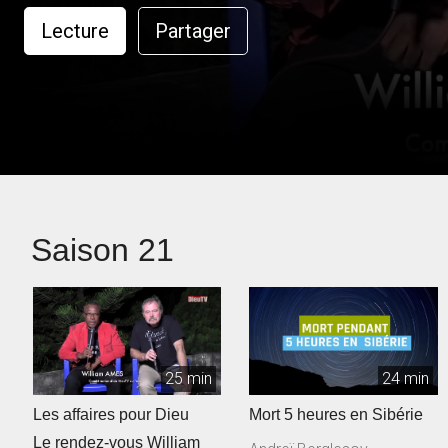
Lecture
Partager
Saison 21
25 min
24 min
Les affaires pour Dieu
Mort 5 heures en Sibérie
Le rendez-vous William