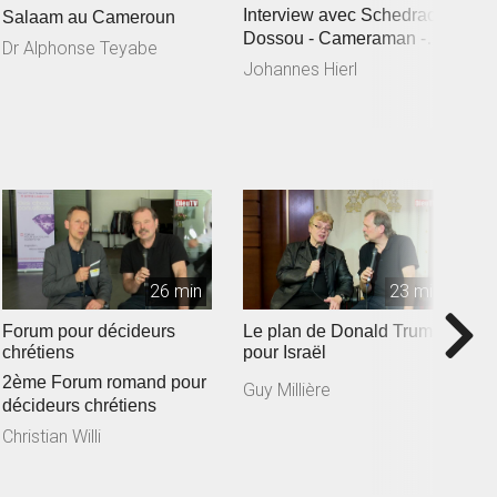
Interview avec Schedrac
Salaam au Cameroun
D
Dossou - Cameraman -
S
Dr Alphonse Teyabe
J
monteur
Johannes Hierl
26 min
23 min
Forum pour décideurs
Le plan de Donald Trump
C
chrétiens
pour Israël
Mi
2ème Forum romand pour
Guy Millière
G
décideurs chrétiens
Christian Willi