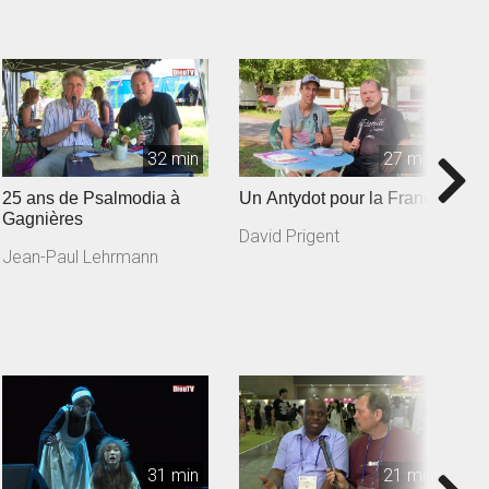
32 min
27 min
25 ans de Psalmodia à
Un Antydot pour la France
B
Gagnières
David Prigent
B
Jean-Paul Lehrmann
31 min
21 min