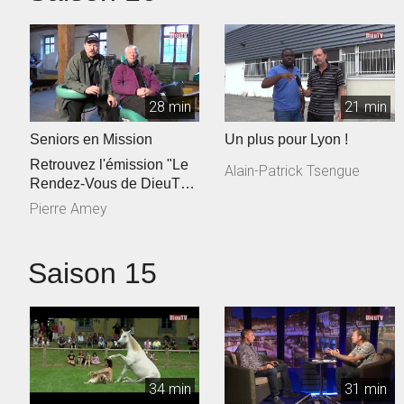
28 min
21 min
Seniors en Mission
Un plus pour Lyon !
Retrouvez l'émission "Le
Alain-Patrick Tsengue
Rendez-Vous de DieuTV"
à propos des Seniors en
Pierre Amey
Missio...
Saison 15
34 min
31 min