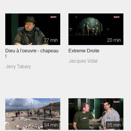
27 min
20 min
Dieu à l'oeuvre - chapeau
Extreme Droite
!
Jacques Vidal
Jerry Tabary
34 min
35 min