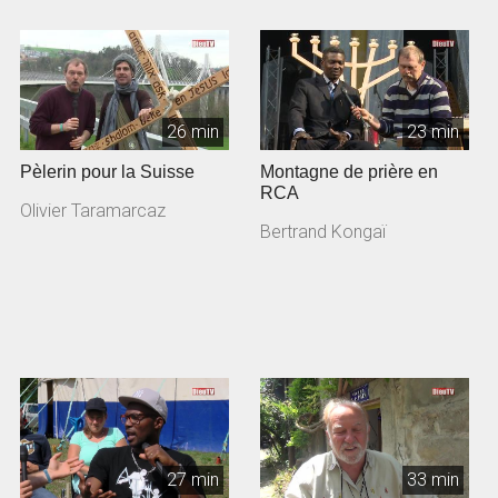
26 min
23 min
Pèlerin pour la Suisse
Montagne de prière en
RCA
Olivier Taramarcaz
Bertrand Kongaï
27 min
33 min