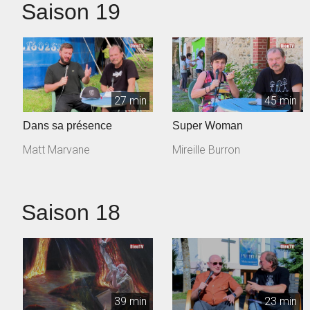
Saison 19
27 min
45 min
Dans sa présence
Super Woman
Matt Marvane
Mireille Burron
Saison 18
39 min
23 min