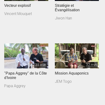
Vecteur explosif
Stratégie et
Évangélisation
Vincent Mouquet
Jiwon Han
31 min
32 min
"Papa Aggrey" de la Côte
Mission Aquaponics
d'Ivoire
JEM Togo
Papa Aggrey