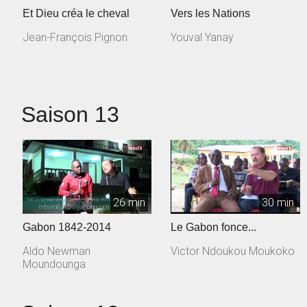
Et Dieu créa le cheval
Vers les Nations
Jean-François Pignon
Youval Yanay
Saison 13
26 min
30 min
Gabon 1842-2014
Le Gabon fonce...
Aldo Newman
Victor Ndoukou Moukoko
Moundounga