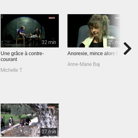
32 min
25 min
Une grâce à contre-
Anorexie, mince alors !
A
courant
Anne-Marie Baj
S
Michelle T.
27 min