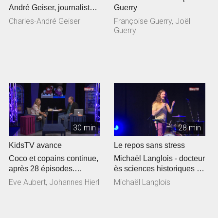
André Geiser, journaliste
Guerry
et pasteur
Charles-André Geiser
Françoise Guerry, Joël
Guerry
30 min
28 min
KidsTV avance
Le repos sans stress
Coco et copains continue,
Michaël Langlois - docteur
après 28 épisodes.
ès sciences historiques et
Nathan a déménagé et
philologiques » « cher...
Eve Aubert, Johannes Hierl
Michaël Langlois
c’est M...