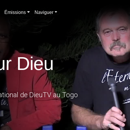
Émissions
Naviguer
ur Dieu
liam AMES - comité national de DieuTV au Togo