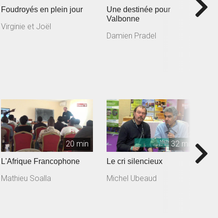
Foudroyés en plein jour
Une destinée pour
V
Valbonne
Virginie et Joël
Damien Pradel
20 min
32 min
L'Afrique Francophone
Le cri silencieux
S
S
Mathieu Soalla
Michel Ubeaud
C