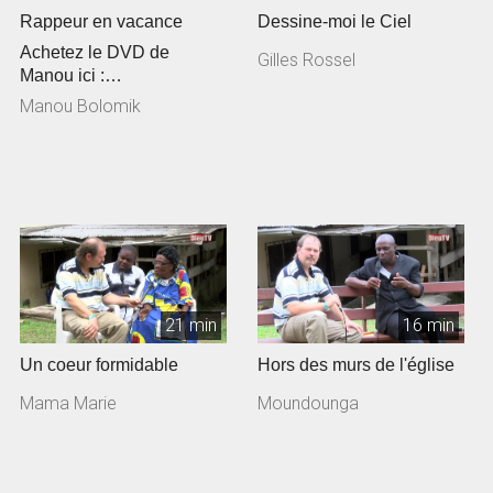
Rappeur en vacance
Dessine-moi le Ciel
Achetez le DVD de
Gilles Rossel
Manou ici :
http://premierepartie.com/c
Manou Bolomik
atalogsearch/result/?q=...
21 min
16 min
Un coeur formidable
Hors des murs de l'église
Mama Marie
Moundounga