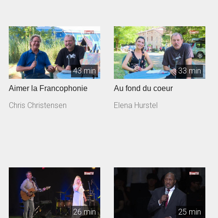
43 min
33 min
Aimer la Francophonie
Au fond du coeur
Chris Christensen
Elena Hurstel
26 min
25 min