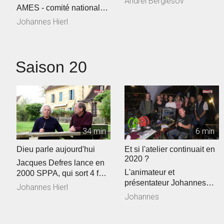
Andreï Berglesov
AMES - comité national
de DieuTV au Togo
Johannes Hierl
Saison 20
34 min
6 min
Dieu parle aujourd'hui
Et si l'atelier continuait en
2020 ?
Jacques Defres lance en
L'animateur et
2000 SPPA, qui sort 4 fois
présentateur Johannes
par année.
Johannes Hierl
Hierl était présent au
Johannes
Festival Psalmodi...