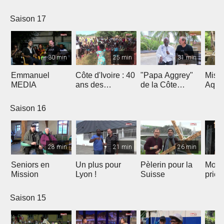
Saison 17
30 min
25 min
31 min
Emmanuel
Côte d'Ivoire : 40
"Papa Aggrey"
Miss
MEDIA
ans des
de la Côte
Aqua
Fabricants de
d'Ivoire
Joie
Saison 16
28 min
21 min
26 min
Seniors en
Un plus pour
Pèlerin pour la
Mont
Mission
Lyon !
Suisse
priè
Saison 15