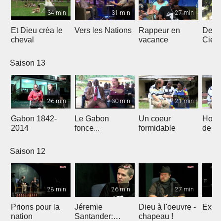
34 min
31 min
27 min
Et Dieu créa le
Vers les Nations
Rappeur en
Dess
cheval
vacance
Ciel
Saison 13
26 min
30 min
21 min
Gabon 1842-
Le Gabon
Un coeur
Hors
2014
fonce...
formidable
de l'
Saison 12
28 min
26 min
27 min
Prions pour la
Jéremie
Dieu à l'oeuvre -
Extre
nation
Santander:
chapeau !