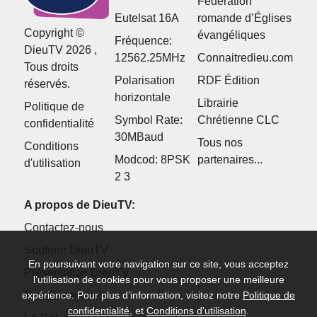
Fédération
Eutelsat 16A
romande d’Églises
Copyright ©
évangéliques
Fréquence:
DieuTV 2026 ,
12562.25MHz
Connaitredieu.com
Tous droits
Polarisation
RDF Édition
réservés.
horizontale
Librairie
Politique de
Symbol Rate:
Chrétienne CLC
confidentialité
30MBaud
Tous nos
Conditions
Modcod: 8PSK
partenaires...
d'utilisation
2 3
A propos de DieuTV:
Contactez-nous
Soutenir DieuTV
En poursuivant votre navigation sur ce site, vous acceptez
Présentation DieuTV
l’utilisation de cookies pour vous proposer une meilleure
Nos Partenaires
expérience. Pour plus d’information, visitez notre
Politique de
confidentialité
, et
Conditions d'utilisation
.