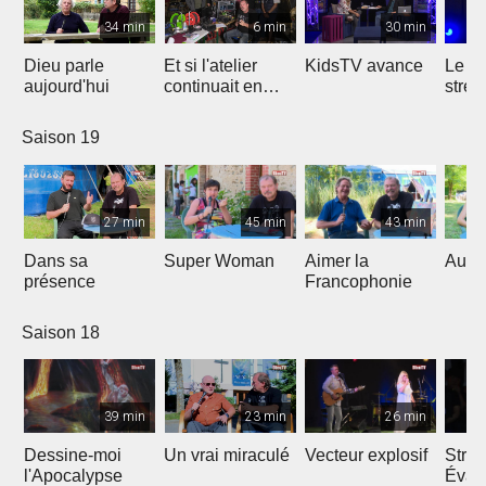
34 min
6 min
30 min
Dieu parle
Et si l'atelier
KidsTV avance
Le r
aujourd'hui
continuait en
stres
2020 ?
Saison 19
27 min
45 min
43 min
Dans sa
Super Woman
Aimer la
Au fo
présence
Francophonie
Saison 18
39 min
23 min
26 min
Dessine-moi
Un vrai miraculé
Vecteur explosif
Strat
l'Apocalypse
Évang