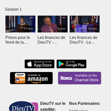
Season 1
11 min
9 min
10 min
Prions pour le
Les finances de
Les finances de
Nord de la
DieuTV -
DieuTV - Le
France
L'Algérie
Maroc
DieuTV sur le
Nos Partenaires:
satellite: