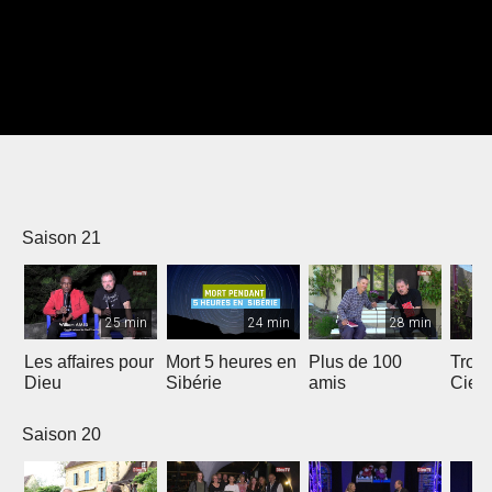
Saison 21
25 min
24 min
28 min
Les affaires pour
Mort 5 heures en
Plus de 100
Trois
Dieu
Sibérie
amis
Ciel
Saison 20