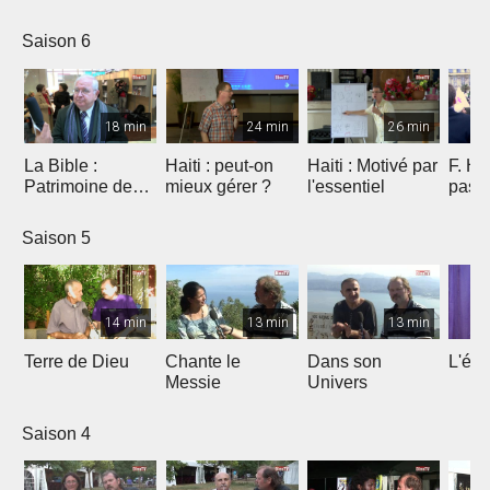
Saison 6
18 min
24 min
26 min
La Bible :
Haiti : peut-on
Haiti : Motivé par
F. Ho
Patrimoine de
mieux gérer ?
l'essentiel
pas 
l'humanité à
Marseille
Saison 5
14 min
13 min
13 min
Terre de Dieu
Chante le
Dans son
L'égl
Messie
Univers
Saison 4