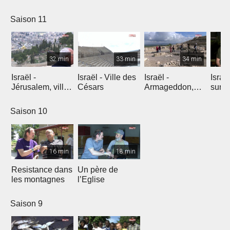
l'explosion de
créativité
Saison 11
32 min
33 min
34 min
Israël -
Israël - Ville des
Israël -
Israe
Jérusalem, ville
Césars
Armageddon,
sur l
éternelle
dernier combat
Saison 10
16 min
18 min
Resistance dans
Un père de
les montagnes
l’Eglise
Saison 9