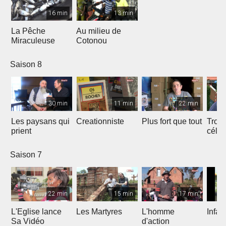
16 min
13 min
La Pêche
Au milieu de
Miraculeuse
Cotonou
Saison 8
30 min
11 min
22 min
Les paysans qui
Creationniste
Plus fort que tout
Trois
prient
céles
Saison 7
22 min
15 min
17 min
L'Eglise lance
Les Martyres
L'homme
Infat
Sa Vidéo
d'action