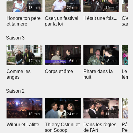
18 min
22 min
16 min
Honore ton père
Oser, un festival
Il était une fois...
C'est 
et ta mère
par la foi
Saison 3
17 min
16 min
8 min
Comme les
Corps et âme
Phare dans la
Le mi
anges
nuit
fémin
Saison 2
18 min
24 min
11 min
Wilbur et Lafitte
Thierry Ostrini et
Dans les règles
Pâqu
son Scoop
de l'Art
Pent