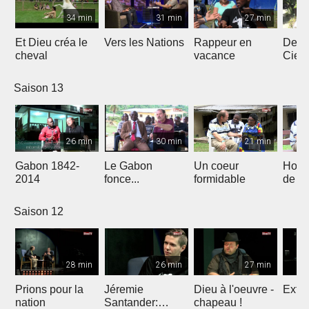
34 min
31 min
27 min
Et Dieu créa le
Vers les Nations
Rappeur en
Dess
cheval
vacance
Ciel
Saison 13
26 min
30 min
21 min
Gabon 1842-
Le Gabon
Un coeur
Hors
2014
fonce...
formidable
de l'
Saison 12
28 min
26 min
27 min
Prions pour la
Jéremie
Dieu à l'oeuvre -
Extre
nation
Santander:
chapeau !