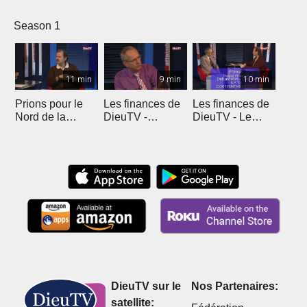
Season 1
11 min
9 min
10 min
Prions pour le
Les finances de
Les finances de
Nord de la
DieuTV -
DieuTV - Le
France
L'Algérie
Maroc
DieuTV sur le
Nos Partenaires:
satellite: