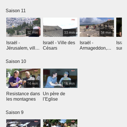
l'explosion de
créativité
Saison 11
32 min
33 min
34 min
Israël -
Israël - Ville des
Israël -
Israe
Jérusalem, ville
Césars
Armageddon,
sur l
éternelle
dernier combat
Saison 10
16 min
18 min
Resistance dans
Un père de
les montagnes
l’Eglise
Saison 9