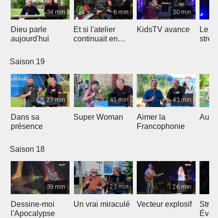
34 min
6 min
30 min
Dieu parle
Et si l'atelier
KidsTV avance
Le r
aujourd'hui
continuait en
stres
2020 ?
Saison 19
27 min
45 min
43 min
Dans sa
Super Woman
Aimer la
Au fo
présence
Francophonie
Saison 18
39 min
23 min
26 min
Dessine-moi
Un vrai miraculé
Vecteur explosif
Strat
l'Apocalypse
Évang