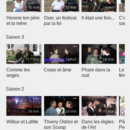
18 min
22 min
16 min
Honore ton père
Oser, un festival
Il était une fois...
C'est 
et ta mère
par la foi
Saison 3
17 min
16 min
8 min
Comme les
Corps et âme
Phare dans la
Le mi
anges
nuit
fémin
Saison 2
18 min
24 min
11 min
Wilbur et Lafitte
Thierry Ostrini et
Dans les règles
Pâqu
son Scoop
de l'Art
Pent