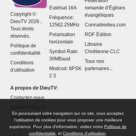
Fédération
Eutelsat 16A
romande d’Églises
Copyright ©
évangéliques
Fréquence:
DieuTV 2026 ,
12562.25MHz
Connaitredieu.com
Tous droits
Polarisation
RDF Édition
réservés.
horizontale
Librairie
Politique de
Symbol Rate:
Chrétienne CLC
confidentialité
30MBaud
Tous nos
Conditions
Modcod: 8PSK
partenaires...
d'utilisation
2 3
A propos de DieuTV:
Contactez-nous
Soutenir DieuTV
En poursuivant votre navigation sur ce site, vous acceptez
Présentation DieuTV
l’utilisation de cookies pour vous proposer une meilleure
Nos Partenaires
expérience. Pour plus d’information, visitez notre
Politique de
confidentialité
, et
Conditions d'utilisation
.