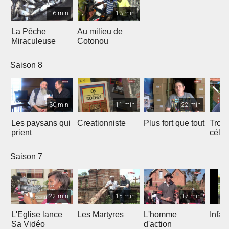
16 min
13 min
La Pêche
Au milieu de
Miraculeuse
Cotonou
Saison 8
30 min
11 min
22 min
Les paysans qui
Creationniste
Plus fort que tout
Trois
prient
céles
Saison 7
22 min
15 min
17 min
L'Eglise lance
Les Martyres
L'homme
Infat
Sa Vidéo
d'action