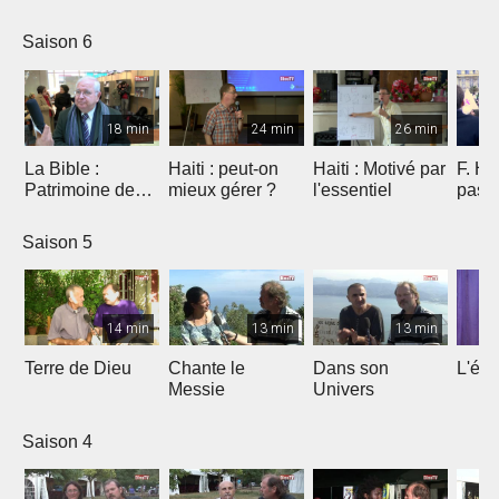
Saison 6
18 min
24 min
26 min
La Bible :
Haiti : peut-on
Haiti : Motivé par
F. Ho
Patrimoine de
mieux gérer ?
l'essentiel
pas 
l'humanité à
Marseille
Saison 5
14 min
13 min
13 min
Terre de Dieu
Chante le
Dans son
L'égl
Messie
Univers
Saison 4