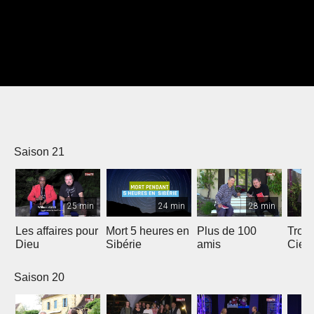
Saison 21
25 min
24 min
28 min
Les affaires pour
Mort 5 heures en
Plus de 100
Trois
Dieu
Sibérie
amis
Ciel
Saison 20