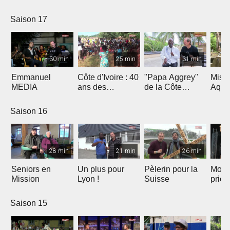
Saison 17
30 min
25 min
31 min
Emmanuel
Côte d'Ivoire : 40
"Papa Aggrey"
Miss
MEDIA
ans des
de la Côte
Aqua
Fabricants de
d'Ivoire
Joie
Saison 16
28 min
21 min
26 min
Seniors en
Un plus pour
Pèlerin pour la
Mont
Mission
Lyon !
Suisse
priè
Saison 15