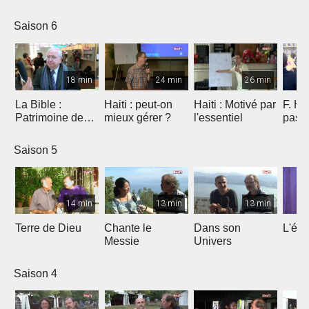
Saison 6
18 min
24 min
26 min
La Bible :
Haiti : peut-on
Haiti : Motivé par
F. Ho
Patrimoine de
mieux gérer ?
l'essentiel
pas 
l'humanité à
Marseille
Saison 5
14 min
13 min
13 min
Terre de Dieu
Chante le
Dans son
L'égl
Messie
Univers
Saison 4