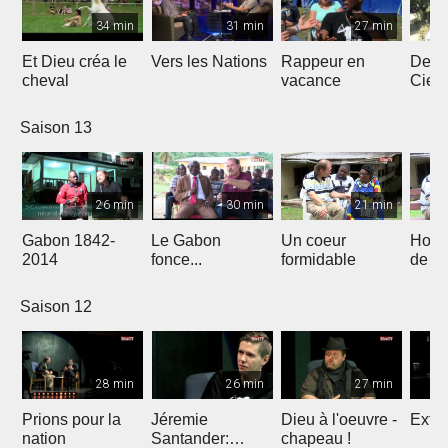
34 min
31 min
27 min
Et Dieu créa le
Vers les Nations
Rappeur en
Dess
cheval
vacance
Ciel
Saison 13
26 min
30 min
21 min
Gabon 1842-
Le Gabon
Un coeur
Hors
2014
fonce...
formidable
de l'
Saison 12
28 min
26 min
27 min
Prions pour la
Jéremie
Dieu à l'oeuvre -
Extre
nation
Santander:
chapeau !