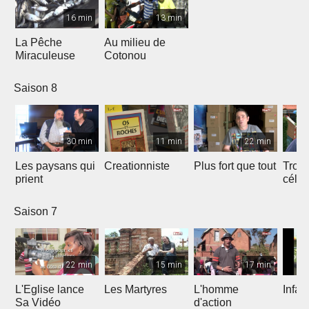
16 min
13 min
La Pêche
Au milieu de
Miraculeuse
Cotonou
Saison 8
30 min
11 min
22 min
Les paysans qui
Creationniste
Plus fort que tout
Trois
prient
céles
Saison 7
22 min
15 min
17 min
L'Eglise lance
Les Martyres
L'homme
Infat
Sa Vidéo
d'action