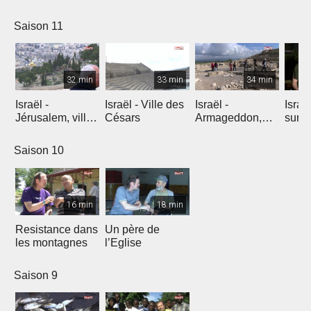
l'explosion de
créativité
Saison 11
32 min
33 min
34 min
Israël -
Israël - Ville des
Israël -
Israe
Jérusalem, ville
Césars
Armageddon,
sur l
éternelle
dernier combat
Saison 10
16 min
18 min
Resistance dans
Un père de
les montagnes
l’Eglise
Saison 9