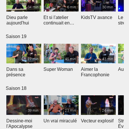
34 min
6 min
30 min
Dieu parle
Et si l'atelier
KidsTV avance
Le r
aujourd'hui
continuait en
stres
2020 ?
Saison 19
27 min
45 min
43 min
Dans sa
Super Woman
Aimer la
Au fo
présence
Francophonie
Saison 18
39 min
23 min
26 min
Dessine-moi
Un vrai miraculé
Vecteur explosif
Strat
l'Apocalypse
Évang