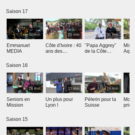
Saison 17
30 min
25 min
31 min
Emmanuel
Côte d'Ivoire : 40
"Papa Aggrey"
Miss
MEDIA
ans des
de la Côte
Aqua
Fabricants de
d'Ivoire
Joie
Saison 16
28 min
21 min
26 min
Seniors en
Un plus pour
Pèlerin pour la
Mont
Mission
Lyon !
Suisse
priè
Saison 15