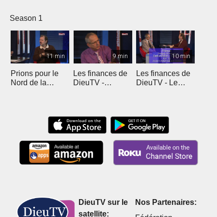
Season 1
11 min
9 min
10 min
Prions pour le
Les finances de
Les finances de
Nord de la
DieuTV -
DieuTV - Le
France
L'Algérie
Maroc
DieuTV sur le
Nos Partenaires:
satellite: