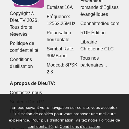
Fédération
Eutelsat 16A
romande d’Églises
Copyright ©
évangéliques
Fréquence:
DieuTV 2026 ,
12562.25MHz
Connaitredieu.com
Tous droits
Polarisation
RDF Édition
réservés.
horizontale
Librairie
Politique de
Symbol Rate:
Chrétienne CLC
confidentialité
30MBaud
Tous nos
Conditions
Modcod: 8PSK
partenaires...
d'utilisation
2 3
A propos de DieuTV:
Contactez-nous
Soutenir DieuTV
En poursuivant votre navigation sur ce site, vous acceptez
Présentation DieuTV
l’utilisation de cookies pour vous proposer une meilleure
Nos Partenaires
expérience. Pour plus d’information, visitez notre
Politique de
confidentialité
, et
Conditions d'utilisation
.