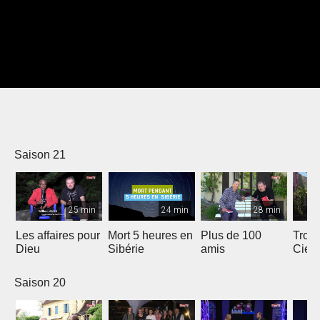
Saison 21
25 min
24 min
28 min
Les affaires pour
Mort 5 heures en
Plus de 100
Trois
Dieu
Sibérie
amis
Ciel
Saison 20