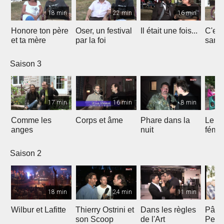
18 min
22 min
16 min
Honore ton père
Oser, un festival
Il était une fois...
C'est 
et ta mère
par la foi
Saison 3
17 min
16 min
8 min
Comme les
Corps et âme
Phare dans la
Le mi
anges
nuit
fémin
Saison 2
18 min
24 min
11 min
Wilbur et Lafitte
Thierry Ostrini et
Dans les règles
Pâqu
son Scoop
de l'Art
Pent