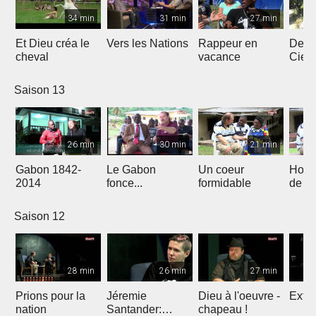
34 min
31 min
27 min
Et Dieu créa le
Vers les Nations
Rappeur en
Dess
cheval
vacance
Ciel
Saison 13
26 min
30 min
21 min
Gabon 1842-
Le Gabon
Un coeur
Hors
2014
fonce...
formidable
de l'
Saison 12
28 min
26 min
27 min
Prions pour la
Jéremie
Dieu à l'oeuvre -
Extre
nation
Santander:
chapeau !