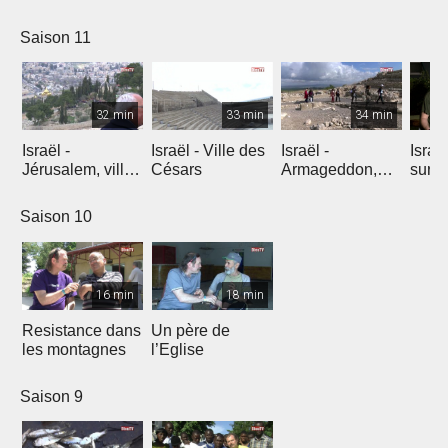
l'explosion de
créativité
Saison 11
32 min
33 min
34 min
Israël -
Israël - Ville des
Israël -
Israe
Jérusalem, ville
Césars
Armageddon,
sur l
éternelle
dernier combat
Saison 10
16 min
18 min
Resistance dans
Un père de
les montagnes
l’Eglise
Saison 9