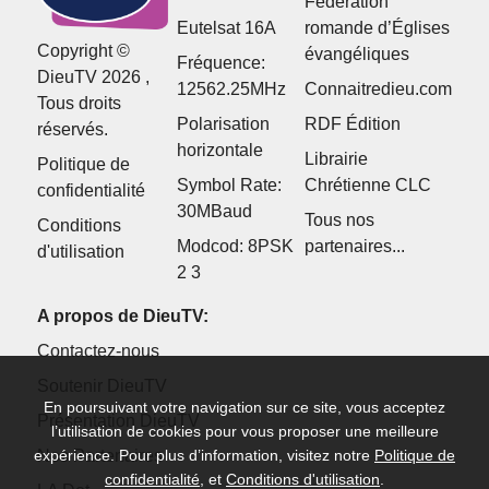
Fédération
Eutelsat 16A
romande d’Églises
Copyright ©
évangéliques
Fréquence:
DieuTV 2026 ,
12562.25MHz
Connaitredieu.com
Tous droits
Polarisation
RDF Édition
réservés.
horizontale
Librairie
Politique de
Symbol Rate:
Chrétienne CLC
confidentialité
30MBaud
Tous nos
Conditions
Modcod: 8PSK
partenaires...
d'utilisation
2 3
A propos de DieuTV:
Contactez-nous
Soutenir DieuTV
En poursuivant votre navigation sur ce site, vous acceptez
Présentation DieuTV
l’utilisation de cookies pour vous proposer une meilleure
Nos Partenaires
expérience. Pour plus d’information, visitez notre
Politique de
confidentialité
, et
Conditions d'utilisation
.