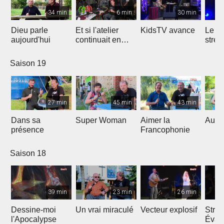
34 min
6 min
30 min
Dieu parle
Et si l'atelier
KidsTV avance
Le r
aujourd'hui
continuait en
stres
2020 ?
Saison 19
27 min
45 min
43 min
Dans sa
Super Woman
Aimer la
Au fo
présence
Francophonie
Saison 18
39 min
23 min
26 min
Dessine-moi
Un vrai miraculé
Vecteur explosif
Strat
l'Apocalypse
Évang