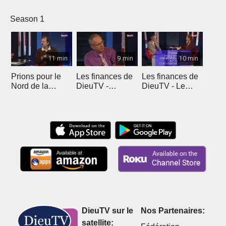
Season 1
11 min
9 min
10 min
Prions pour le
Les finances de
Les finances de
Nord de la
DieuTV -
DieuTV - Le
France
L'Algérie
Maroc
DieuTV sur le
Nos Partenaires:
satellite: