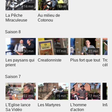
16 min
13 min
La Pêche
Au milieu de
Miraculeuse
Cotonou
Saison 8
30 min
11 min
22 min
Les paysans qui
Creationniste
Plus fort que tout
Trois
prient
céles
Saison 7
22 min
15 min
17 min
L'Eglise lance
Les Martyres
L'homme
Infat
Sa Vidéo
d'action