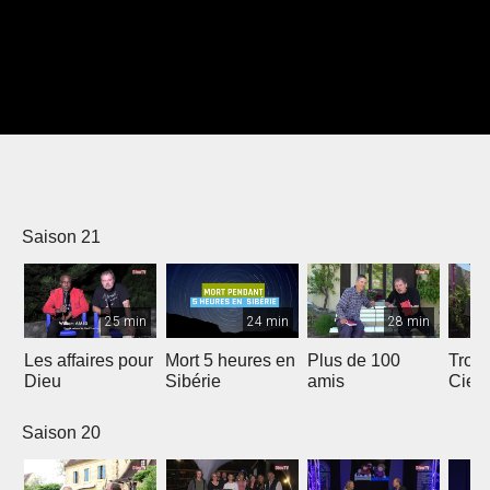
Saison 21
25 min
24 min
28 min
Les affaires pour
Mort 5 heures en
Plus de 100
Trois
Dieu
Sibérie
amis
Ciel
Saison 20