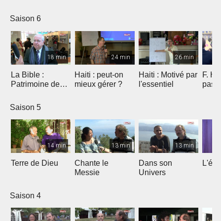
Saison 6
18 min
24 min
26 min
La Bible :
Haiti : peut-on
Haiti : Motivé par
F. Ho
Patrimoine de
mieux gérer ?
l'essentiel
pas 
l'humanité à
Marseille
Saison 5
14 min
13 min
13 min
Terre de Dieu
Chante le
Dans son
L'égl
Messie
Univers
Saison 4