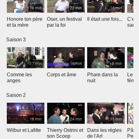
18 min
22 min
16 min
Honore ton père
Oser, un festival
Il était une fois...
C'est 
et ta mère
par la foi
Saison 3
17 min
16 min
8 min
Comme les
Corps et âme
Phare dans la
Le mi
anges
nuit
fémin
Saison 2
18 min
24 min
11 min
Wilbur et Lafitte
Thierry Ostrini et
Dans les règles
Pâqu
son Scoop
de l'Art
Pent