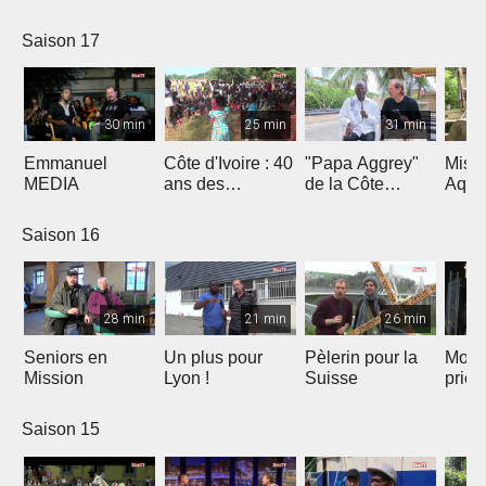
Saison 17
30 min
25 min
31 min
Emmanuel
Côte d'Ivoire : 40
"Papa Aggrey"
Miss
MEDIA
ans des
de la Côte
Aqua
Fabricants de
d'Ivoire
Joie
Saison 16
28 min
21 min
26 min
Seniors en
Un plus pour
Pèlerin pour la
Mont
Mission
Lyon !
Suisse
priè
Saison 15