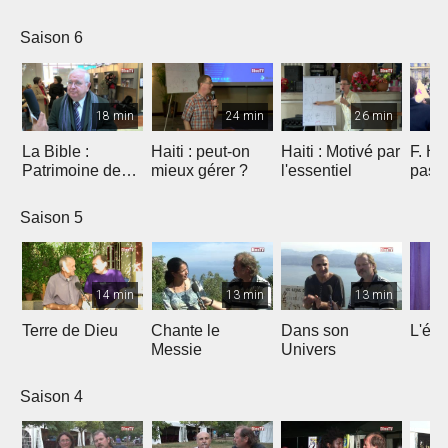
Saison 6
18 min
24 min
26 min
La Bible :
Haiti : peut-on
Haiti : Motivé par
F. Ho
Patrimoine de
mieux gérer ?
l'essentiel
pas 
l'humanité à
Marseille
Saison 5
14 min
13 min
13 min
Terre de Dieu
Chante le
Dans son
L'égl
Messie
Univers
Saison 4