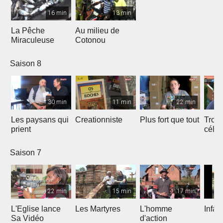
16 min
13 min
La Pêche
Au milieu de
Miraculeuse
Cotonou
Saison 8
30 min
11 min
22 min
Les paysans qui
Creationniste
Plus fort que tout
Trois
prient
céles
Saison 7
22 min
15 min
17 min
L'Eglise lance
Les Martyres
L'homme
Infat
Sa Vidéo
d'action