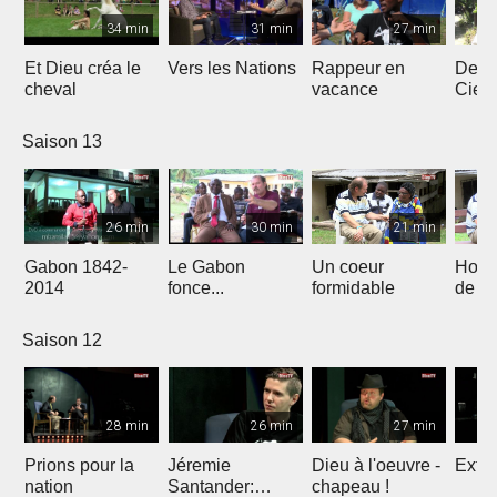
34 min
31 min
27 min
Et Dieu créa le
Vers les Nations
Rappeur en
Dess
cheval
vacance
Ciel
Saison 13
26 min
30 min
21 min
Gabon 1842-
Le Gabon
Un coeur
Hors
2014
fonce...
formidable
de l'
Saison 12
28 min
26 min
27 min
Prions pour la
Jéremie
Dieu à l'oeuvre -
Extre
nation
Santander:
chapeau !