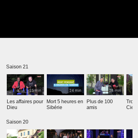
Saison 21
25 min
24 min
28 min
Les affaires pour
Mort 5 heures en
Plus de 100
Trois
Dieu
Sibérie
amis
Ciel
Saison 20