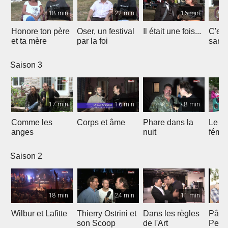
18 min
22 min
16 min
Honore ton père
Oser, un festival
Il était une fois...
C'est 
et ta mère
par la foi
Saison 3
17 min
16 min
8 min
Comme les
Corps et âme
Phare dans la
Le mi
anges
nuit
fémin
Saison 2
18 min
24 min
11 min
Wilbur et Lafitte
Thierry Ostrini et
Dans les règles
Pâqu
son Scoop
de l'Art
Pent