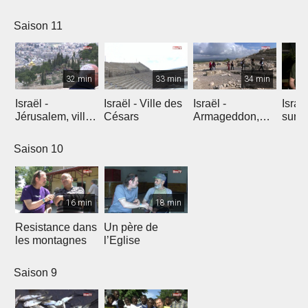
l'explosion de
créativité
Saison 11
32 min
33 min
34 min
Israël -
Israël - Ville des
Israël -
Israe
Jérusalem, ville
Césars
Armageddon,
sur l
éternelle
dernier combat
Saison 10
16 min
18 min
Resistance dans
Un père de
les montagnes
l’Eglise
Saison 9