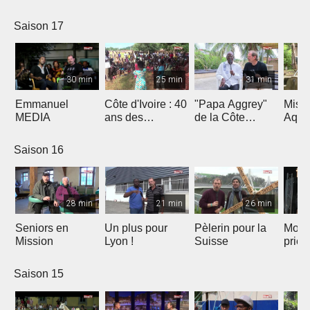
Saison 17
30 min
25 min
31 min
Emmanuel
Côte d'Ivoire : 40
"Papa Aggrey"
Miss
MEDIA
ans des
de la Côte
Aqua
Fabricants de
d'Ivoire
Joie
Saison 16
28 min
21 min
26 min
Seniors en
Un plus pour
Pèlerin pour la
Mont
Mission
Lyon !
Suisse
priè
Saison 15