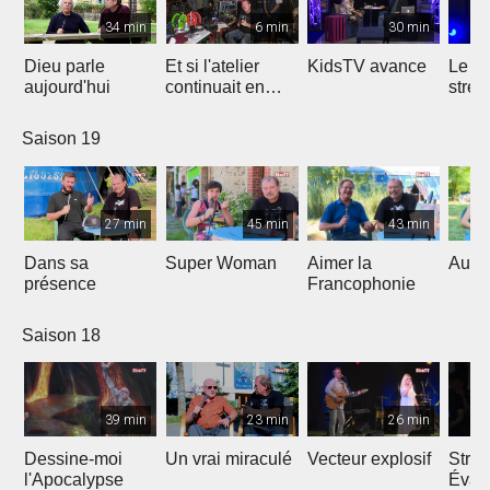
34 min
6 min
30 min
Dieu parle
Et si l'atelier
KidsTV avance
Le r
aujourd'hui
continuait en
stres
2020 ?
Saison 19
27 min
45 min
43 min
Dans sa
Super Woman
Aimer la
Au fo
présence
Francophonie
Saison 18
39 min
23 min
26 min
Dessine-moi
Un vrai miraculé
Vecteur explosif
Strat
l'Apocalypse
Évang