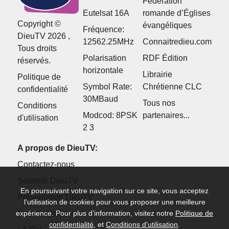
Fédération
Eutelsat 16A
romande d’Églises
Copyright ©
évangéliques
Fréquence:
DieuTV 2026 ,
12562.25MHz
Connaitredieu.com
Tous droits
Polarisation
RDF Édition
réservés.
horizontale
Librairie
Politique de
Symbol Rate:
Chrétienne CLC
confidentialité
30MBaud
Tous nos
Conditions
Modcod: 8PSK
partenaires...
d'utilisation
2 3
A propos de DieuTV:
Contactez-nous
Soutenir DieuTV
En poursuivant votre navigation sur ce site, vous acceptez
Présentation DieuTV
l’utilisation de cookies pour vous proposer une meilleure
Nos Partenaires
expérience. Pour plus d’information, visitez notre
Politique de
confidentialité
, et
Conditions d'utilisation
.