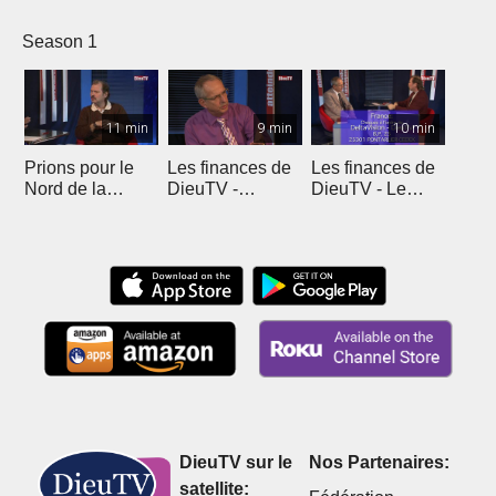
Season 1
11 min
9 min
10 min
Prions pour le
Les finances de
Les finances de
Nord de la
DieuTV -
DieuTV - Le
France
L'Algérie
Maroc
DieuTV sur le
Nos Partenaires:
satellite: