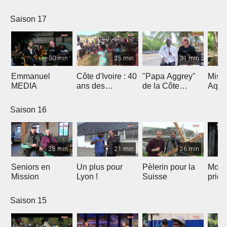
Saison 17
30 min
25 min
31 min
Emmanuel
Côte d'Ivoire : 40
"Papa Aggrey"
Miss
MEDIA
ans des
de la Côte
Aqua
Fabricants de
d'Ivoire
Joie
Saison 16
28 min
21 min
26 min
Seniors en
Un plus pour
Pèlerin pour la
Mont
Mission
Lyon !
Suisse
priè
Saison 15