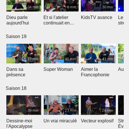
34 min
6 min
30 min
Dieu parle
Et si l'atelier
KidsTV avance
Le r
aujourd'hui
continuait en
stres
2020 ?
Saison 19
27 min
45 min
43 min
Dans sa
Super Woman
Aimer la
Au fo
présence
Francophonie
Saison 18
39 min
23 min
26 min
Dessine-moi
Un vrai miraculé
Vecteur explosif
Strat
l'Apocalypse
Évang