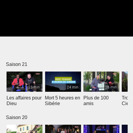
Saison 21
25 min
24 min
28 min
Les affaires pour
Mort 5 heures en
Plus de 100
Trois
Dieu
Sibérie
amis
Ciel
Saison 20