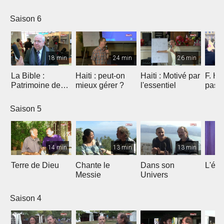
Saison 6
18 min
24 min
26 min
La Bible :
Haiti : peut-on
Haiti : Motivé par
F. Ho
Patrimoine de
mieux gérer ?
l'essentiel
pas 
l'humanité à
Marseille
Saison 5
14 min
13 min
13 min
Terre de Dieu
Chante le
Dans son
L'égl
Messie
Univers
Saison 4