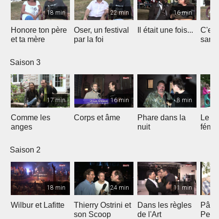
18 min
22 min
16 min
Honore ton père
Oser, un festival
Il était une fois...
C'est 
et ta mère
par la foi
Saison 3
17 min
16 min
8 min
Comme les
Corps et âme
Phare dans la
Le mi
anges
nuit
fémin
Saison 2
18 min
24 min
11 min
Wilbur et Lafitte
Thierry Ostrini et
Dans les règles
Pâqu
son Scoop
de l'Art
Pent