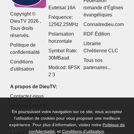
Fédération
Eutelsat 16A
romande d’Églises
Copyright ©
évangéliques
Fréquence:
DieuTV 2026 ,
12562.25MHz
Connaitredieu.com
Tous droits
Polarisation
RDF Édition
réservés.
horizontale
Librairie
Politique de
Symbol Rate:
Chrétienne CLC
confidentialité
30MBaud
Tous nos
Conditions
Modcod: 8PSK
partenaires...
d'utilisation
2 3
A propos de DieuTV:
Contactez-nous
Soutenir DieuTV
En poursuivant votre navigation sur ce site, vous acceptez
Présentation DieuTV
l’utilisation de cookies pour vous proposer une meilleure
Nos Partenaires
expérience. Pour plus d’information, visitez notre
Politique de
confidentialité
, et
Conditions d'utilisation
.