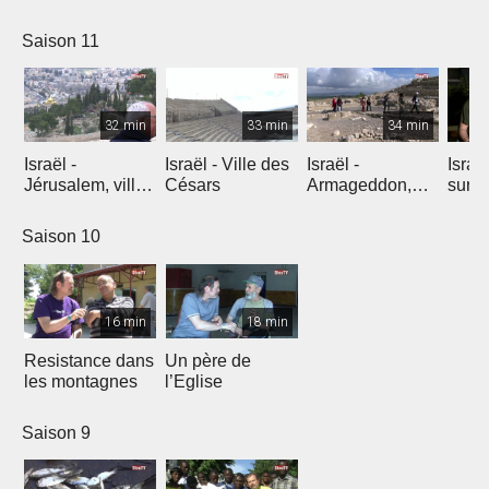
l'explosion de
créativité
Saison 11
32 min
33 min
34 min
Israël -
Israël - Ville des
Israël -
Israe
Jérusalem, ville
Césars
Armageddon,
sur l
éternelle
dernier combat
Saison 10
16 min
18 min
Resistance dans
Un père de
les montagnes
l’Eglise
Saison 9