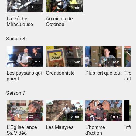
16 min
13 min
La Pêche
Au milieu de
Miraculeuse
Cotonou
Saison 8
30 min
11 min
22 min
Les paysans qui
Creationniste
Plus fort que tout
Trois
prient
céles
Saison 7
22 min
15 min
17 min
L'Eglise lance
Les Martyres
L'homme
Infat
Sa Vidéo
d'action