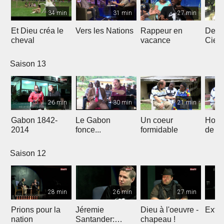
34 min
31 min
27 min
Et Dieu créa le
Vers les Nations
Rappeur en
Dess
cheval
vacance
Ciel
Saison 13
26 min
30 min
21 min
Gabon 1842-
Le Gabon
Un coeur
Hors
2014
fonce...
formidable
de l'
Saison 12
28 min
26 min
27 min
Prions pour la
Jéremie
Dieu à l'oeuvre -
Extre
nation
Santander:
chapeau !