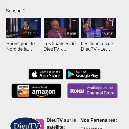
Season 1
11 min
9 min
10 min
Prions pour le
Les finances de
Les finances de
Nord de la
DieuTV -
DieuTV - Le
France
L'Algérie
Maroc
DieuTV sur le
Nos Partenaires:
satellite: