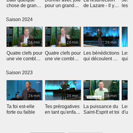
chose de grand -
pour un grand
de Lazare - Il y a
les m
l'importance du
impact
de l'espoir !
l'hist
don
Laza
Saison 2024
26 min
26 min
26 min
Quatre clefs pour
Quatre clefs pour
Les bénédictions
Les b
une vie comblée
une vie comblée
qui découlent de
qui d
(1)
(2)
la générosité (1)
la gé
Saison 2023
26 min
25 min
26 min
Ta foi est-elle
Tes prérogatives
La puissance du
Les 
forte ou faible
en tant qu'enfant
Saint-Esprit et toi
d'un
de Dieu
heur
et re