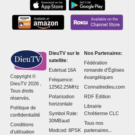
DieuTV sur le
Nos Partenaires:
satellite:
Fédération
Eutelsat 16A
romande d’Églises
Copyright ©
évangéliques
Fréquence:
DieuTV 2026 ,
12562.25MHz
Connaitredieu.com
Tous droits
Polarisation
RDF Édition
réservés.
horizontale
Librairie
Politique de
Symbol Rate:
Chrétienne CLC
confidentialité
30MBaud
Tous nos
Conditions
Modcod: 8PSK
partenaires...
d'utilisation