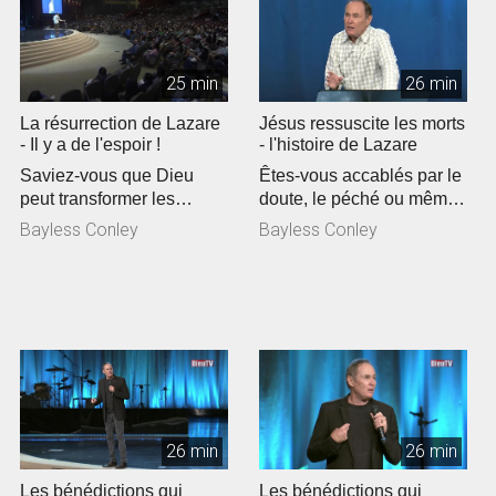
25 min
26 min
La résurrection de Lazare
Jésus ressuscite les morts
- Il y a de l'espoir !
- l'histoire de Lazare
Saviez-vous que Dieu
Êtes-vous accablés par le
peut transformer les
doute, le péché ou même
moments les plus
par des problèmes
Bayless Conley
Bayless Conley
désespérés de votr...
imposs...
26 min
26 min
Les bénédictions qui
Les bénédictions qui