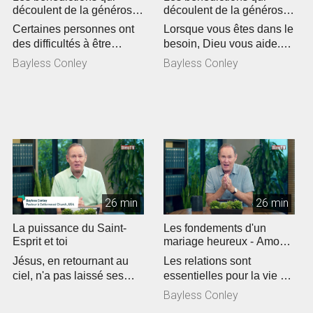
découlent de la générosité
découlent de la générosité
(1)
(2)
Certaines personnes ont
Lorsque vous êtes dans le
des difficultés à être
besoin, Dieu vous aide.
généreux et serviables. Or
Quand vous êtes
Bayless Conley
Bayless Conley
l...
désespéré...
26 min
26 min
La puissance du Saint-
Les fondements d'un
Esprit et toi
mariage heureux - Amour
et respect (1)
Jésus, en retournant au
Les relations sont
ciel, n'a pas laissé ses
essentielles pour la vie de
disciples dans un état de
chacun. Dans le cadre
Bayless Conley
vu...
matrimonial...