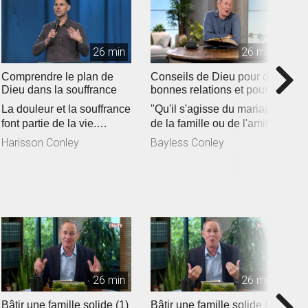
26 min
26 min
Comprendre le plan de
Conseils de Dieu pour de
L
Dieu dans la souffrance
bonnes relations et pour
s
un mariage solide
La douleur et la souffrance
"Qu'il s'agisse du mariage,
Q
font partie de la vie.
de la famille ou de l'amitié,
d
Quoique perçues comme
nos relations marquen...
C
Harisson Conley
Bayless Conley
B
négat...
se
26 min
26 min
Bâtir une famille solide (1)
Bâtir une famille solide (2)
Ê