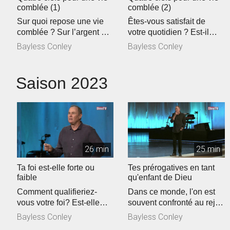
comblée (1)
comblée (2)
Sur quoi repose une vie
Êtes-vous satisfait de
comblée ? Sur l’argent ?
votre quotidien ? Est-il
Sur la gloire ? Pour Bayl...
routinier et monotone ?
Bayless Conley
Bayless Conley
Désire...
Saison 2023
26 min
25 min
Ta foi est-elle forte ou
Tes prérogatives en tant
faible
qu'enfant de Dieu
Comment qualifieriez-
Dans ce monde, l'on est
vous votre foi? Est-elle
souvent confronté au rejet.
forte ou faible en ce
Pourtant, Jésus a tout
Bayless Conley
Bayless Conley
moment? Vous...
acc...