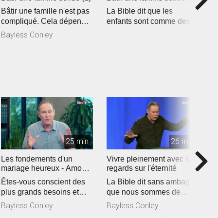
ti
Bâtir une famille n'est pas
La Bible dit que les
A
compliqué. Cela dépend
enfants sont comme des
q
d'une seule chose qui
flèches dans la main d'un
Bayless Conley
d
fait...
guerrier....
B
c
25 min
26 min
Les fondements d'un
Vivre pleinement avec les
C
mariage heureux - Amour
regards sur l'éternité
r
et respect (2)
Êtes-vous conscient des
La Bible dit sans ambages
C
plus grands besoins et
que nous sommes de
u
désirs de votre partenaire
passage dans ce monde
a
Bayless Conley
Bayless Conley
B
? Ba...
et qu'il n'es...
A