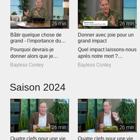
26 min
26 min
Bâtir quelque chose de
Donner avec joie pour un
grand - l'importance du
grand impact
don
Pourquoi devrais-je
Quel impact laissons-nous
donner alors que je
après notre mort ?
n'arrive pas à joindre les
Bayless montre à la
Bayless Conley
Bayless Conley
deux bouts ?...
lumière de 1...
Saison 2024
26 min
26 min
Quatre clefs pour une vie
Quatre clefs pour une vie