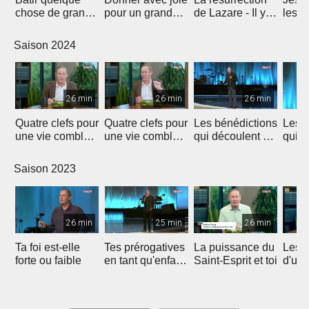
chose de grand -
pour un grand
de Lazare - Il y a
les m
l'importance du
impact
de l'espoir !
l'hist
don
Laza
Saison 2024
26 min
26 min
26 min
Quatre clefs pour
Quatre clefs pour
Les bénédictions
Les b
une vie comblée
une vie comblée
qui découlent de
qui d
(1)
(2)
la générosité (1)
la gé
Saison 2023
26 min
25 min
26 min
Ta foi est-elle
Tes prérogatives
La puissance du
Les 
forte ou faible
en tant qu'enfant
Saint-Esprit et toi
d'un
de Dieu
heur
et re