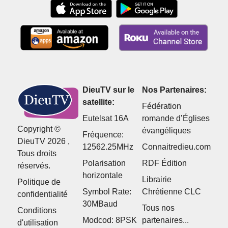
DieuTV sur le
Nos Partenaires:
satellite:
Fédération
Eutelsat 16A
romande d’Églises
Copyright ©
évangéliques
Fréquence:
DieuTV 2026 ,
12562.25MHz
Connaitredieu.com
Tous droits
Polarisation
RDF Édition
réservés.
horizontale
Librairie
Politique de
Symbol Rate:
Chrétienne CLC
confidentialité
30MBaud
Tous nos
Conditions
Modcod: 8PSK
partenaires...
d'utilisation