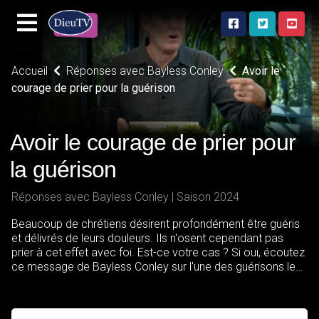
Accueil
Réponses avec Bayless Conley
Avoir le
courage de prier pour la guérison
Avoir le courage de prier pour
la guérison
Réponses avec Bayless Conley | Saison 2024
Beaucoup de chrétiens désirent profondément être guéris
et délivrés de leurs douleurs. Ils n'osent cependant pas
prier à cet effet avec foi. Est-ce votre cas ? Si oui, écoutez
ce message de Bayless Conley sur l'une des guérisons les
plus connues de Jésus. L'accent est mis sur l'importance
de la foi et du courage de prier.