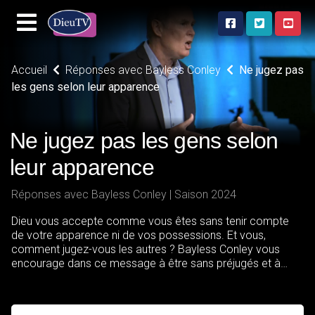
Accueil
Réponses avec Bayless Conley
Ne jugez pas
les gens selon leur apparence
Ne jugez pas les gens selon
leur apparence
Réponses avec Bayless Conley | Saison 2024
Dieu vous accepte comme vous êtes sans tenir compte
de votre apparence ni de vos possessions. Et vous,
comment jugez-vous les autres ? Bayless Conley vous
encourage dans ce message à être sans préjugés et à
aborder les autres sans idée préconçue. Apprenez à voir le
monde sous la perspective de Dieu, car tous sont égaux au
pied de la croix !