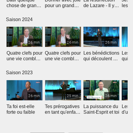
chose de grand -
pour un grand
de Lazare - Il y a
les m
l'importance du
impact
de l'espoir !
l'hist
don
Laza
Saison 2024
26 min
26 min
26 min
Quatre clefs pour
Quatre clefs pour
Les bénédictions
Les b
une vie comblée
une vie comblée
qui découlent de
qui d
(1)
(2)
la générosité (1)
la gé
Saison 2023
26 min
25 min
26 min
Ta foi est-elle
Tes prérogatives
La puissance du
Les 
forte ou faible
en tant qu'enfant
Saint-Esprit et toi
d'un
de Dieu
heur
et re