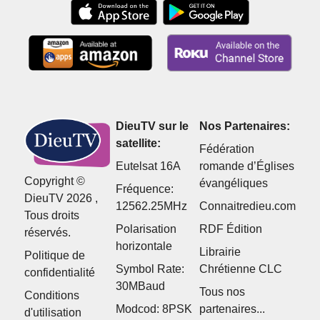
DieuTV sur le
Nos Partenaires:
satellite:
Fédération
Eutelsat 16A
romande d’Églises
Copyright ©
évangéliques
Fréquence:
DieuTV 2026 ,
12562.25MHz
Connaitredieu.com
Tous droits
Polarisation
RDF Édition
réservés.
horizontale
Librairie
Politique de
Symbol Rate:
Chrétienne CLC
confidentialité
30MBaud
Tous nos
Conditions
Modcod: 8PSK
partenaires...
d'utilisation