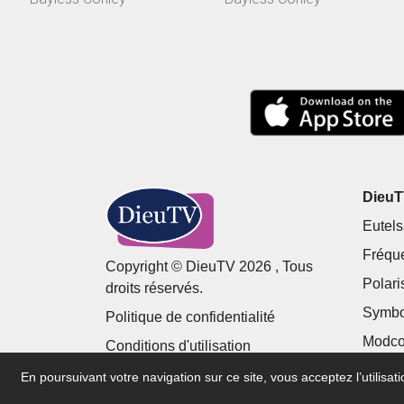
moment? Vous...
acc...
DieuTV
Eutels
Fréqu
Copyright © DieuTV 2026 , Tous
Polari
droits réservés.
Symbo
Politique de confidentialité
Modco
Conditions d'utilisation
En poursuivant votre navigation sur ce site, vous acceptez l’utilisa