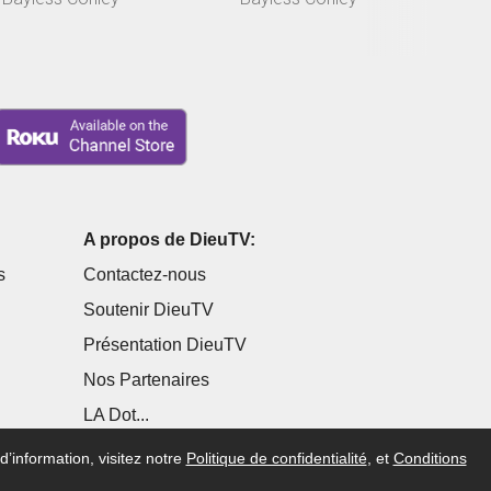
? Ba...
et qu'il n'es...
A
A propos de DieuTV:
s
Contactez-nous
Soutenir DieuTV
Présentation DieuTV
Nos Partenaires
LA Dot...
d’information, visitez notre
Politique de confidentialité
, et
Conditions