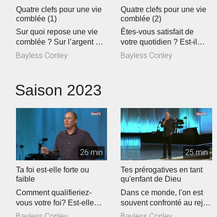
Quatre clefs pour une vie
Quatre clefs pour une vie
comblée (1)
comblée (2)
Sur quoi repose une vie
Êtes-vous satisfait de
comblée ? Sur l’argent ?
votre quotidien ? Est-il
Sur la gloire ? Pour Bayl...
routinier et monotone ?
Bayless Conley
Bayless Conley
Désire...
Saison 2023
26 min
25 min
Ta foi est-elle forte ou
Tes prérogatives en tant
faible
qu'enfant de Dieu
Comment qualifieriez-
Dans ce monde, l'on est
vous votre foi? Est-elle
souvent confronté au rejet.
forte ou faible en ce
Pourtant, Jésus a tout
Bayless Conley
Bayless Conley