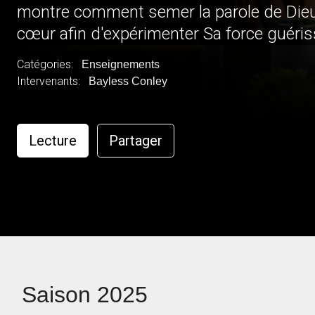
montre comment semer la parole de Die
cœur afin d'expérimenter Sa force guéri
corporels, émotionnels et spirituels. Il le
Catégories:
Enseignements
histoires inspirantes et pratiques
Intervenants:
Bayless Conley
Lecture
Partager
Saison 2025