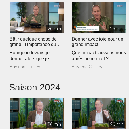
26 min
26 min
Bâtir quelque chose de
Donner avec joie pour un
grand - l'importance du
grand impact
don
Pourquoi devrais-je
Quel impact laissons-nous
donner alors que je
après notre mort ?
n'arrive pas à joindre les
Bayless montre à la
Bayless Conley
Bayless Conley
deux bouts ?...
lumière de 1...
Saison 2024
26 min
26 min