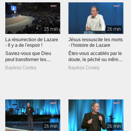
25 min
26 min
La résurrection de Lazare
Jésus ressuscite les morts
- Il y a de l'espoir !
- l'histoire de Lazare
Saviez-vous que Dieu
Êtes-vous accablés par le
peut transformer les
doute, le péché ou même
moments les plus
par des problèmes
Bayless Conley
Bayless Conley
désespérés de votr...
imposs...
26 min
26 min