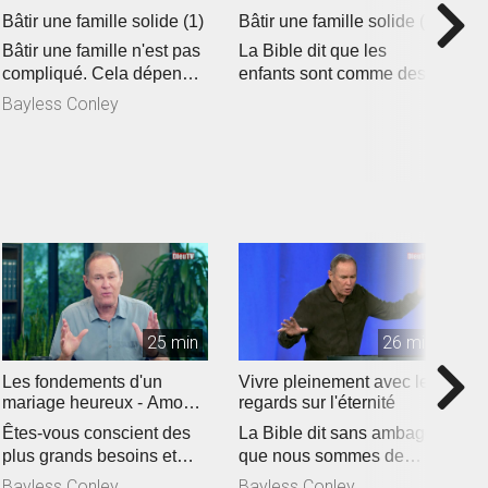
Bâtir une famille solide (1)
Bâtir une famille solide (2)
Ê
ti
Bâtir une famille n'est pas
La Bible dit que les
A
compliqué. Cela dépend
enfants sont comme des
q
d'une seule chose qui
flèches dans la main d'un
Bayless Conley
d
fait...
guerrier....
B
c
25 min
26 min
Les fondements d'un
Vivre pleinement avec les
C
mariage heureux - Amour
regards sur l'éternité
r
et respect (2)
Êtes-vous conscient des
La Bible dit sans ambages
C
plus grands besoins et
que nous sommes de
u
désirs de votre partenaire
passage dans ce monde
a
Bayless Conley
Bayless Conley
B