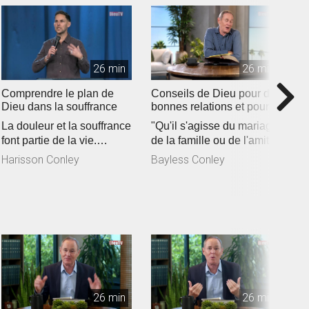
26 min
26 min
Comprendre le plan de
Conseils de Dieu pour de
L
Dieu dans la souffrance
bonnes relations et pour
s
un mariage solide
La douleur et la souffrance
"Qu'il s'agisse du mariage,
Q
font partie de la vie.
de la famille ou de l'amitié,
d
Quoique perçues comme
nos relations marquen...
C
Harisson Conley
Bayless Conley
B
négat...
se
26 min
26 min