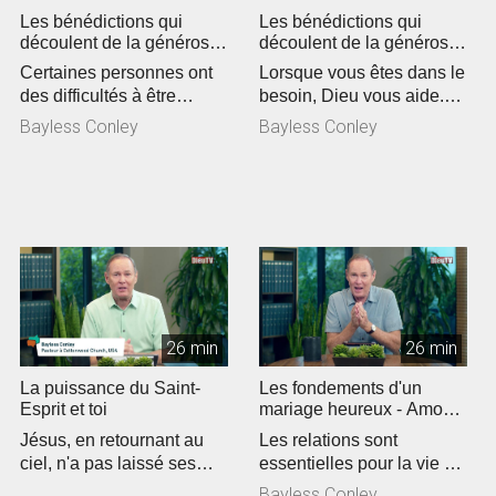
Les bénédictions qui
Les bénédictions qui
découlent de la générosité
découlent de la générosité
(1)
(2)
Certaines personnes ont
Lorsque vous êtes dans le
des difficultés à être
besoin, Dieu vous aide.
généreux et serviables. Or
Quand vous êtes
Bayless Conley
Bayless Conley
l...
désespéré...
26 min
26 min
La puissance du Saint-
Les fondements d'un
Esprit et toi
mariage heureux - Amour
et respect (1)
Jésus, en retournant au
Les relations sont
ciel, n'a pas laissé ses
essentielles pour la vie de
disciples dans un état de
chacun. Dans le cadre
Bayless Conley