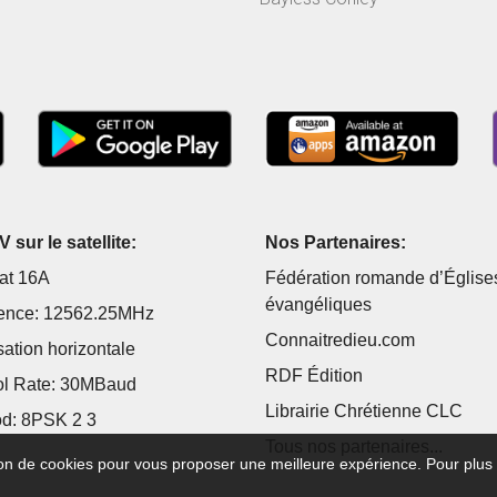
vu...
matrimonial...
 sur le satellite:
Nos Partenaires:
at 16A
Fédération romande d’Église
évangéliques
ence: 12562.25MHz
Connaitredieu.com
sation horizontale
RDF Édition
l Rate: 30MBaud
Librairie Chrétienne CLC
d: 8PSK 2 3
Tous nos partenaires...
tion de cookies pour vous proposer une meilleure expérience. Pour plus 