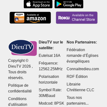
DieuTV sur le
Nos Partenaires:
satellite:
Fédération
Eutelsat 16A
romande d’Églises
Copyright ©
évangéliques
Fréquence:
DieuTV 2026 ,
12562.25MHz
Connaitredieu.com
Tous droits
Polarisation
RDF Édition
réservés.
horizontale
Librairie
Politique de
Symbol Rate:
Chrétienne CLC
confidentialité
30MBaud
Tous nos
Conditions
Modcod: 8PSK
partenaires...
d'utilisation