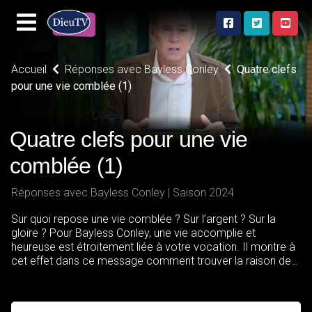
Accueil
Réponses avec Bayless Conley
Quatre clefs
pour une vie comblée (1)
Quatre clefs pour une vie
comblée (1)
Réponses avec Bayless Conley | Saison 2024
Sur quoi repose une vie comblée ? Sur l’argent ? Sur la
gloire ? Pour Bayless Conley, une vie accomplie et
heureuse est étroitement liée à votre vocation. Il montre à
cet effet dans ce message comment trouver la raison de
votre existence, c’est-à-dire ce pour quoi votre cœur brûle.
Car c’est là le point de départ pour vivre de manière
comblée.