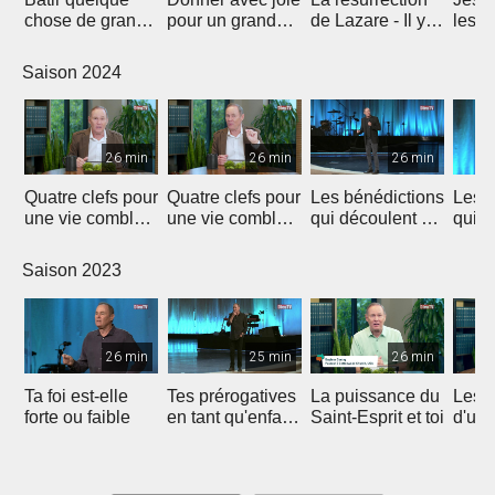
chose de grand -
pour un grand
de Lazare - Il y a
les m
l'importance du
impact
de l'espoir !
l'hist
don
Laza
Saison 2024
26 min
26 min
26 min
Quatre clefs pour
Quatre clefs pour
Les bénédictions
Les b
une vie comblée
une vie comblée
qui découlent de
qui d
(1)
(2)
la générosité (1)
la gé
Saison 2023
26 min
25 min
26 min
Ta foi est-elle
Tes prérogatives
La puissance du
Les 
forte ou faible
en tant qu'enfant
Saint-Esprit et toi
d'un
de Dieu
heur
et re