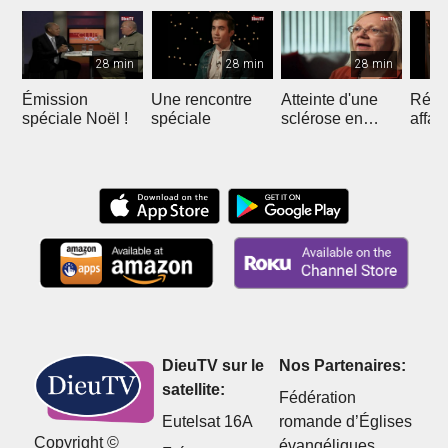
28 min
28 min
28 min
Émission
Une rencontre
Atteinte d'une
Réuss
spéciale Noël !
spéciale
sclérose en
affai
plaque
DieuTV sur le
Nos Partenaires:
satellite:
Fédération
Eutelsat 16A
romande d’Églises
Copyright ©
évangéliques