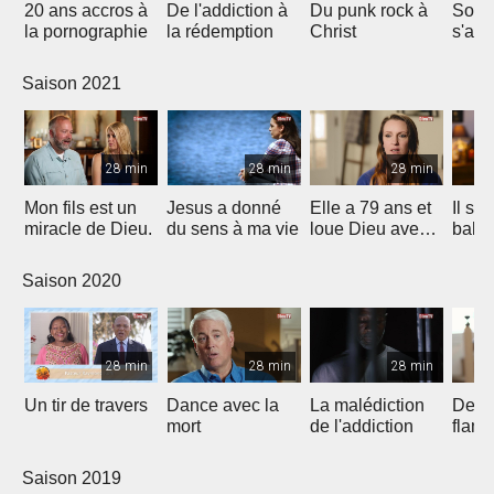
20 ans accros à
De l'addiction à
Du punk rock à
Son 
la pornographie
la rédemption
Christ
s'arr
11 mi
Saison 2021
28 min
28 min
28 min
Mon fils est un
Jesus a donné
Elle a 79 ans et
Il s'e
miracle de Dieu.
du sens à ma vie
loue Dieu avec
bale à
la danse
mais 
parti!
Saison 2020
28 min
28 min
28 min
Un tir de travers
Dance avec la
La malédiction
Deliv
mort
de l'addiction
flam
Saison 2019