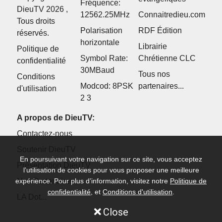
Fréquence:
DieuTV 2026 ,
12562.25MHz
Connaitredieu.com
Tous droits
Polarisation
RDF Édition
réservés.
horizontale
Librairie
Politique de
Symbol Rate:
Chrétienne CLC
confidentialité
30MBaud
Tous nos
Conditions
Modcod: 8PSK
partenaires...
d'utilisation
2 3
A propos de DieuTV:
Contactez-nous
Soutenir DieuTV
En poursuivant votre navigation sur ce site, vous acceptez
Présentation DieuTV
l’utilisation de cookies pour vous proposer une meilleure
Nos Partenaires
expérience. Pour plus d’information, visitez notre
Politique de
confidentialité
, et
Conditions d'utilisation
.
LA Dot...