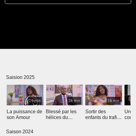
Saision 2025
29 min
28 min
28 min
La puissance de
Blessé par les
Sortir des
Un p
son Amour
hélices du
enfants du trafic
comm
bateau...
sexuel
autres
Saison 2024