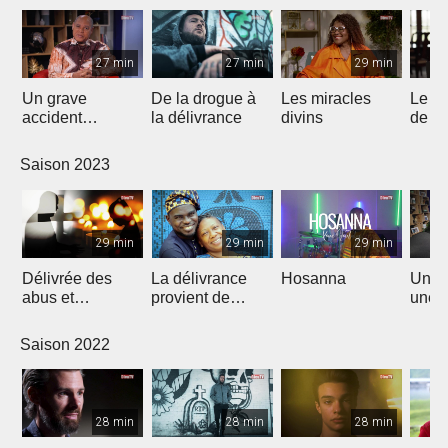
27 min
27 min
29 min
Un grave
De la drogue à
Les miracles
Le n
accident
la délivrance
divins
de J
bouleversa sa
vie
Saison 2023
29 min
29 min
29 min
Délivrée des
La délivrance
Hosanna
Un rê
abus et
provient de
une n
restaurée par
L'Éternel
Christ
Saison 2022
28 min
28 min
28 min