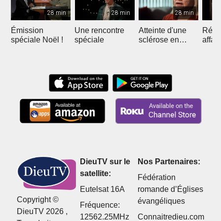
28 min
28 min
28 min
Émission
Une rencontre
Atteinte d'une
Réuss
spéciale Noël !
spéciale
sclérose en
affai
plaque
DieuTV sur le
Nos Partenaires:
satellite:
Fédération
Eutelsat 16A
romande d’Églises
Copyright ©
évangéliques
Fréquence:
DieuTV 2026 ,
12562.25MHz
Connaitredieu.com