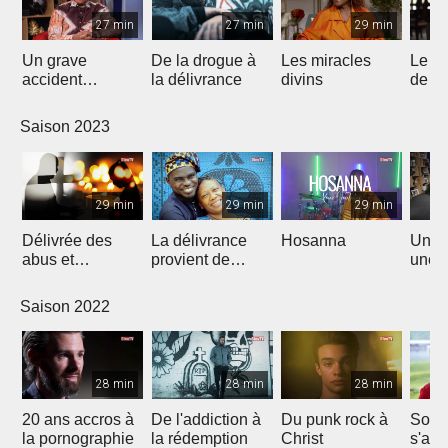
27 min
27 min
29 min
Un grave
De la drogue à
Les miracles
Le n
accident
la délivrance
divins
de J
bouleversa sa
vie
Saison 2023
29 min
29 min
29 min
Délivrée des
La délivrance
Hosanna
Un rê
abus et
provient de
une n
restaurée par
L'Éternel
Christ
Saison 2022
28 min
28 min
28 min
20 ans accros à
De l'addiction à
Du punk rock à
Son 
la pornographie
la rédemption
Christ
s'arr