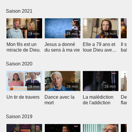
11 mi
Saison 2021
28 min
28 min
28 min
Mon fils est un
Jesus a donné
Elle a 79 ans et
Il s'e
miracle de Dieu.
du sens à ma vie
loue Dieu avec
bale à
la danse
mais 
parti!
Saison 2020
28 min
28 min
28 min
Un tir de travers
Dance avec la
La malédiction
Deliv
mort
de l'addiction
flam
Saison 2019