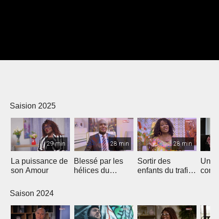
Saision 2025
29 min
28 min
28 min
La puissance de
Blessé par les
Sortir des
Un p
son Amour
hélices du
enfants du trafic
comm
bateau...
sexuel
autres
Saison 2024