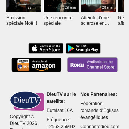
28 min
28 min
28 min
Émission
Une rencontre
Atteinte d'une
Réuss
spéciale Noël !
spéciale
sclérose en
affai
plaque
DieuTV sur le
Nos Partenaires:
satellite:
Fédération
Eutelsat 16A
romande d’Églises
Copyright ©
évangéliques
Fréquence:
DieuTV 2026 ,
12562.25MHz
Connaitredieu.com