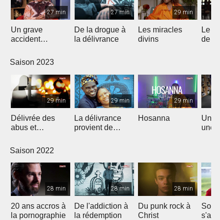
27 min
27 min
29 min
Un grave
De la drogue à
Les miracles
Le n
accident
la délivrance
divins
de J
bouleversa sa
vie
Saison 2023
29 min
29 min
29 min
Délivrée des
La délivrance
Hosanna
Un rê
abus et
provient de
une n
restaurée par
L'Éternel
Christ
Saison 2022
28 min
28 min
28 min
20 ans accros à
De l'addiction à
Du punk rock à
Son 
la pornographie
la rédemption
Christ
s'arr