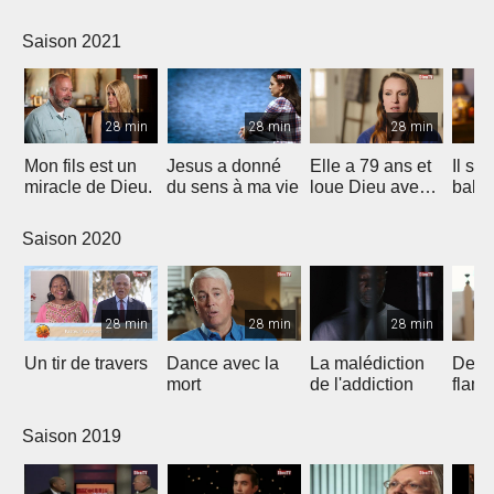
11 mi
Saison 2021
28 min
28 min
28 min
Mon fils est un
Jesus a donné
Elle a 79 ans et
Il s'e
miracle de Dieu.
du sens à ma vie
loue Dieu avec
bale à
la danse
mais 
parti!
Saison 2020
28 min
28 min
28 min
Un tir de travers
Dance avec la
La malédiction
Deliv
mort
de l'addiction
flam
Saison 2019