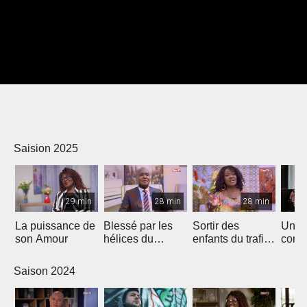
Saision 2025
29 min
28 min
28 min
La puissance de
Blessé par les
Sortir des
Un p
son Amour
hélices du
enfants du trafic
comm
bateau...
sexuel
autres
Saison 2024