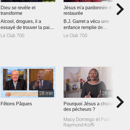
Dieu se revèle et
Jésus m'a pardonnée et
U
transforme
restaurée
V
Alcool, drogues, il a
B.J. Garret a vécu une
u
essayé de trouver la paix
enfance remplie de
u
L
avec ces substances.
souffrances. À 15 ans, elle
Le Club 700
Le Club 700
Cependant,...
tombe en...
28 min
28 min
Fêtons Pâques
Pourquoi Jésus a choisi
I
des pécheurs ?
l
Macy Domingo et Past.
M
Raymond Koffi
R