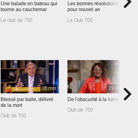
Une balade en bateau qui
Les bonnes résolutions
J
tourne au cauchemar
pour nouvel an
Le club de 700
Le Club 700
L
28 min
29 min
Blessé par balle, délivré
De l'obscurité à la lumière
D
de la mort
v
Club de 700
Club de 700