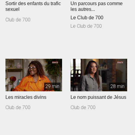
Sortir des enfants du trafic
Un parcours pas comme
sexuel
les autres...
Le Club de 700
Club de 700
Le Club de 700
29 min
28 min
Les miracles divins
Le nom puissant de Jésus
Club de 700
Club de 700