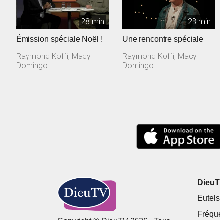
28 min
28 min
Émission spéciale Noël !
Une rencontre spéciale
Raymond Koffi, Macy
Raymond Koffi, Macy
Domingo
Domingo
DieuTV
Eutels
Fréqu