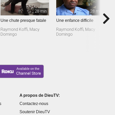
28 min
28 min
Une chute presque fatale
Une enfance difficile
U
Raymond Koffi, Macy
Raymond Koffi, Macy
R
Domingo
Domingo
D
A propos de DieuTV:
s
Contactez-nous
Soutenir DieuTV