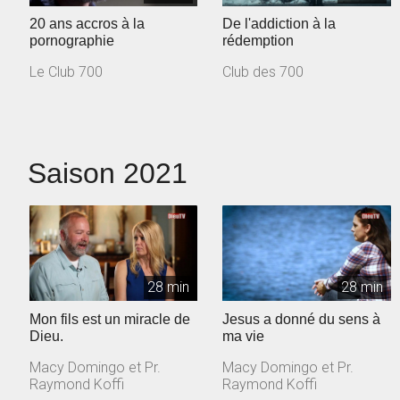
20 ans accros à la
De l'addiction à la
pornographie
rédemption
Le Club 700
Club des 700
Saison 2021
28 min
28 min
Mon fils est un miracle de
Jesus a donné du sens à
Dieu.
ma vie
Macy Domingo et Pr.
Macy Domingo et Pr.
Raymond Koffi
Raymond Koffi