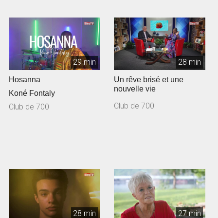
29 min
28 min
Hosanna
Un rêve brisé et une
nouvelle vie
Koné Fontaly
Club de 700
Club de 700
28 min
27 min