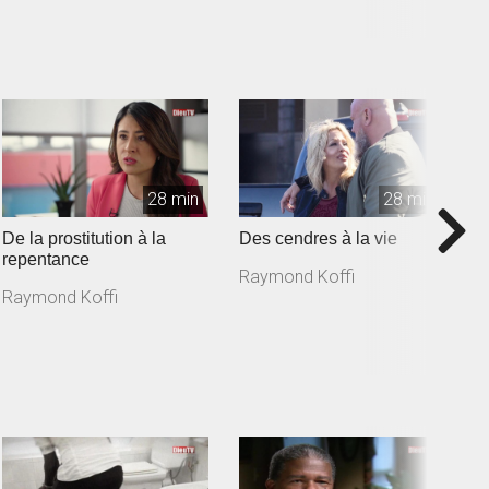
28 min
28 min
De la prostitution à la
Des cendres à la vie
D
repentance
d
Raymond Koffi
Raymond Koffi
R