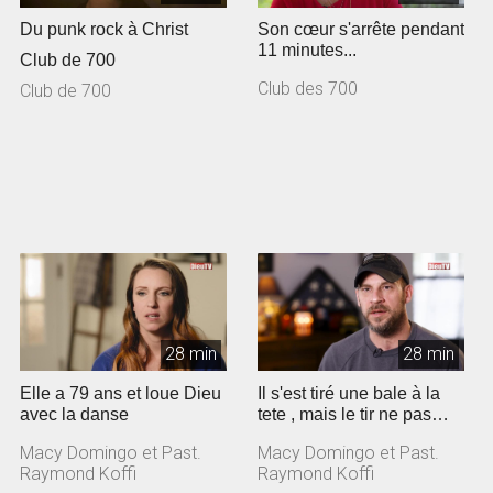
Du punk rock à Christ
Son cœur s'arrête pendant
11 minutes...
Club de 700
Club des 700
Club de 700
28 min
28 min
Elle a 79 ans et loue Dieu
Il s'est tiré une bale à la
avec la danse
tete , mais le tir ne pas
parti!
Macy Domingo et Past.
Macy Domingo et Past.
Raymond Koffi
Raymond Koffi