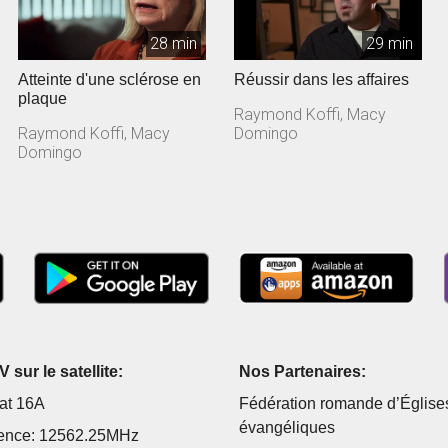
28 min
29 min
Atteinte d'une sclérose en
Réussir dans les affaires
plaque
Raymond Koffi, Macy
Raymond Koffi, Macy
Domingo
Domingo
 sur le satellite:
Nos Partenaires:
at 16A
Fédération romande d’Église
évangéliques
ence: 12562.25MHz