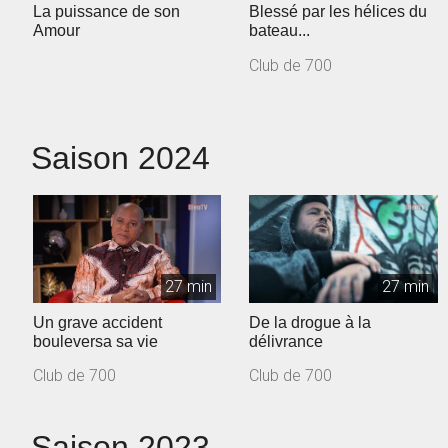
La puissance de son
Blessé par les hélices du
Amour
bateau...
Club de 700
Saison 2024
27 min
27 min
Un grave accident
De la drogue à la
bouleversa sa vie
délivrance
Club de 700
Club de 700
Saison 2023