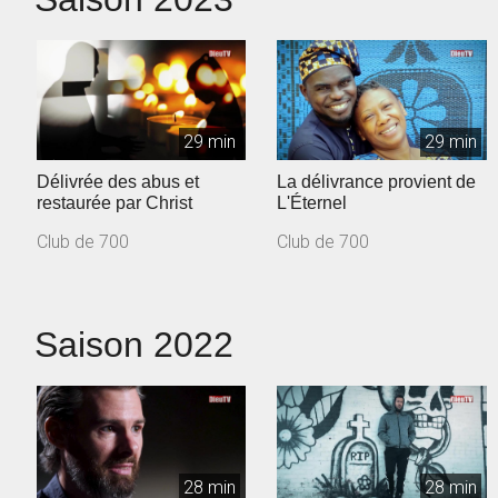
29 min
29 min
Délivrée des abus et
La délivrance provient de
restaurée par Christ
L'Éternel
Club de 700
Club de 700
Saison 2022
28 min
28 min