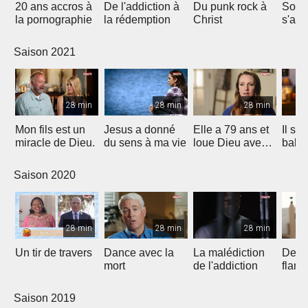
20 ans accros à
De l'addiction à
Du punk rock à
Son 
la pornographie
la rédemption
Christ
s'arr
11 mi
Saison 2021
28 min
28 min
28 min
Mon fils est un
Jesus a donné
Elle a 79 ans et
Il s'e
miracle de Dieu.
du sens à ma vie
loue Dieu avec
bale à
la danse
mais 
parti!
Saison 2020
28 min
28 min
28 min
Un tir de travers
Dance avec la
La malédiction
Deliv
mort
de l'addiction
flam
Saison 2019