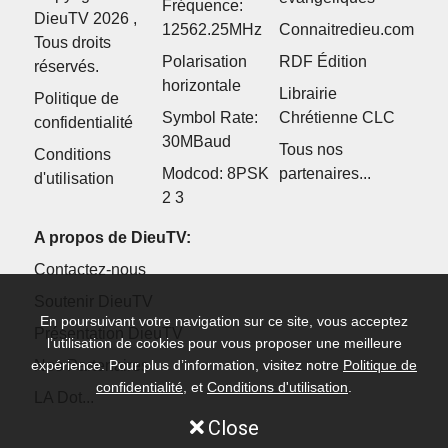
Fréquence:
DieuTV 2026 ,
12562.25MHz
Connaitredieu.com
Tous droits
Polarisation
RDF Édition
réservés.
horizontale
Librairie
Politique de
Symbol Rate:
Chrétienne CLC
confidentialité
30MBaud
Tous nos
Conditions
Modcod: 8PSK
partenaires...
d'utilisation
2 3
A propos de DieuTV:
Contactez-nous
Soutenir DieuTV
En poursuivant votre navigation sur ce site, vous acceptez
Présentation DieuTV
l’utilisation de cookies pour vous proposer une meilleure
Nos Partenaires
expérience. Pour plus d’information, visitez notre
Politique de
confidentialité
, et
Conditions d'utilisation
.
LA Dot...