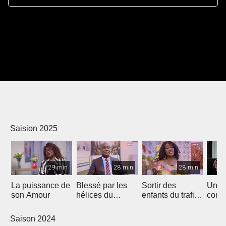
Saision 2025
29 min
28 min
28 min
La puissance de
Blessé par les
Sortir des
Un p
son Amour
hélices du
enfants du trafic
comm
bateau...
sexuel
autres
Saison 2024