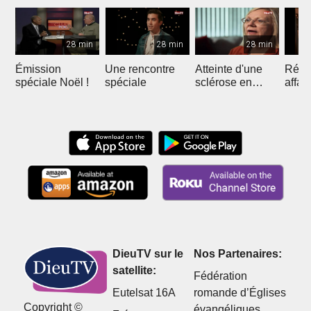
28 min
28 min
28 min
Émission
Une rencontre
Atteinte d'une
Réuss
spéciale Noël !
spéciale
sclérose en
affai
plaque
DieuTV sur le
Nos Partenaires:
satellite:
Fédération
Eutelsat 16A
romande d’Églises
Copyright ©
évangéliques