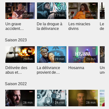
27 min
27 min
29 min
Un grave
De la drogue à
Les miracles
Le n
accident
la délivrance
divins
de J
bouleversa sa
vie
Saison 2023
29 min
29 min
29 min
Délivrée des
La délivrance
Hosanna
Un rê
abus et
provient de
une n
restaurée par
L'Éternel
Christ
Saison 2022
28 min
28 min
28 min