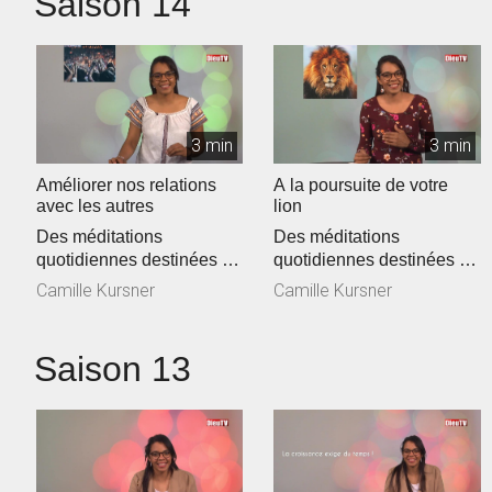
Saison 14
3 min
3 min
Améliorer nos relations
A la poursuite de votre
avec les autres
lion
Des méditations
Des méditations
quotidiennes destinées à
quotidiennes destinées à
encourager et vous
encourager et vous
Camille Kursner
Camille Kursner
affermir dans la ...
affermir dans la ...
Saison 13