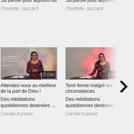
Sa parole pour aujourd'hui
Sa parole pour aujourd'hui
S
A
Christelle Jaccard
Christelle Jaccard
C
3 min
3 min
Attendez-vous au meilleur
Tenir ferme malgré les
F
de la part de Dieu !
circonstances
D
Des méditations
Des méditations
q
quotidiennes destinées à
quotidiennes destinées à
e
C
encourager et vous
encourager et vous
af
Camille Kursner
Camille Kursner
affermir dans la ...
affermir dans la ...