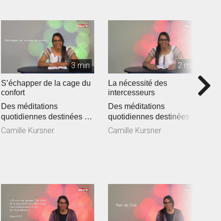
3 min
2 min
S’échapper de la cage du
La nécessité des
C
confort
intercesseurs
D
Des méditations
Des méditations
q
quotidiennes destinées à
quotidiennes destinées à
e
C
encourager et vous
encourager et vous
af
Camille Kursner
Camille Kursner
affermir dans la ...
affermir dans la ...