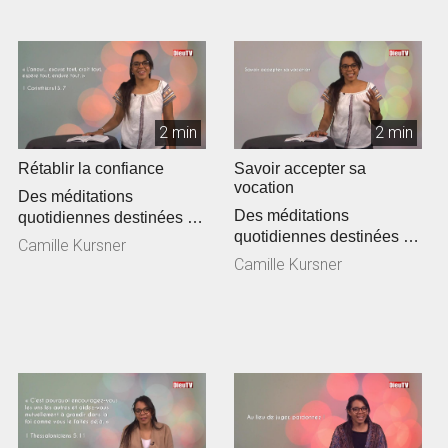
2 min
2 min
Rétablir la confiance
Savoir accepter sa
vocation
Des méditations
Des méditations
quotidiennes destinées à
quotidiennes destinées à
encourager et vous
Camille Kursner
encourager et vous
affermir dans la ...
Camille Kursner
affermir dans la ...