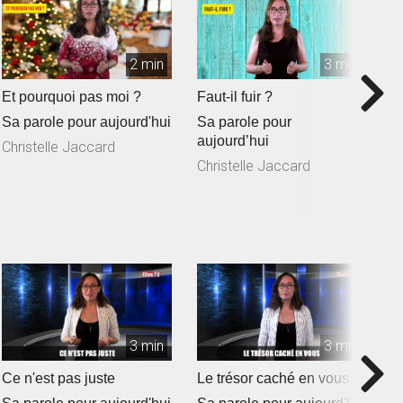
2 min
3 min
Et pourquoi pas moi ?
Faut-il fuir ?
L
Sa parole pour aujourd'hui
Sa parole pour
S
aujourd’hui
Christelle Jaccard
C
Christelle Jaccard
3 min
3 min
Ce n'est pas juste
Le trésor caché en vous
L