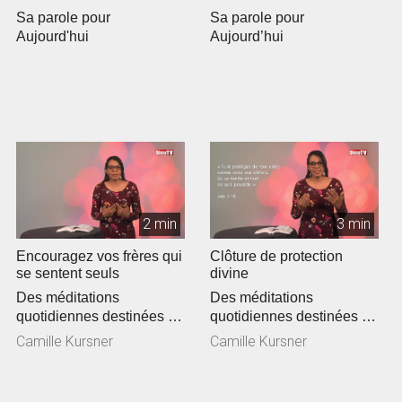
Sa parole pour
Sa parole pour
Aujourd'hui
Aujourd’hui
2 min
3 min
Encouragez vos frères qui
Clôture de protection
se sentent seuls
divine
Des méditations
Des méditations
quotidiennes destinées à
quotidiennes destinées à
encourager et vous
encourager et vous
Camille Kursner
Camille Kursner
affermir dans la ...
affermir dans la ...