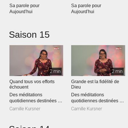
Sa parole pour
Sa parole pour
Aujourd'hui
Aujourd'hui
Saison 15
2 min
2 min
Quand tous vos efforts
Grande est la fidélité de
échouent
Dieu
Des méditations
Des méditations
quotidiennes destinées à
quotidiennes destinées à
encourager et vous
encourager et vous
Camille Kursner
Camille Kursner
affermir dans la ...
affermir dans la ...