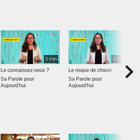
3 min
3 min
Le connaissez-vous ?
Le risque de choisir
Q
b
Sa Parole pour
Sa Parole pour
S
Aujourd'hui
Aujourd'hui
A