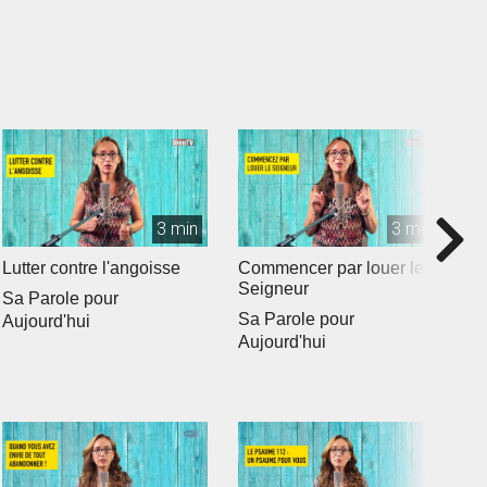
3 min
3 min
Lutter contre l'angoisse
Commencer par louer le
L
Seigneur
sp
Sa Parole pour
Sa Parole pour
S
Aujourd'hui
Aujourd'hui
A