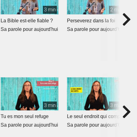
3 min
2 min
La Bible est-elle fiable ?
Perseverez dans la foi
L
m
Sa parole pour aujourd'hui
Sa parole pour aujourd'hui
S
3 min
3 min
Tu es mon seul refuge
Le seul endroit qui compte
O
Sa parole pour aujourd'hui
Sa parole pour aujourd'hui
S