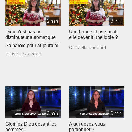
2 min
3 min
Dieu n'est pas un
Une bonne chose peut-
distributeur automatique
elle devenir une idole ?
Sa parole pour aujourd'hui
Christelle Jaccard
Christelle Jaccard
3 min
3 min
Glorifiez Dieu devant les
A qui devez-vous
hommes !
pardonner ?