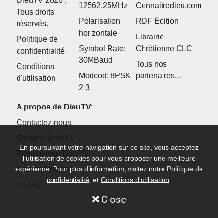
DieuTV 2026 ,
12562.25MHz
Connaitredieu.com
Tous droits
Polarisation
RDF Édition
réservés.
horizontale
Librairie
Politique de
Symbol Rate:
Chrétienne CLC
confidentialité
30MBaud
Tous nos
Conditions
Modcod: 8PSK
partenaires...
d'utilisation
2 3
A propos de DieuTV:
Contactez-nous
Soutenir DieuTV
En poursuivant votre navigation sur ce site, vous acceptez
Présentation DieuTV
l’utilisation de cookies pour vous proposer une meilleure
expérience. Pour plus d’information, visitez notre
Nos Partenaires
Politique de
confidentialité
, et
Conditions d'utilisation
.
LA Dot...