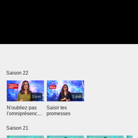
Saison 22
3 min
3 min
N'oubliez pas
Saisir tes
l'omniprésence
promesses
de Dieu
Saison 21