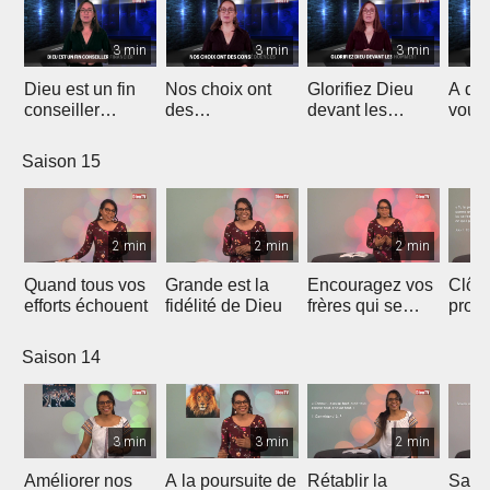
3 min
3 min
3 min
Dieu est un fin
Nos choix ont
Glorifiez Dieu
A qui
conseiller
des
devant les
vous
financier
conséquences
hommes !
?
Saison 15
2 min
2 min
2 min
Quand tous vos
Grande est la
Encouragez vos
Clôtu
efforts échouent
fidélité de Dieu
frères qui se
prote
sentent seuls
Saison 14
3 min
3 min
2 min
Améliorer nos
A la poursuite de
Rétablir la
Savoi