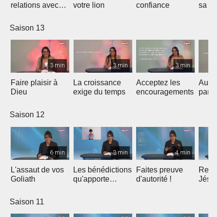
relations avec
votre lion
confiance
sa vo
les autres
Saison 13
3 min
3 min
3 min
Faire plaisir à
La croissance
Acceptez les
Au li
Dieu
exige du temps
encouragements
pard
Saison 12
6 min
3 min
4 min
L'assaut de vos
Les bénédictions
Faites preuve
Ress
Goliath
qu'apporte
d'autorité !
Jésu
l'intégrité
Saison 11