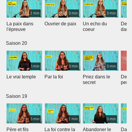
2 min
3 min
3 min
La paix dans
Ouvrier de paix
Un echo du
De la
l'épreuve
coeur
dans
de br
Saison 20
3 min
3 min
3 min
Le vrai temple
Par la foi
Priez dans le
Deven
secret
pers
par 
Saison 19
3 min
2 min
3 min
Père et fils
La foi contre la
Abandoner le
Dans