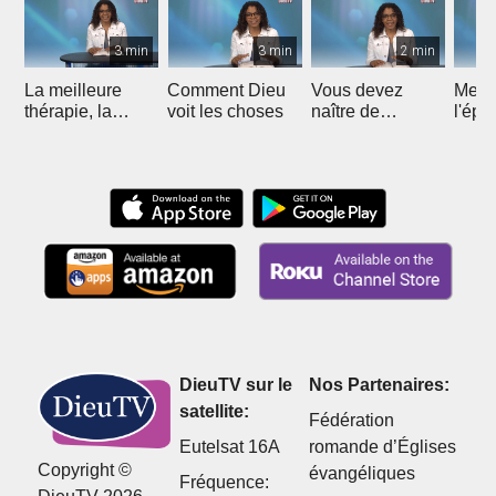
3 min
3 min
2 min
La meilleure
Comment Dieu
Vous devez
Mette
thérapie, la
voit les choses
naître de
l'épr
meilleure
nouveau
protection !
DieuTV sur le
Nos Partenaires:
satellite:
Fédération
Eutelsat 16A
romande d’Églises
Copyright ©
évangéliques
Fréquence: