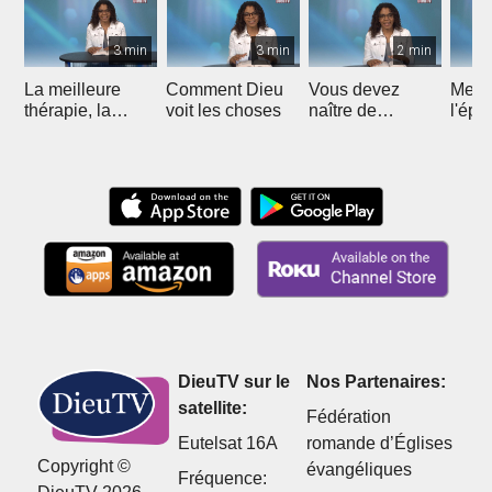
3 min
3 min
2 min
La meilleure
Comment Dieu
Vous devez
Mette
thérapie, la
voit les choses
naître de
l'épr
meilleure
nouveau
protection !
DieuTV sur le
Nos Partenaires:
satellite:
Fédération
Eutelsat 16A
romande d’Églises
Copyright ©
évangéliques
Fréquence: