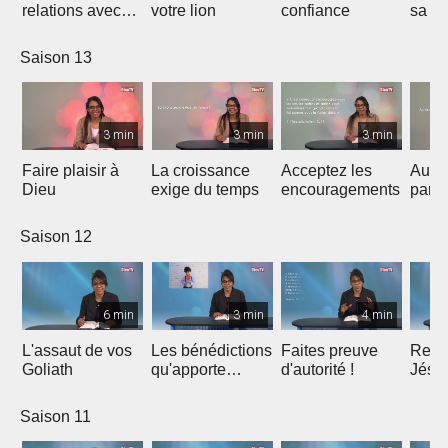
relations avec
votre lion
confiance
sa vo
les autres
Saison 13
3 min
3 min
3 min
Faire plaisir à
La croissance
Acceptez les
Au li
Dieu
exige du temps
encouragements
pard
Saison 12
6 min
3 min
4 min
L'assaut de vos
Les bénédictions
Faites preuve
Ress
Goliath
qu'apporte
d'autorité !
Jésu
l'intégrité
Saison 11