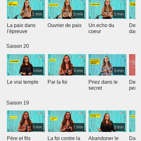
2 min
3 min
3 min
La paix dans
Ouvrier de paix
Un echo du
De la
l'épreuve
coeur
dans
de br
Saison 20
3 min
3 min
3 min
Le vrai temple
Par la foi
Priez dans le
Deven
secret
pers
par 
Saison 19
3 min
2 min
3 min
Père et fils
La foi contre la
Abandoner le
Dans