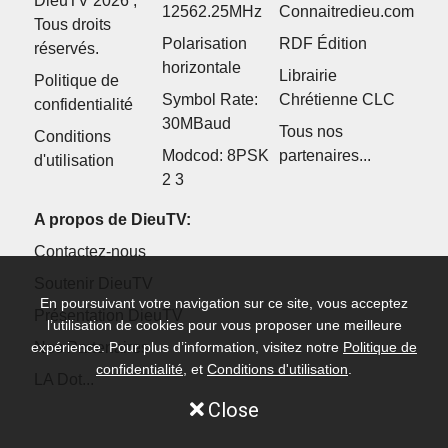
DieuTV 2026 ,
12562.25MHz
Connaitredieu.com
Tous droits
Polarisation
RDF Édition
réservés.
horizontale
Librairie
Politique de
Symbol Rate:
Chrétienne CLC
confidentialité
30MBaud
Tous nos
Conditions
Modcod: 8PSK
partenaires...
d'utilisation
2 3
A propos de DieuTV:
Contactez-nous
Soutenir DieuTV
En poursuivant votre navigation sur ce site, vous acceptez
Présentation DieuTV
l’utilisation de cookies pour vous proposer une meilleure
expérience. Pour plus d’information, visitez notre
Nos Partenaires
Politique de
confidentialité
, et
Conditions d'utilisation
.
LA Dot...