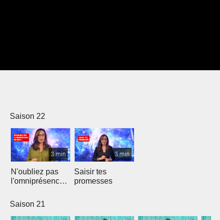
Saison 22
3 min
3 min
N'oubliez pas
Saisir tes
l'omniprésence
promesses
de Dieu
Saison 21