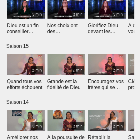
3 min
3 min
3 min
Dieu est un fin
Nos choix ont
Glorifiez Dieu
A qui
conseiller
des
devant les
vous
financier
conséquences
hommes !
?
Saison 15
2 min
2 min
2 min
Quand tous vos
Grande est la
Encouragez vos
Clôtu
efforts échouent
fidélité de Dieu
frères qui se
prote
sentent seuls
Saison 14
3 min
3 min
2 min
Améliorer nos
A la poursuite de
Rétablir la
Savoi