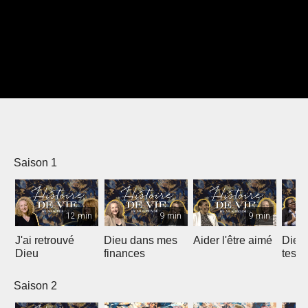
Saison 1
12 min
9 min
9 min
J'ai retrouvé
Dieu dans mes
Aider l'être aimé
Dieu 
Dieu
finances
tes é
te fai
dans 
Saison 2