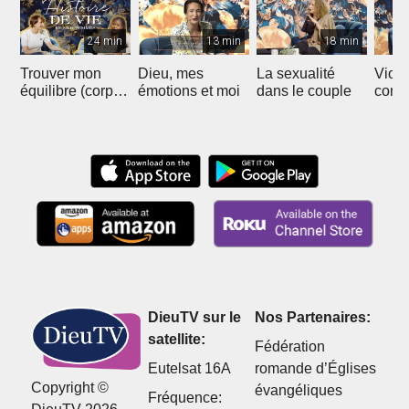
24 min
13 min
18 min
Trouver mon
Dieu, mes
La sexualité
Viol
équilibre (corps,
émotions et moi
dans le couple
conju
âme, esprit)
comm
sortir
DieuTV sur le
Nos Partenaires:
satellite:
Fédération
Eutelsat 16A
romande d’Églises
Copyright ©
évangéliques
Fréquence: