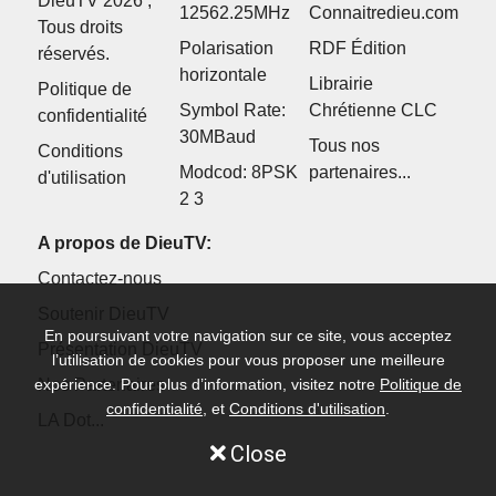
DieuTV 2026 ,
12562.25MHz
Connaitredieu.com
Tous droits
Polarisation
RDF Édition
réservés.
horizontale
Librairie
Politique de
Symbol Rate:
Chrétienne CLC
confidentialité
30MBaud
Tous nos
Conditions
Modcod: 8PSK
partenaires...
d'utilisation
2 3
A propos de DieuTV:
Contactez-nous
Soutenir DieuTV
En poursuivant votre navigation sur ce site, vous acceptez
Présentation DieuTV
l’utilisation de cookies pour vous proposer une meilleure
Nos Partenaires
expérience. Pour plus d’information, visitez notre
Politique de
confidentialité
, et
Conditions d'utilisation
.
LA Dot...