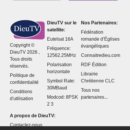
DieuTV sur le
Nos Partenaires:
satellite:
Fédération
Eutelsat 16A
romande d’Églises
Copyright ©
évangéliques
Fréquence:
DieuTV 2026 ,
12562.25MHz
Connaitredieu.com
Tous droits
Polarisation
RDF Édition
réservés.
horizontale
Librairie
Politique de
Symbol Rate:
Chrétienne CLC
confidentialité
30MBaud
Tous nos
Conditions
Modcod: 8PSK
partenaires...
d'utilisation
2 3
A propos de DieuTV:
Contactez-nous