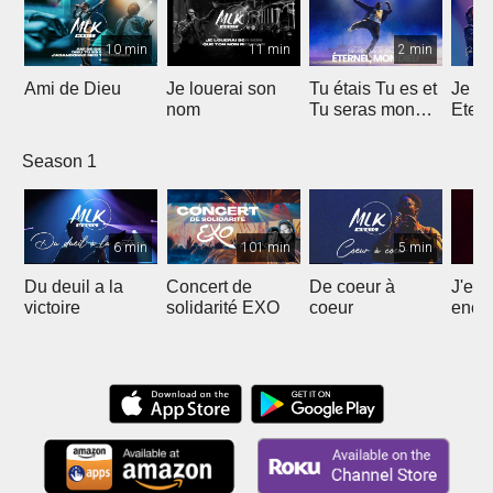
10 min
11 min
2 min
Ami de Dieu
Je louerai son
Tu étais Tu es et
Je l
nom
Tu seras mon
Etern
Dieu
Season 1
6 min
101 min
5 min
Du deuil a la
Concert de
De coeur à
J'ess
victoire
solidarité EXO
coeur
enco