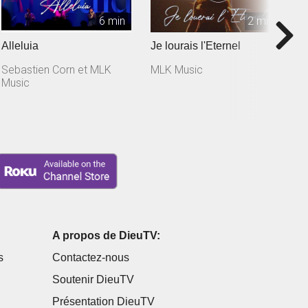
6 min
2 min
Alleluia
Je lourais l'Eternel
E
Sebastien Corn et MLK
MLK Music
M
Music
A propos de DieuTV:
s
Contactez-nous
Soutenir DieuTV
Présentation DieuTV