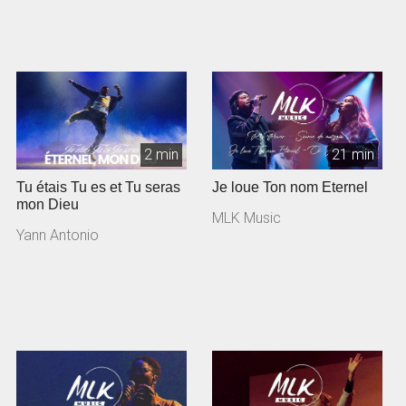
2 min
21 min
Tu étais Tu es et Tu seras
Je loue Ton nom Eternel
mon Dieu
MLK Music
Yann Antonio