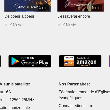
5 min
8 min
De coeur à coeur
J'essayerai encore
MLK Musci
MLK Music
 sur le satellite:
Nos Partenaires:
at 16A
Fédération romande d’Église
évangéliques
ence: 12562.25MHz
Connaitredieu.com
sation horizontale