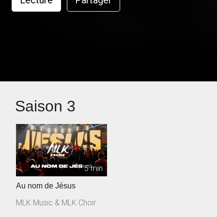
Lecture
Partager
Saison 3
5 min
Au nom de Jésus
MLK Music & MLK Choir