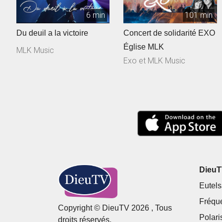
6 min
101 min
Du deuil a la victoire
Concert de solidarité EXO
Église MLK
MLK Music
Exo et MLK Music
DieuTV
Eutels
Fréqu
Copyright © DieuTV 2026 , Tous
Polari
droits réservés.