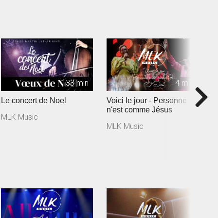
33 min
4 min
Le concert de Noel
Voici le jour - Personne
S
n'est comme Jésus
M
MLK Music
MLK Music
M
K