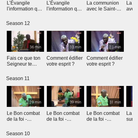
L’Évangile
L’Évangile
La communion
La c
l'information qui
l'information qui
avec le Saint-
avec 
transforme
transforme
Esprit
Espri
Season 12
36 min
33 min
23 min
Fais ce que ton
Comment édifier
Comment édifier
Seigneur te
votre esprit ?
votre esprit ?
demande
Season 11
29 min
39 min
31 min
Le Bon combat
Le Bon combat
Le Bon combat
La me
de la foi -
de la foi -
de la foi -
surna
introduction
introduction
introduction
Season 10