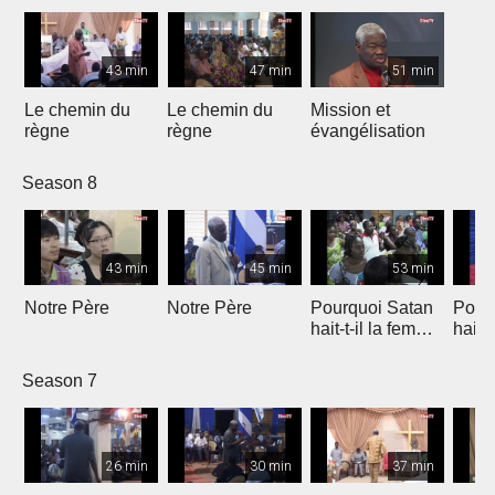
43 min
47 min
51 min
Le chemin du
Le chemin du
Mission et
règne
règne
évangélisation
Season 8
43 min
45 min
53 min
Notre Père
Notre Père
Pourquoi Satan
Pour
hait-t-il la femme
hait-
?
?
Season 7
26 min
30 min
37 min