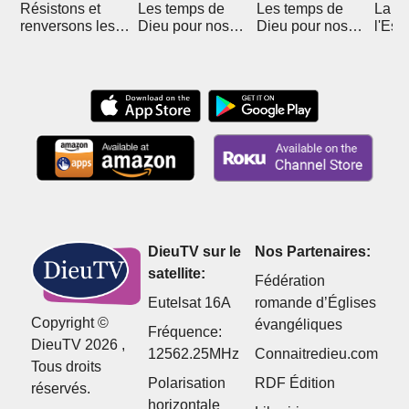
Résistons et
Les temps de
Les temps de
La let
renversons les
Dieu pour nos
Dieu pour nos
l'Espr
desseins de
vies
vies
Satan
DieuTV sur le
Nos Partenaires:
satellite:
Fédération
Eutelsat 16A
romande d’Églises
Copyright ©
évangéliques
Fréquence:
DieuTV 2026 ,
12562.25MHz
Connaitredieu.com
Tous droits
Polarisation
RDF Édition
réservés.
horizontale