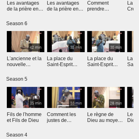
Les avantages
Les avantages
Comment
La N
de la prière en
de la prière en
prendre
Créat
langues
langues
possession de
mala
notre Héritage
Season 6
42 min
35 min
35 min
L'ancienne et la
La place du
La place du
La pl
nouvelle
Saint-Esprit
Saint-Esprit
Saint
création
dans ta vie
dans ta vie
dans 
quotidienne 3/3
quotidienne 2/3
quot
Season 5
35 min
33 min
28 min
Fils de l'homme
Comment les
Le règne de
Le r
et Fils de Dieu
justes de
Dieu au moyen
Dieu
l'Ancien
de Sa Parole
de S
Testament ont
Season 4
vécu leur foi ?