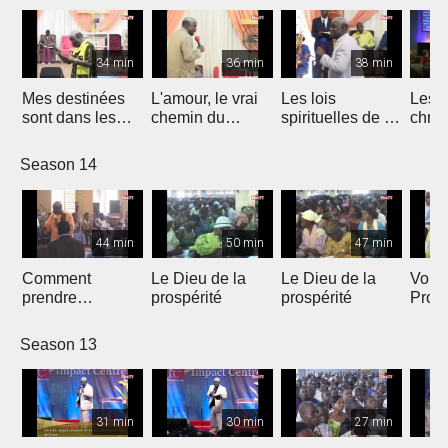
34 min
36 min
38 min
Mes destinées
L'amour, le vrai
Les lois
Les c
sont dans les
chemin du
spirituelles de la
chrét
mains de Dieu
bonheur
croissance et de
la maturation
Season 14
44 min
50 min
47 min
Comment
Le Dieu de la
Le Dieu de la
Vous 
prendre
prospérité
prospérité
Prop
possession de
votre
ce qui nous
Season 13
appartient
31 min
30 min
27 min