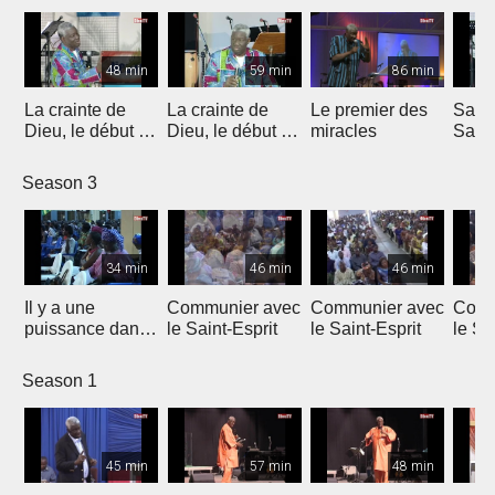
48 min
59 min
86 min
La crainte de
La crainte de
Le premier des
Sams
Dieu, le début de
Dieu, le début de
miracles
Samu
la consécration
la consécration
tu fai
oncti
Season 3
34 min
46 min
46 min
Il y a une
Communier avec
Communier avec
Comm
puissance dans
le Saint-Esprit
le Saint-Esprit
le Sa
ta main
Season 1
45 min
57 min
48 min