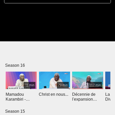
Season 16
72 min
79 min
117 min
Mamadou
Christ en nous...
Décennie de
La di
Karambiri -
l'expansion
Divi
Croisade 1
gracieuse
Season 15