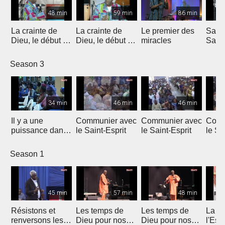
48 min
59 min
86 min
La crainte de
La crainte de
Le premier des
Sams
Dieu, le début de
Dieu, le début de
miracles
Samu
la consécration
la consécration
tu fai
oncti
Season 3
34 min
46 min
46 min
Il y a une
Communier avec
Communier avec
Comm
puissance dans
le Saint-Esprit
le Saint-Esprit
le Sa
ta main
Season 1
45 min
57 min
48 min
Résistons et
Les temps de
Les temps de
La let
renversons les
Dieu pour nos
Dieu pour nos
l'Espr