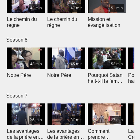
43 min
47 min
51 min
Le chemin du
Le chemin du
Mission et
règne
règne
évangélisation
Season 8
43 min
45 min
53 min
Notre Père
Notre Père
Pourquoi Satan
Pour
hait-t-il la femme
hait-
?
?
Season 7
26 min
30 min
37 min
Les avantages
Les avantages
Comment
La N
de la prière en
de la prière en
prendre
Créat