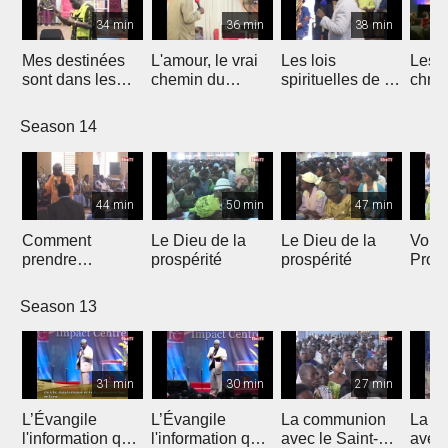
34 min
36 min
38 min
Mes destinées
L'amour, le vrai
Les lois
Les c
sont dans les
chemin du
spirituelles de la
chrét
mains de Dieu
bonheur
croissance et de
la maturation
Season 14
44 min
50 min
47 min
Comment
Le Dieu de la
Le Dieu de la
Vous 
prendre
prospérité
prospérité
Prop
possession de
votre
ce qui nous
Season 13
appartient
31 min
30 min
27 min
L’Évangile
L’Évangile
La communion
La c
l'information qui
l'information qui
avec le Saint-
avec 