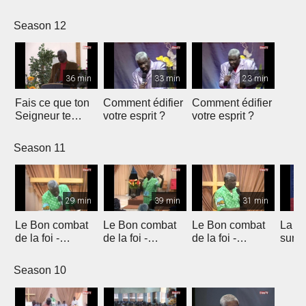
transforme
transforme
Esprit
Espri
Season 12
36 min
33 min
23 min
Fais ce que ton
Comment édifier
Comment édifier
Seigneur te
votre esprit ?
votre esprit ?
demande
Season 11
29 min
39 min
31 min
Le Bon combat
Le Bon combat
Le Bon combat
La me
de la foi -
de la foi -
de la foi -
surna
introduction
introduction
introduction
Season 10