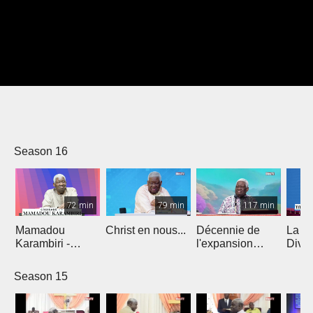
Season 16
72 min
79 min
117 min
Mamadou
Christ en nous...
Décennie de
La di
Karambiri -
l'expansion
Divi
Croisade 1
gracieuse
Season 15