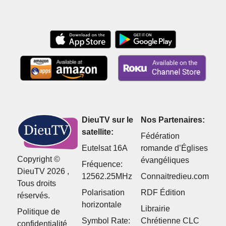
desseins de
vies
vies
Satan
DieuTV sur le
Nos Partenaires:
satellite:
Fédération
Eutelsat 16A
romande d’Églises
Copyright ©
évangéliques
Fréquence:
DieuTV 2026 ,
12562.25MHz
Connaitredieu.com
Tous droits
Polarisation
RDF Édition
réservés.
horizontale
Librairie
Politique de
Symbol Rate:
Chrétienne CLC
confidentialité