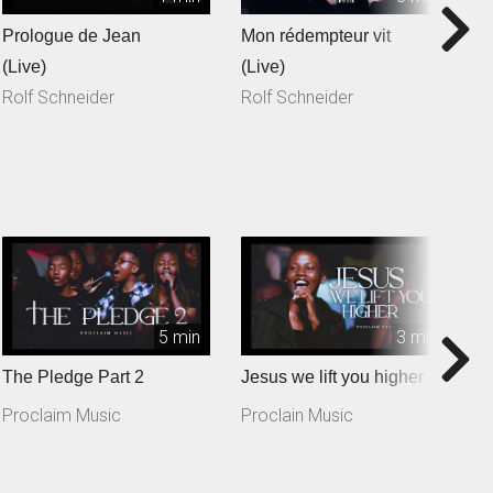
Prologue de Jean
Mon rédempteur vit
Je
(Live)
(Live)
(
Rolf Schneider
Rolf Schneider
R
5 min
3 min
The Pledge Part 2
Jesus we lift you higher
T
Proclaim Music
Proclain Music
P