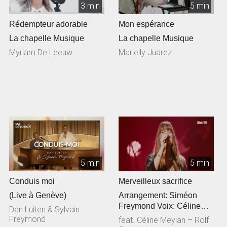
3 min
5 min
Rédempteur adorable
Mon espérance
La chapelle Musique
La chapelle Musique
Myriam De Leeuw
Marielly Juarez
5 min
5 min
Conduis moi
Merveilleux sacrifice
(Live à Genève)
Arrangement: Siméon
Freymond Voix: Céline
Dan Luiten & Sylvain
Meylan Guitare
Freymond
feat. Céline Meylan – Rolf