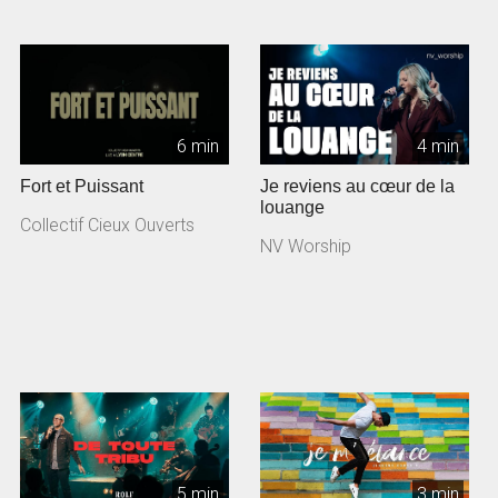
6 min
4 min
Fort et Puissant
Je reviens au cœur de la
louange
Collectif Cieux Ouverts
NV Worship
5 min
3 min