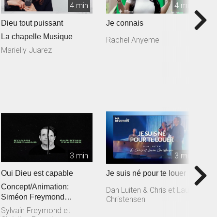
4 min
4 min
Dieu tout puissant
Je connais
T
La chapelle Musique
Rachel Anyeme
S
L
Marielly Juarez
3 min
3 min
Oui Dieu est capable
Je suis né pour te louer
T
Concept/Animation:
M
Dan Luiten & Chris et Laura
Siméon Freymond
Christensen
D
Composition: Sylvain
Sylvain Freymond et