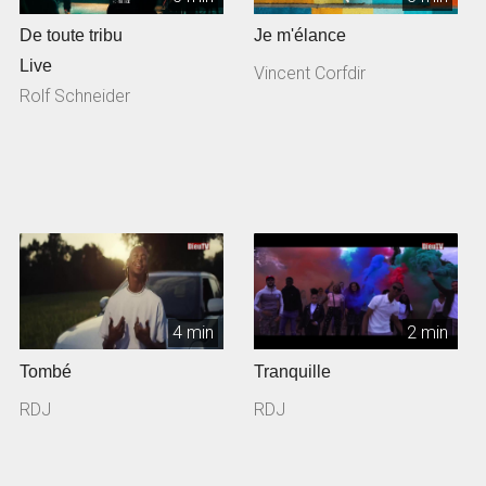
De toute tribu
Je m'élance
Live
Vincent Corfdir
Rolf Schneider
4 min
2 min
Tombé
Tranquille
RDJ
RDJ