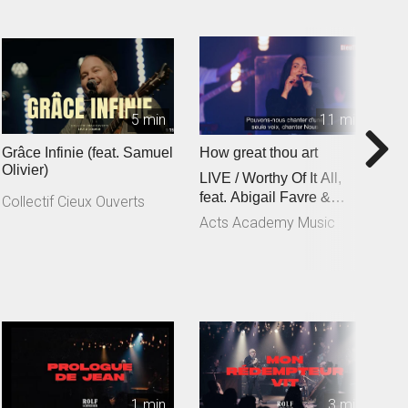
5 min
11 min
Grâce Infinie (feat. Samuel
How great thou art
C
Olivier)
LIVE / Worthy Of It All,
f
feat. Abigail Favre &
C
Collectif Cieux Ouverts
Esben Engholm
Acts Academy Music
A
1 min
3 min