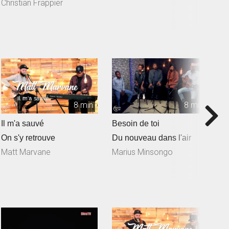
Freymond en collaborat...
Christian Frappier
8 min
8 min
Il m'a sauvé
Besoin de toi
T
On s'y retrouve
Du nouveau dans l'air
D
Matt Marvane
Marius Minsongo