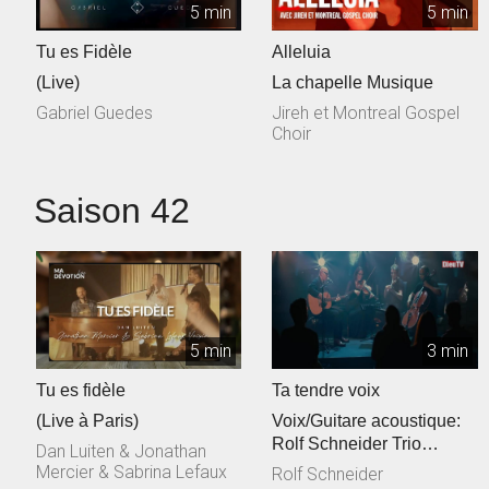
5 min
5 min
Tu es Fidèle
Alleluia
(Live)
La chapelle Musique
Gabriel Guedes
Jireh et Montreal Gospel
Choir
Saison 42
5 min
3 min
Tu es fidèle
Ta tendre voix
(Live à Paris)
Voix/Guitare acoustique:
Rolf Schneider Trio
Dan Luiten & Jonathan
cordes: Philippe & Jessica
Mercier & Sabrina Lefaux
Rolf Schneider