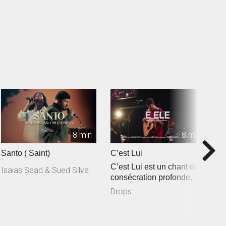
8 min
8 min
Santo ( Saint)
C’est Lui
R
C’est Lui est un chant de
Isaias Saad & Sued Silva
consécration profonde,
inspiré de Jean 3.30 : « I...
Drops