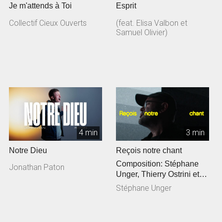
Je m'attends à Toi
Esprit
Collectif Cieux Ouverts
(feat. Elisa Valbon et
Samuel Olivier)
4 min
3 min
Notre Dieu
Reçois notre chant
Composition: Stéphane
Jonathan Paton
Unger, Thierry Ostrini et
Siméon Freymond
Stéphane Unger