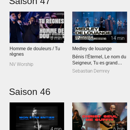
Saison 47
8 min
14 min
Homme de douleurs / Tu
Medley de louange
règnes
Bénis l'Éternel, Le nom du
Seigneur, Tu es grand
NV Worship
Seigneur
Sebastian Demrey
Saison 46
4 min
6 min