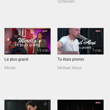
acoustique: Rolf Sc...
Schneider
9 min
7 min
Le plus grand
Tu étais promis
Mirella
Michael Alessi