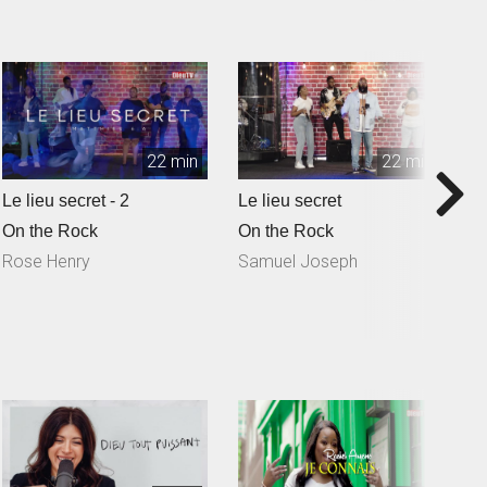
22 min
22 min
Le lieu secret - 2
Le lieu secret
Q
S
On the Rock
On the Rock
O
Rose Henry
Samuel Joseph
N