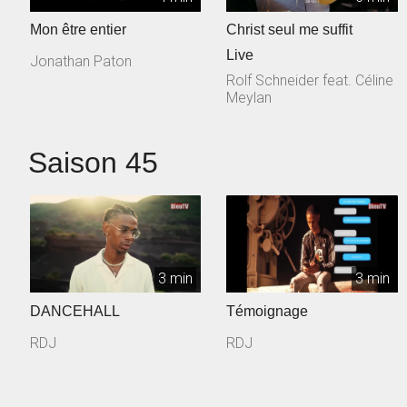
Mon être entier
Christ seul me suffit
Live
Jonathan Paton
Rolf Schneider feat. Céline
Meylan
Saison 45
3 min
3 min
DANCEHALL
Témoignage
RDJ
RDJ