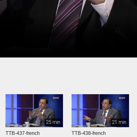
25 min
21 min
TTB-437-french
TTB-438-french