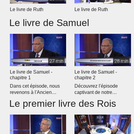
Le livre de Ruth
Le livre de Ruth
Le livre de Samuel
27 min
28 min
Le livre de Samuel -
Le livre de Samuel -
chapitre 1
chapitre 2
Dans cet épisode, nous
Découvrez l'épisode
revenons à l'Ancien
captivant de notre
Testament pour débuter
programme d'étude
Le premier livre des Rois
notre étud...
biblique quotidien �...