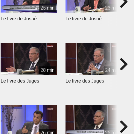
25 min
23 min
Le livre de Josué
Le livre de Josué
L
28 min
24 min
Le livre des Juges
Le livre des Juges
L
26 min
25 min