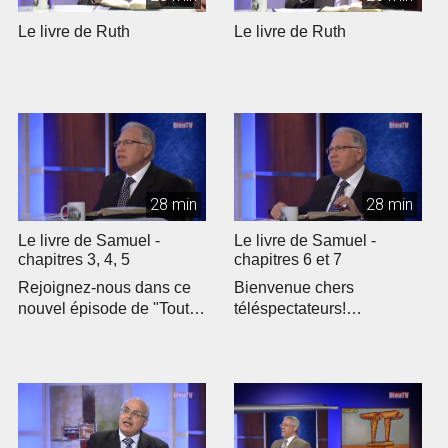
Le livre de Ruth
Le livre de Ruth
28 min
28 min
Le livre de Samuel -
Le livre de Samuel -
chapitres 3, 4, 5
chapitres 6 et 7
Rejoignez-nous dans ce
Bienvenue chers
nouvel épisode de "Toute
téléspectateurs!
la Bible" où nous
Rejoignez-nous pour un
explorons le...
nouvel épisode de "To...