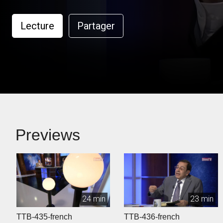
Lecture
Partager
Previews
24 min
23 min
TTB-435-french
TTB-436-french