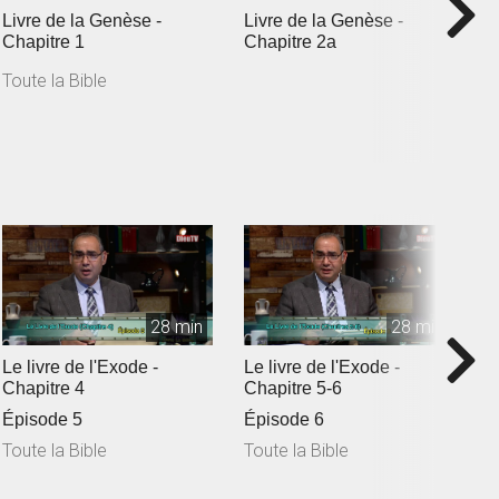
Livre de la Genèse -
Livre de la Genèse -
L
Chapitre 1
Chapitre 2a
c
Toute la Bible
T
28 min
28 min
Le livre de l'Exode -
Le livre de l'Exode -
L
Chapitre 4
Chapitre 5-6
C
Épisode 5
Épisode 6
Toute la Bible
Toute la Bible
T