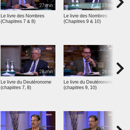
27 min
27 min
Le livre des Nombres
Le livre des Nombres
L
(Chapitres 7 & 8)
(Chapitres 9 & 10)
(
28 min
26 min
Le livre du Deutéronome
Le livre du Deutéronome
L
(chapitres 7, 8)
(chapitres 9, 10)
(