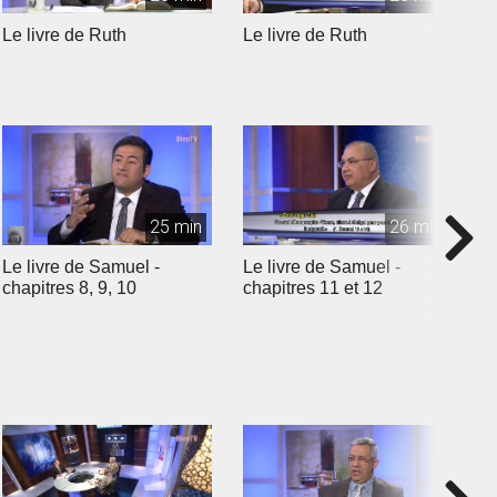
Le livre de Ruth
Le livre de Ruth
L
25 min
26 min
Le livre de Samuel -
Le livre de Samuel -
L
chapitres 8, 9, 10
chapitres 11 et 12
c