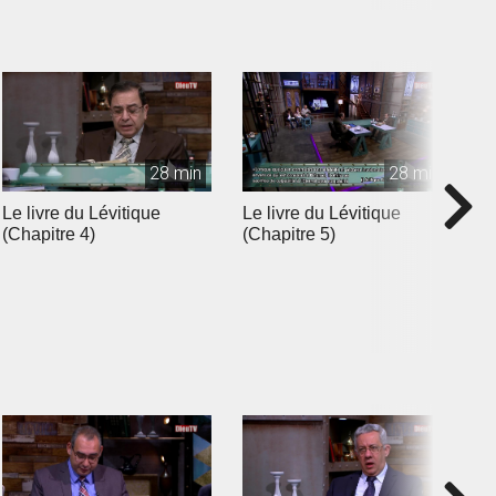
28 min
28 min
Le livre du Lévitique
Le livre du Lévitique
L
(Chapitre 4)
(Chapitre 5)
(