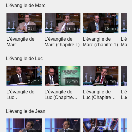
L'évangile de Marc
25 min
28 min
26 min
L'évangile de
L'évangile de
L'évangile de
L'éva
Marc
Marc (chapitre 1)
Marc (chapitre 1)
Marc 
(introduction)
L'évangile de Luc
26 min
25 min
27 min
L'évangile de
L'évangile de
L'évangile de
L'éva
Luc
Luc (Chapitre
Luc (Chapitre
Luc (
(Introduction)
1a)
1b)
L'évangile de Jean