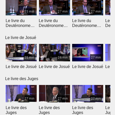
25 min
27 min
27 min
Le livre du
Le livre du
Le livre du
Le li
Deutéronome
Deutéronome
Deutéronome
Deut
(Introduction)
(chapitres 1, 2)
(chapitres 3, 4)
(chap
Le livre de Josué
25 min
26 min
27 min
Le livre de Josué
Le livre de Josué
Le livre de Josué
Le li
Le livre des Juges
27 min
27 min
27 min
Le livre des
Le livre des
Le livre des
Le li
Juges
Juges
Juges
Juge