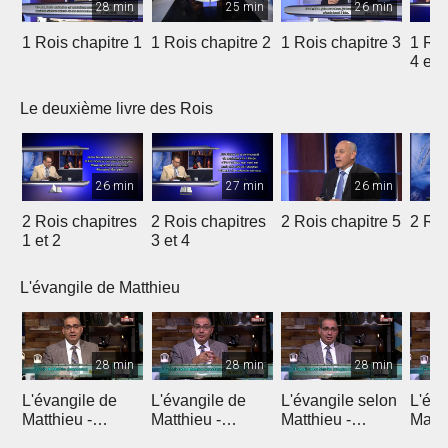
28 min
25 min
26 min
1 Rois chapitre 1
1 Rois chapitre 2
1 Rois chapitre 3
1 Roi
4 et 
Le deuxième livre des Rois
26 min
27 min
26 min
2 Rois chapitres
2 Rois chapitres
2 Rois chapitre 5
2 Roi
1 et 2
3 et 4
L'évangile de Matthieu
28 min
28 min
28 min
L'évangile de
L'évangile de
L'évangile selon
L'éva
Matthieu -
Matthieu -
Matthieu -
Matth
Introduction 1
Introduction 2
Chapitre 1
Chapi