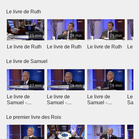
Le livre de Ruth
25 min
28 min
28 min
Le livre de Ruth
Le livre de Ruth
Le livre de Ruth
Le li
Le livre de Samuel
27 min
28 min
28 min
Le livre de
Le livre de
Le livre de
Le li
Samuel -
Samuel -
Samuel -
Samu
chapitre 1
chapitre 2
chapitres 3, 4, 5
chapi
Le premier livre des Rois