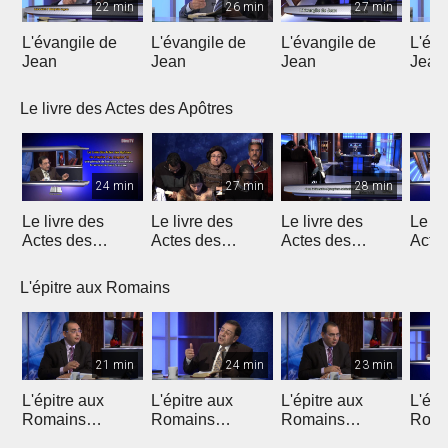
22 min
26 min
27 min
L'évangile de
L'évangile de
L'évangile de
L'éva
Jean
Jean
Jean
Jean
Le livre des Actes des Apôtres
24 min
27 min
28 min
Le livre des
Le livre des
Le livre des
Le li
Actes des
Actes des
Actes des
Acte
Apôtres
Apôtres
Apôtres
Apôt
L'épitre aux Romains
21 min
24 min
23 min
L'épitre aux
L'épitre aux
L'épitre aux
L'épi
Romains
Romains
Romains
Roma
(Introduction)
chapitre 1 (1)
chapitre 1 (2)
chapi