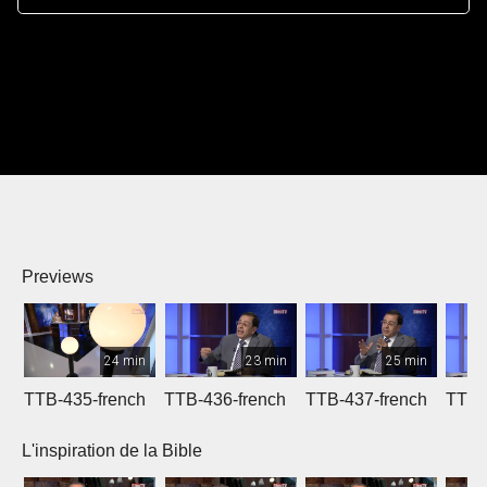
Previews
24 min
23 min
25 min
TTB-435-french
TTB-436-french
TTB-437-french
TTB-
L'inspiration de la Bible