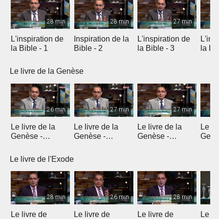
28 min
28 min
27 min
L'inspiration de
Inspiration de la
L'inspiration de
L'ins
la Bible - 1
Bible - 2
la Bible - 3
la Bib
Le livre de la Genèse
26 min
27 min
27 min
Le livre de la
Le livre de la
Le livre de la
Le li
Genèse -
Genèse -
Genèse -
Genè
Introduction 1
Introduction 2
Introduction 3
Intro
Le livre de l'Exode
28 min
26 min
28 min
Le livre de
Le livre de
Le livre de
Le li