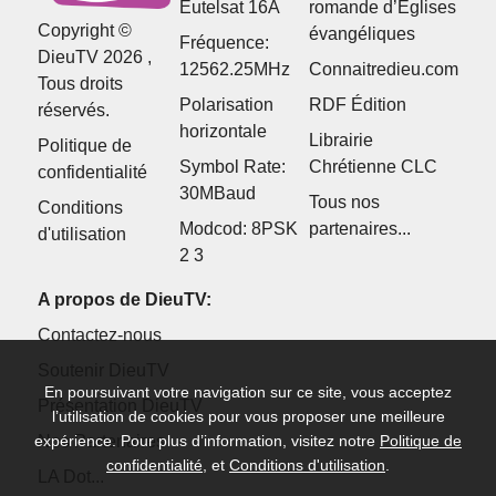
Eutelsat 16A
romande d’Églises
Copyright ©
évangéliques
Fréquence:
DieuTV 2026 ,
12562.25MHz
Connaitredieu.com
Tous droits
Polarisation
RDF Édition
réservés.
horizontale
Librairie
Politique de
Symbol Rate:
Chrétienne CLC
confidentialité
30MBaud
Tous nos
Conditions
Modcod: 8PSK
partenaires...
d'utilisation
2 3
A propos de DieuTV:
Contactez-nous
Soutenir DieuTV
En poursuivant votre navigation sur ce site, vous acceptez
Présentation DieuTV
l’utilisation de cookies pour vous proposer une meilleure
Nos Partenaires
expérience. Pour plus d’information, visitez notre
Politique de
confidentialité
, et
Conditions d'utilisation
.
LA Dot...