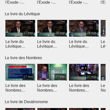
l'Exode -
l'Exode -
l'Exode -
l'Exo
Introduction
Chapitre 1
Chapitre 2
chapi
Le livre du Lévitique
27 min
28 min
28 min
Le livre du
Le livre du
Le livre du
Le li
Lévitique
Lévitique
Lévitique
Lévit
(Introduction)
(Chapitre 1)
(Chapitre 2)
(Chap
Le livre des Nombres
27 min
27 min
27 min
Le livre des
Le livre des
Le livre des
Le li
Nombres
Nombres
Nombres
Nomb
(Introduction)
(Chapitres 1 & 2)
(Chapitres 3 & 4)
(Chap
Le livre de Deutéronome