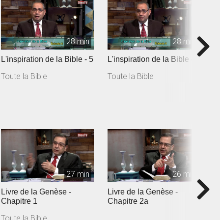
28 min
28 min
L'inspiration de la Bible - 5
L'inspiration de la Bible - 6
I
Toute la Bible
Toute la Bible
T
27 min
26 min
Livre de la Genèse -
Livre de la Genèse -
L
Chapitre 1
Chapitre 2a
c
Toute la Bible
T