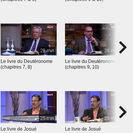
28 min
26 min
Le livre du Deutéronome
Le livre du Deutéronome
L
(chapitres 7, 8)
(chapitres 9, 10)
(
25 min
23 min
Le livre de Josué
Le livre de Josué
L