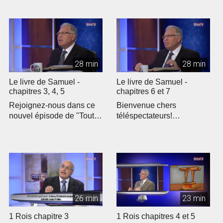
28 min
28 min
Le livre de Samuel -
Le livre de Samuel -
chapitres 3, 4, 5
chapitres 6 et 7
Rejoignez-nous dans ce
Bienvenue chers
nouvel épisode de "Toute
téléspectateurs!
la Bible" où nous
Rejoignez-nous pour un
explorons le...
nouvel épisode de "To...
26 min
23 min
1 Rois chapitre 3
1 Rois chapitres 4 et 5