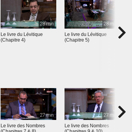
28 min
28 min
Le livre du Lévitique
Le livre du Lévitique
L
(Chapitre 4)
(Chapitre 5)
(
27 min
27 min
Le livre des Nombres
Le livre des Nombres
L
(Chapitres 7 & 8)
(Chapitres 9 & 10)
(