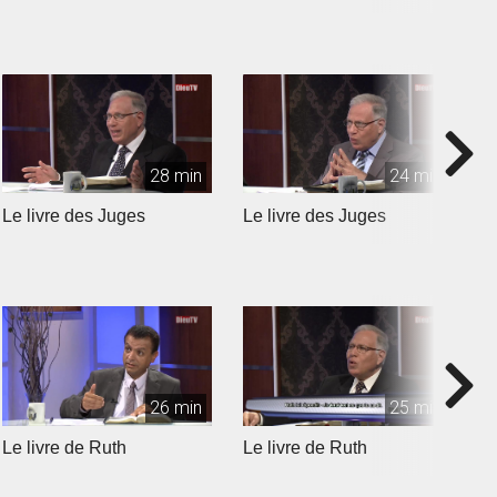
28 min
24 min
Le livre des Juges
Le livre des Juges
L
26 min
25 min
Le livre de Ruth
Le livre de Ruth
L