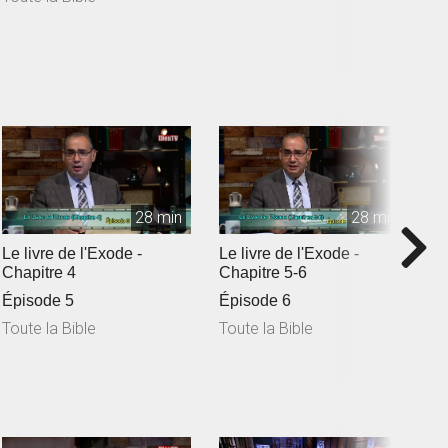
28 min
28 min
Le livre de l'Exode -
Le livre de l'Exode -
L
Chapitre 4
Chapitre 5-6
C
Épisode 5
Épisode 6
Toute la Bible
Toute la Bible
T