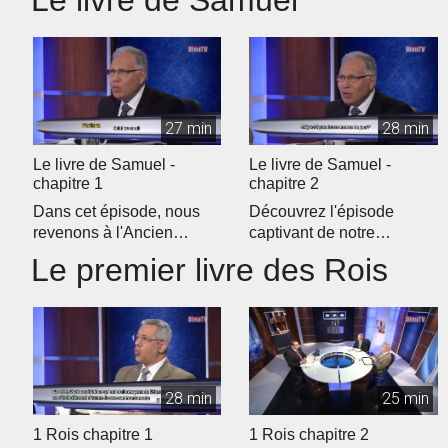
Le livre de Samuel
27 min
28 min
Le livre de Samuel -
Le livre de Samuel -
chapitre 1
chapitre 2
Dans cet épisode, nous
Découvrez l'épisode
revenons à l'Ancien
captivant de notre
Testament pour débuter
programme d'étude
Le premier livre des Rois
notre étud...
biblique quotidien �...
28 min
25 min
1 Rois chapitre 1
1 Rois chapitre 2