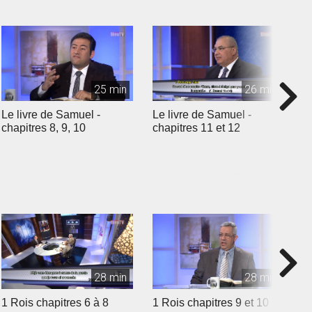
25 min
26 min
Le livre de Samuel -
Le livre de Samuel -
L
chapitres 8, 9, 10
chapitres 11 et 12
c
28 min
28 min
1 Rois chapitres 6 à 8
1 Rois chapitres 9 et 10
1