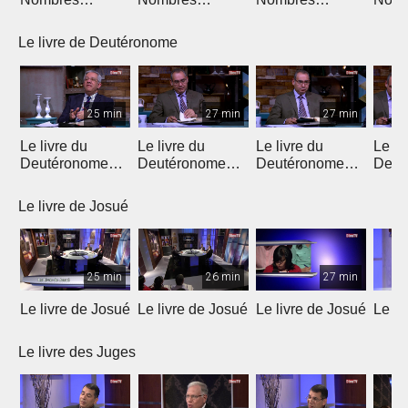
(Introduction)
(Chapitres 1 & 2)
(Chapitres 3 & 4)
(Chap
Le livre de Deutéronome
25 min
27 min
27 min
Le livre du
Le livre du
Le livre du
Le li
Deutéronome
Deutéronome
Deutéronome
Deut
(Introduction)
(chapitres 1, 2)
(chapitres 3, 4)
(chap
Le livre de Josué
25 min
26 min
27 min
Le livre de Josué
Le livre de Josué
Le livre de Josué
Le li
Le livre des Juges