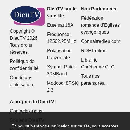
DieuTV sur le
Nos Partenaires:
satellite:
Fédération
Eutelsat 16A
romande d’Églises
Copyright ©
évangéliques
Fréquence:
DieuTV 2026 ,
12562.25MHz
Connaitredieu.com
Tous droits
Polarisation
RDF Édition
réservés.
horizontale
Librairie
Politique de
Symbol Rate:
Chrétienne CLC
confidentialité
30MBaud
Tous nos
Conditions
Modcod: 8PSK
partenaires...
d'utilisation
2 3
A propos de DieuTV:
Contactez-nous
Soutenir DieuTV
En poursuivant votre navigation sur ce site, vous acceptez
Présentation DieuTV