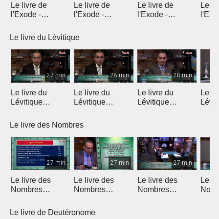
Le livre de
Le livre de
Le livre de
Le li
l'Exode -
l'Exode -
l'Exode -
l'Exo
Introduction
Chapitre 1
Chapitre 2
chapi
Le livre du Lévitique
27 min
28 min
28 min
Le livre du
Le livre du
Le livre du
Le li
Lévitique
Lévitique
Lévitique
Lévit
(Introduction)
(Chapitre 1)
(Chapitre 2)
(Chap
Le livre des Nombres
27 min
27 min
27 min
Le livre des
Le livre des
Le livre des
Le li
Nombres
Nombres
Nombres
Nomb
(Introduction)
(Chapitres 1 & 2)
(Chapitres 3 & 4)
(Chap
Le livre de Deutéronome