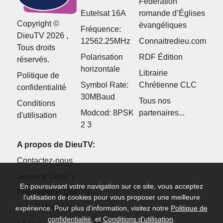
Fédération
Eutelsat 16A
romande d’Églises
Copyright ©
évangéliques
Fréquence:
DieuTV 2026 ,
12562.25MHz
Connaitredieu.com
Tous droits
Polarisation
RDF Édition
réservés.
horizontale
Librairie
Politique de
Symbol Rate:
Chrétienne CLC
confidentialité
30MBaud
Tous nos
Conditions
Modcod: 8PSK
partenaires...
d'utilisation
2 3
A propos de DieuTV:
Contactez-nous
Soutenir DieuTV
En poursuivant votre navigation sur ce site, vous acceptez
Présentation DieuTV
l’utilisation de cookies pour vous proposer une meilleure
Nos Partenaires
expérience. Pour plus d’information, visitez notre
Politique de
confidentialité
, et
Conditions d'utilisation
.