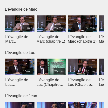
Introduction 1
Introduction 2
Chapitre 1
Chapi
L'évangile de Marc
25 min
28 min
26 min
L'évangile de
L'évangile de
L'évangile de
L'éva
Marc
Marc (chapitre 1)
Marc (chapitre 1)
Marc 
(introduction)
L'évangile de Luc
26 min
25 min
27 min
L'évangile de
L'évangile de
L'évangile de
L'éva
Luc
Luc (Chapitre
Luc (Chapitre
Luc (
(Introduction)
1a)
1b)
L'évangile de Jean