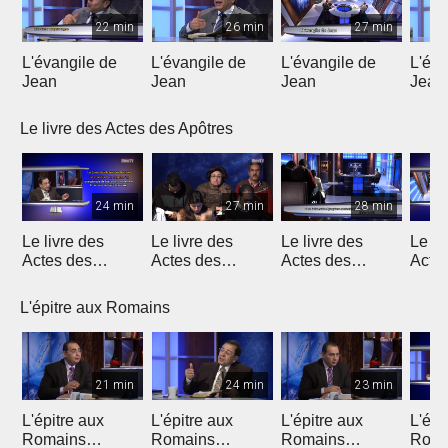
22 min
26 min
27 min
L'évangile de
L'évangile de
L'évangile de
L'éva
Jean
Jean
Jean
Jean
Le livre des Actes des Apôtres
24 min
27 min
28 min
Le livre des
Le livre des
Le livre des
Le li
Actes des
Actes des
Actes des
Acte
Apôtres
Apôtres
Apôtres
Apôt
L'épitre aux Romains
21 min
24 min
23 min
L'épitre aux
L'épitre aux
L'épitre aux
L'épi
Romains
Romains
Romains
Roma