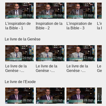
28 min
28 min
27 min
L'inspiration de
Inspiration de la
L'inspiration de
L'ins
la Bible - 1
Bible - 2
la Bible - 3
la Bib
Le livre de la Genèse
26 min
27 min
27 min
Le livre de la
Le livre de la
Le livre de la
Le li
Genèse -
Genèse -
Genèse -
Genè
Introduction 1
Introduction 2
Introduction 3
Intro
Le livre de l'Exode
28 min
26 min
28 min