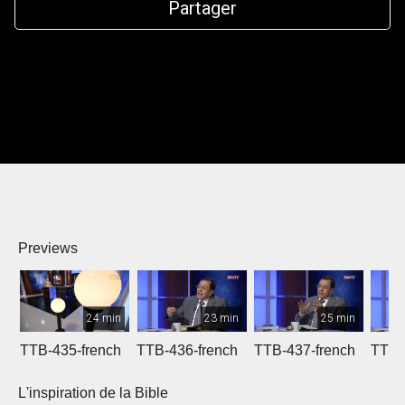
Partager
Previews
24 min
23 min
25 min
TTB-435-french
TTB-436-french
TTB-437-french
TTB-
L'inspiration de la Bible