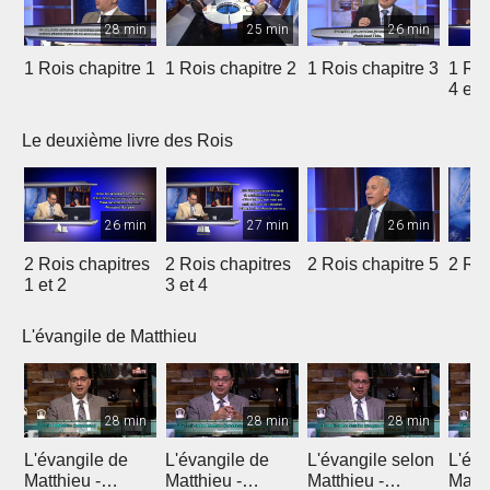
28 min
25 min
26 min
1 Rois chapitre 1
1 Rois chapitre 2
1 Rois chapitre 3
1 Roi
4 et 
Le deuxième livre des Rois
26 min
27 min
26 min
2 Rois chapitres
2 Rois chapitres
2 Rois chapitre 5
2 Roi
1 et 2
3 et 4
L'évangile de Matthieu
28 min
28 min
28 min
L'évangile de
L'évangile de
L'évangile selon
L'éva
Matthieu -
Matthieu -
Matthieu -
Matth