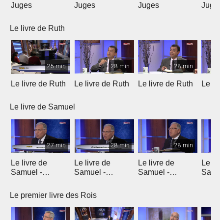
Juges
Juges
Juges
Juge
Le livre de Ruth
25 min
28 min
28 min
Le livre de Ruth
Le livre de Ruth
Le livre de Ruth
Le li
Le livre de Samuel
27 min
28 min
28 min
Le livre de
Le livre de
Le livre de
Le li
Samuel -
Samuel -
Samuel -
Samu
chapitre 1
chapitre 2
chapitres 3, 4, 5
chapi
Le premier livre des Rois