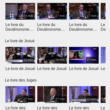
25 min
27 min
27 min
Le livre du
Le livre du
Le livre du
Le li
Deutéronome
Deutéronome
Deutéronome
Deut
(Introduction)
(chapitres 1, 2)
(chapitres 3, 4)
(chap
Le livre de Josué
25 min
26 min
27 min
Le livre de Josué
Le livre de Josué
Le livre de Josué
Le li
Le livre des Juges
27 min
27 min
27 min
Le livre des
Le livre des
Le livre des
Le li