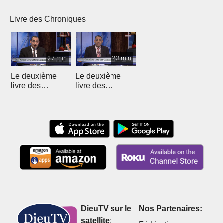
(Introduction)
chapitre 1 (1)
chapitre 1 (2)
chapi
Livre des Chroniques
27 min
23 min
Le deuxième
Le deuxième
livre des
livre des
Chroniques - 12
Chroniques
DieuTV sur le
Nos Partenaires:
satellite: