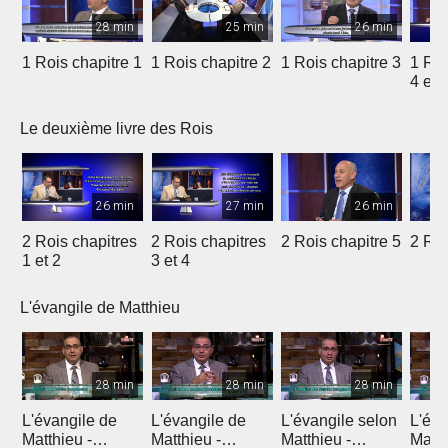
28 min
25 min
26 min
1 Rois chapitre 1
1 Rois chapitre 2
1 Rois chapitre 3
1 Roi
4 et 
Le deuxième livre des Rois
26 min
27 min
26 min
2 Rois chapitres
2 Rois chapitres
2 Rois chapitre 5
2 Roi
1 et 2
3 et 4
L'évangile de Matthieu
28 min
28 min
28 min
L'évangile de
L'évangile de
L'évangile selon
L'éva
Matthieu -
Matthieu -
Matthieu -
Matth