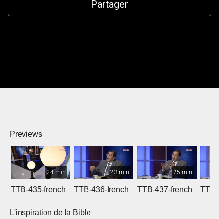
Partager
Previews
24 min
23 min
25 min
TTB-435-french
TTB-436-french
TTB-437-french
TTB-
L'inspiration de la Bible