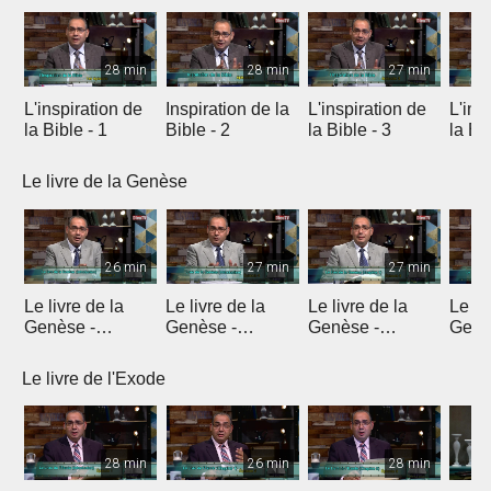
28 min
28 min
27 min
L'inspiration de
Inspiration de la
L'inspiration de
L'ins
la Bible - 1
Bible - 2
la Bible - 3
la Bib
Le livre de la Genèse
26 min
27 min
27 min
Le livre de la
Le livre de la
Le livre de la
Le li
Genèse -
Genèse -
Genèse -
Genè
Introduction 1
Introduction 2
Introduction 3
Intro
Le livre de l'Exode
28 min
26 min
28 min