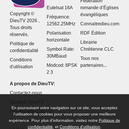
Fédération
Eutelsat 16A
romande d’Églises
Copyright ©
évangéliques
Fréquence:
DieuTV 2026 ,
12562.25MHz
Connaitredieu.com
Tous droits
Polarisation
RDF Édition
réservés.
horizontale
Librairie
Politique de
Symbol Rate:
Chrétienne CLC
confidentialité
30MBaud
Tous nos
Conditions
Modcod: 8PSK
partenaires...
d'utilisation
2 3
A propos de DieuTV:
Contactez-nous
Soutenir DieuTV
En poursuivant votre navigation sur ce site, vous acceptez
Présentation DieuTV
l’utilisation de cookies pour vous proposer une meilleure
Nos Partenaires
expérience. Pour plus d’information, visitez notre
Politique de
confidentialité
, et
Conditions d'utilisation
.