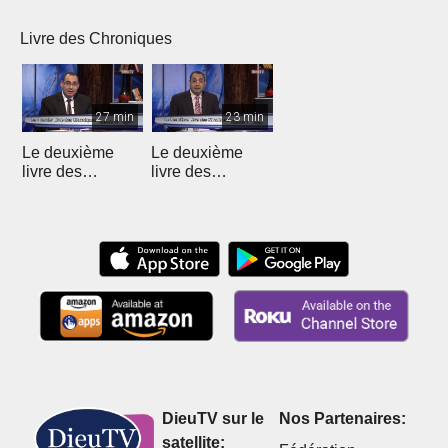
(Introduction)
chapitre 1 (1)
chapitre 1 (2)
chapi
Livre des Chroniques
27 min
23 min
Le deuxième
Le deuxième
livre des
livre des
Chroniques - 12
Chroniques
DieuTV sur le
Nos Partenaires:
satellite: