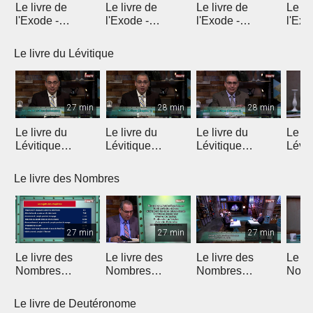
Le livre de
Le livre de
Le livre de
Le li
l'Exode -
l'Exode -
l'Exode -
l'Exo
Introduction
Chapitre 1
Chapitre 2
chapi
Le livre du Lévitique
27 min
28 min
28 min
Le livre du
Le livre du
Le livre du
Le li
Lévitique
Lévitique
Lévitique
Lévit
(Introduction)
(Chapitre 1)
(Chapitre 2)
(Chap
Le livre des Nombres
27 min
27 min
27 min
Le livre des
Le livre des
Le livre des
Le li
Nombres
Nombres
Nombres
Nomb
(Introduction)
(Chapitres 1 & 2)
(Chapitres 3 & 4)
(Chap
Le livre de Deutéronome