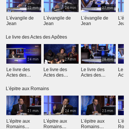
22 min
26 min
27 min
L'évangile de
L'évangile de
L'évangile de
L'éva
Jean
Jean
Jean
Jean
Le livre des Actes des Apôtres
24 min
27 min
28 min
Le livre des
Le livre des
Le livre des
Le li
Actes des
Actes des
Actes des
Acte
Apôtres
Apôtres
Apôtres
Apôt
L'épitre aux Romains
21 min
24 min
23 min
L'épitre aux
L'épitre aux
L'épitre aux
L'épi
Romains
Romains
Romains
Roma