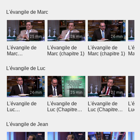
Introduction 1
Introduction 2
Chapitre 1
Chapi
L'évangile de Marc
25 min
28 min
26 min
L'évangile de
L'évangile de
L'évangile de
L'éva
Marc
Marc (chapitre 1)
Marc (chapitre 1)
Marc 
(introduction)
L'évangile de Luc
26 min
25 min
27 min
L'évangile de
L'évangile de
L'évangile de
L'éva
Luc
Luc (Chapitre
Luc (Chapitre
Luc (
(Introduction)
1a)
1b)
L'évangile de Jean