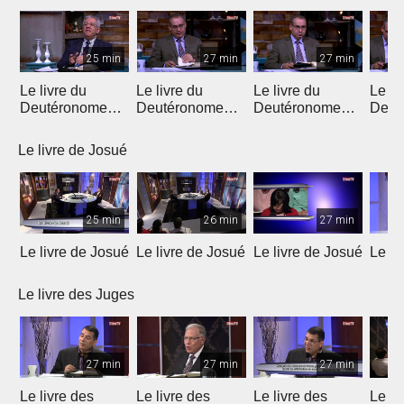
25 min
27 min
27 min
Le livre du
Le livre du
Le livre du
Le li
Deutéronome
Deutéronome
Deutéronome
Deut
(Introduction)
(chapitres 1, 2)
(chapitres 3, 4)
(chap
Le livre de Josué
25 min
26 min
27 min
Le livre de Josué
Le livre de Josué
Le livre de Josué
Le li
Le livre des Juges
27 min
27 min
27 min
Le livre des
Le livre des
Le livre des
Le li