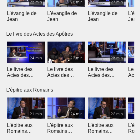
22 min
26 min
27 min
L'évangile de
L'évangile de
L'évangile de
L'éva
Jean
Jean
Jean
Jean
Le livre des Actes des Apôtres
24 min
27 min
28 min
Le livre des
Le livre des
Le livre des
Le li
Actes des
Actes des
Actes des
Acte
Apôtres
Apôtres
Apôtres
Apôt
L'épitre aux Romains
21 min
24 min
23 min
L'épitre aux
L'épitre aux
L'épitre aux
L'épi
Romains
Romains
Romains
Roma
(Introduction)
chapitre 1 (1)
chapitre 1 (2)
chapi