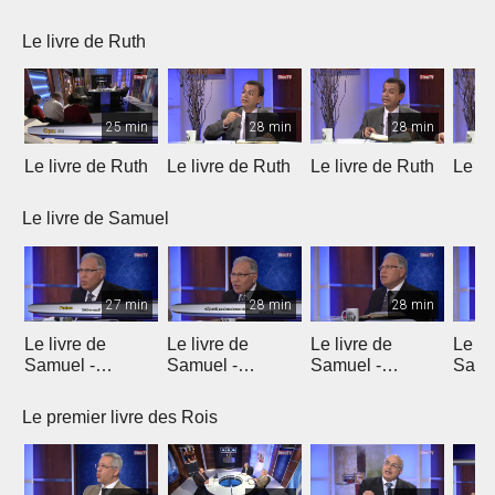
Le livre de Ruth
25 min
28 min
28 min
Le livre de Ruth
Le livre de Ruth
Le livre de Ruth
Le li
Le livre de Samuel
27 min
28 min
28 min
Le livre de
Le livre de
Le livre de
Le li
Samuel -
Samuel -
Samuel -
Samu
chapitre 1
chapitre 2
chapitres 3, 4, 5
chapi
Le premier livre des Rois