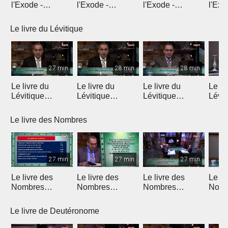
l'Exode -
l'Exode -
l'Exode -
l'Exo
Introduction
Chapitre 1
Chapitre 2
chapi
Le livre du Lévitique
27 min
28 min
28 min
Le livre du
Le livre du
Le livre du
Le li
Lévitique
Lévitique
Lévitique
Lévit
(Introduction)
(Chapitre 1)
(Chapitre 2)
(Chap
Le livre des Nombres
27 min
27 min
27 min
Le livre des
Le livre des
Le livre des
Le li
Nombres
Nombres
Nombres
Nomb
(Introduction)
(Chapitres 1 & 2)
(Chapitres 3 & 4)
(Chap
Le livre de Deutéronome