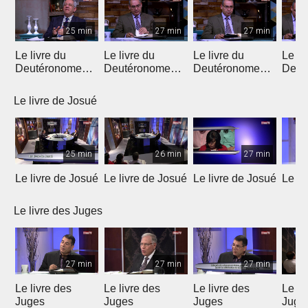
25 min
27 min
27 min
Le livre du
Le livre du
Le livre du
Le li
Deutéronome
Deutéronome
Deutéronome
Deut
(Introduction)
(chapitres 1, 2)
(chapitres 3, 4)
(chap
Le livre de Josué
25 min
26 min
27 min
Le livre de Josué
Le livre de Josué
Le livre de Josué
Le li
Le livre des Juges
27 min
27 min
27 min
Le livre des
Le livre des
Le livre des
Le li
Juges
Juges
Juges
Juge