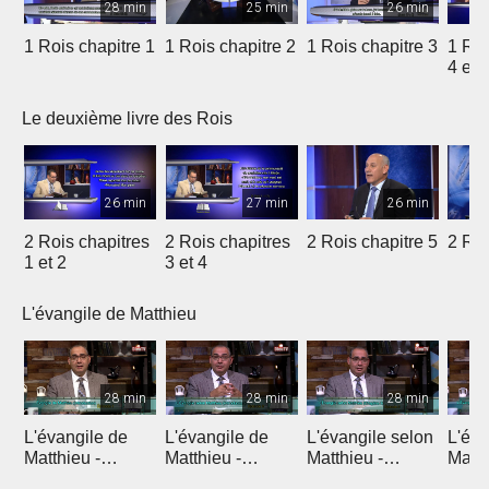
28 min
25 min
26 min
1 Rois chapitre 1
1 Rois chapitre 2
1 Rois chapitre 3
1 Roi
4 et 
Le deuxième livre des Rois
26 min
27 min
26 min
2 Rois chapitres
2 Rois chapitres
2 Rois chapitre 5
2 Roi
1 et 2
3 et 4
L'évangile de Matthieu
28 min
28 min
28 min
L'évangile de
L'évangile de
L'évangile selon
L'éva
Matthieu -
Matthieu -
Matthieu -
Matth
Introduction 1
Introduction 2
Chapitre 1
Chapi