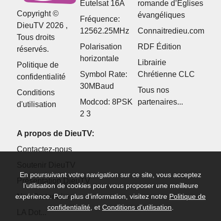
Eutelsat 16A
romande d’Églises
Copyright ©
évangéliques
Fréquence:
DieuTV 2026 ,
12562.25MHz
Connaitredieu.com
Tous droits
Polarisation
RDF Édition
réservés.
horizontale
Librairie
Politique de
Symbol Rate:
Chrétienne CLC
confidentialité
30MBaud
Tous nos
Conditions
Modcod: 8PSK
partenaires...
d'utilisation
2 3
A propos de DieuTV:
Contactez-nous
Soutenir DieuTV
En poursuivant votre navigation sur ce site, vous acceptez
Présentation DieuTV
l’utilisation de cookies pour vous proposer une meilleure
Nos Partenaires
expérience. Pour plus d’information, visitez notre
Politique de
confidentialité
, et
Conditions d'utilisation
.
LA Dot...