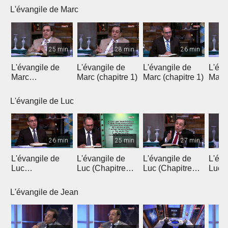
L'évangile de Marc
25 min
28 min
26 min
L'évangile de
L'évangile de
L'évangile de
L'éva
Marc
Marc (chapitre 1)
Marc (chapitre 1)
Marc 
(introduction)
L'évangile de Luc
26 min
25 min
27 min
L'évangile de
L'évangile de
L'évangile de
L'éva
Luc
Luc (Chapitre
Luc (Chapitre
Luc (
(Introduction)
1a)
1b)
L'évangile de Jean