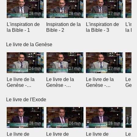
28 min
28 min
27 min
L'inspiration de
Inspiration de la
L'inspiration de
L'ins
la Bible - 1
Bible - 2
la Bible - 3
la Bib
Le livre de la Genèse
26 min
27 min
27 min
Le livre de la
Le livre de la
Le livre de la
Le li
Genèse -
Genèse -
Genèse -
Genè
Introduction 1
Introduction 2
Introduction 3
Intro
Le livre de l'Exode
28 min
26 min
28 min
Le livre de
Le livre de
Le livre de
Le li