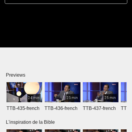
Previews
24 min
23 min
25 min
TTB-435-french
TTB-436-french
TTB-437-french
TTB-
L'inspiration de la Bible