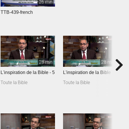
26 min
TTB-439-french
28 min
28 min
L'inspiration de la Bible - 5
L'inspiration de la Bible - 6
I
Toute la Bible
Toute la Bible
T