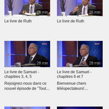
28 min
26 min
Le livre de Ruth
Le livre de Ruth
28 min
28 min
Le livre de Samuel -
Le livre de Samuel -
chapitres 3, 4, 5
chapitres 6 et 7
Rejoignez-nous dans ce
Bienvenue chers
nouvel épisode de "Toute
téléspectateurs!
la Bible" où nous
Rejoignez-nous pour un
explorons le...
nouvel épisode de "To...