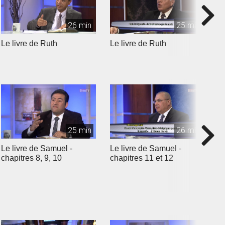
26 min
25 min
Le livre de Ruth
Le livre de Ruth
L
25 min
26 min
Le livre de Samuel -
Le livre de Samuel -
L
chapitres 8, 9, 10
chapitres 11 et 12
c