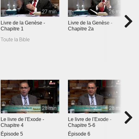
27 min
26 min
Livre de la Genèse -
Livre de la Genèse -
L
Chapitre 1
Chapitre 2a
c
Toute la Bible
T
28 min
28 min
Le livre de l'Exode -
Le livre de l'Exode -
L
Chapitre 4
Chapitre 5-6
C
Épisode 5
Épisode 6