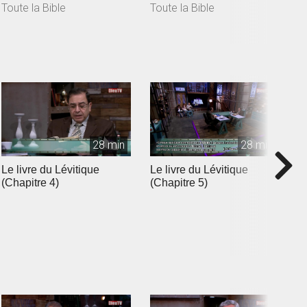
Toute la Bible
Toute la Bible
T
28 min
28 min
Le livre du Lévitique
Le livre du Lévitique
L
(Chapitre 4)
(Chapitre 5)
(