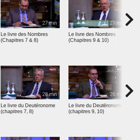
27 min
27 min
Le livre des Nombres
Le livre des Nombres
L
(Chapitres 7 & 8)
(Chapitres 9 & 10)
(
28 min
26 min
Le livre du Deutéronome
Le livre du Deutéronome
L
(chapitres 7, 8)
(chapitres 9, 10)
(