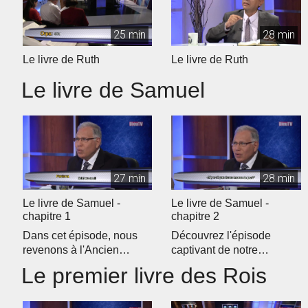
25 min
28 min
Le livre de Ruth
Le livre de Ruth
Le livre de Samuel
27 min
28 min
Le livre de Samuel -
Le livre de Samuel -
chapitre 1
chapitre 2
Dans cet épisode, nous
Découvrez l'épisode
revenons à l'Ancien
captivant de notre
Testament pour débuter
programme d'étude
Le premier livre des Rois
notre étud...
biblique quotidien �...