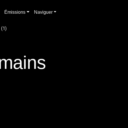
Émissions
Naviguer
 (1)
omains