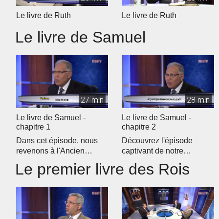
Le livre de Ruth
Le livre de Ruth
Le livre de Samuel
27 min
28 min
Le livre de Samuel -
Le livre de Samuel -
chapitre 1
chapitre 2
Dans cet épisode, nous
Découvrez l'épisode
revenons à l'Ancien
captivant de notre
Testament pour débuter
programme d'étude
Le premier livre des Rois
notre étud...
biblique quotidien �...