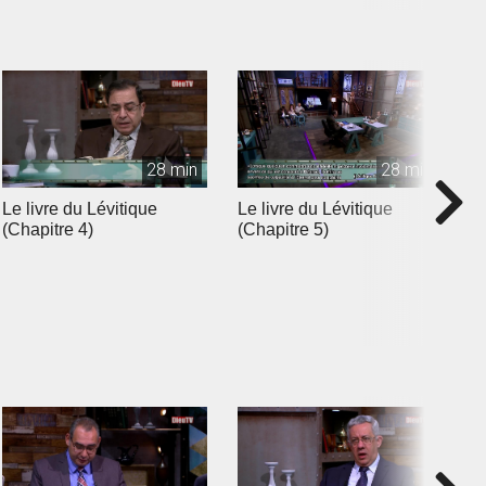
28 min
28 min
Le livre du Lévitique
Le livre du Lévitique
L
(Chapitre 4)
(Chapitre 5)
(