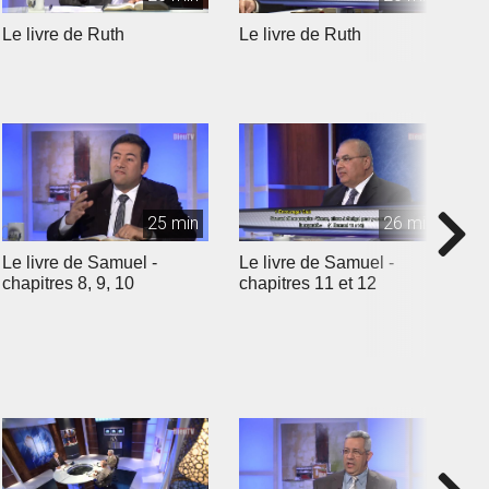
Le livre de Ruth
Le livre de Ruth
L
25 min
26 min
Le livre de Samuel -
Le livre de Samuel -
L
chapitres 8, 9, 10
chapitres 11 et 12
c