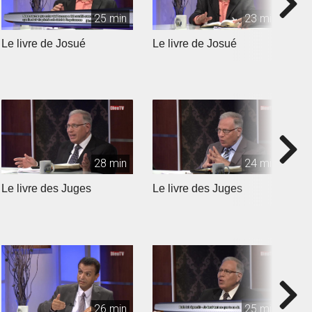
25 min
23 min
Le livre de Josué
Le livre de Josué
L
28 min
24 min
Le livre des Juges
Le livre des Juges
L
26 min
25 min