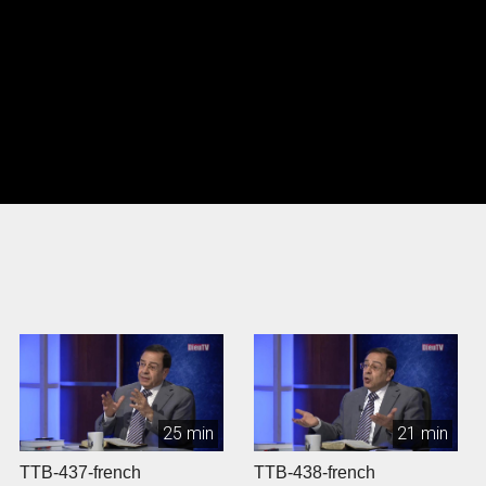
25 min
21 min
TTB-437-french
TTB-438-french