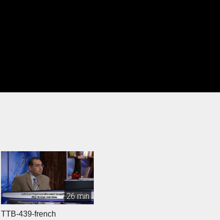
26 min
TTB-439-french