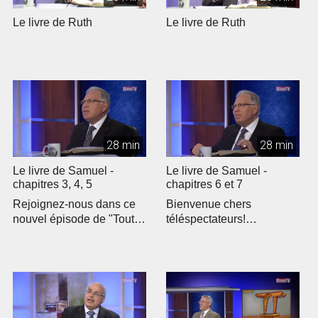
Le livre de Ruth
Le livre de Ruth
28 min
28 min
Le livre de Samuel -
Le livre de Samuel -
chapitres 3, 4, 5
chapitres 6 et 7
Rejoignez-nous dans ce
Bienvenue chers
nouvel épisode de "Toute
téléspectateurs!
la Bible" où nous
Rejoignez-nous pour un
explorons le...
nouvel épisode de "To...