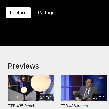
Lecture
Partager
Previews
24 min
23 min
TTB-435-french
TTB-436-french