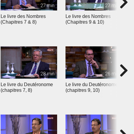
27 min
27 min
Le livre des Nombres
Le livre des Nombres
L
(Chapitres 7 & 8)
(Chapitres 9 & 10)
(
28 min
26 min
Le livre du Deutéronome
Le livre du Deutéronome
L
(chapitres 7, 8)
(chapitres 9, 10)
(