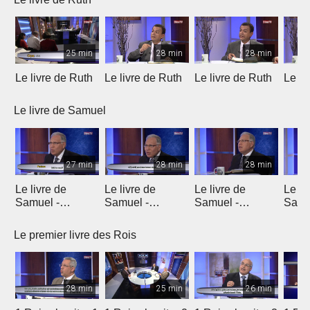
25 min
28 min
28 min
Le livre de Ruth
Le livre de Ruth
Le livre de Ruth
Le li
Le livre de Samuel
27 min
28 min
28 min
Le livre de
Le livre de
Le livre de
Le li
Samuel -
Samuel -
Samuel -
Samu
chapitre 1
chapitre 2
chapitres 3, 4, 5
chapi
Le premier livre des Rois
28 min
25 min
26 min