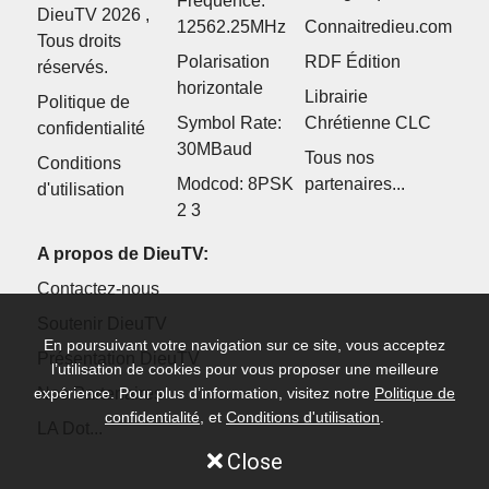
Fréquence:
DieuTV 2026 ,
12562.25MHz
Connaitredieu.com
Tous droits
Polarisation
RDF Édition
réservés.
horizontale
Librairie
Politique de
Symbol Rate:
Chrétienne CLC
confidentialité
30MBaud
Tous nos
Conditions
Modcod: 8PSK
partenaires...
d'utilisation
2 3
A propos de DieuTV:
Contactez-nous
Soutenir DieuTV
En poursuivant votre navigation sur ce site, vous acceptez
Présentation DieuTV
l’utilisation de cookies pour vous proposer une meilleure
Nos Partenaires
expérience. Pour plus d’information, visitez notre
Politique de
confidentialité
, et
Conditions d'utilisation
.
LA Dot...