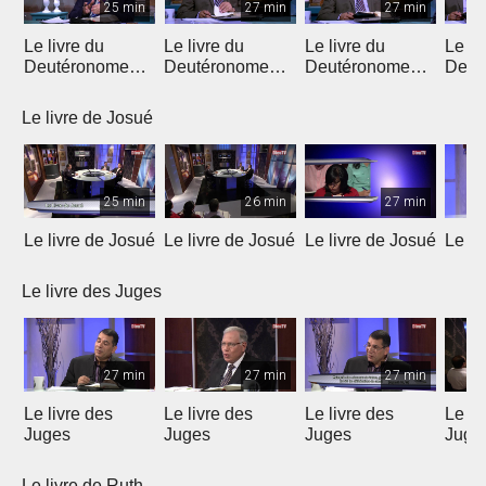
25 min
27 min
27 min
Le livre du
Le livre du
Le livre du
Le li
Deutéronome
Deutéronome
Deutéronome
Deut
(Introduction)
(chapitres 1, 2)
(chapitres 3, 4)
(chap
Le livre de Josué
25 min
26 min
27 min
Le livre de Josué
Le livre de Josué
Le livre de Josué
Le li
Le livre des Juges
27 min
27 min
27 min
Le livre des
Le livre des
Le livre des
Le li
Juges
Juges
Juges
Juge
Le livre de Ruth