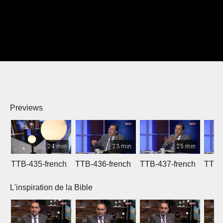
Previews
24 min
23 min
25 min
TTB-435-french
TTB-436-french
TTB-437-french
TTB-
L'inspiration de la Bible