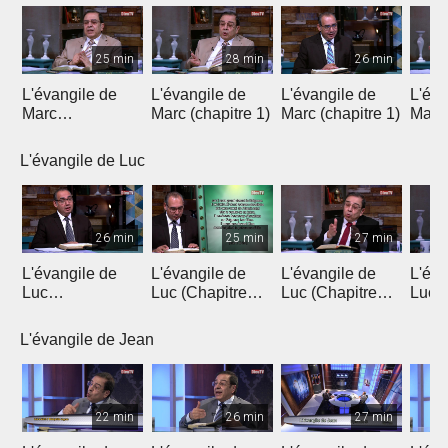
25 min
28 min
26 min
L'évangile de
L'évangile de
L'évangile de
L'éva
Marc
Marc (chapitre 1)
Marc (chapitre 1)
Marc 
(introduction)
L'évangile de Luc
26 min
25 min
27 min
L'évangile de
L'évangile de
L'évangile de
L'éva
Luc
Luc (Chapitre
Luc (Chapitre
Luc (
(Introduction)
1a)
1b)
L'évangile de Jean
22 min
26 min
27 min