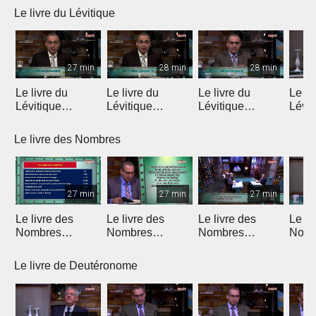
Le livre du Lévitique
27 min
28 min
28 min
Le livre du
Le livre du
Le livre du
Le li
Lévitique
Lévitique
Lévitique
Lévit
(Introduction)
(Chapitre 1)
(Chapitre 2)
(Chap
Le livre des Nombres
27 min
27 min
27 min
Le livre des
Le livre des
Le livre des
Le li
Nombres
Nombres
Nombres
Nomb
(Introduction)
(Chapitres 1 & 2)
(Chapitres 3 & 4)
(Chap
Le livre de Deutéronome