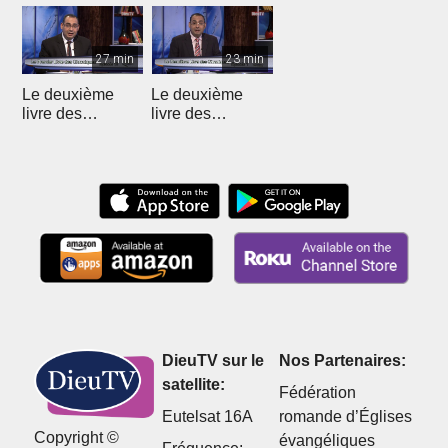
27 min
23 min
Le deuxième
Le deuxième
livre des
livre des
Chroniques - 12
Chroniques
DieuTV sur le
Nos Partenaires:
satellite:
Fédération
Eutelsat 16A
romande d’Églises
Copyright ©
évangéliques