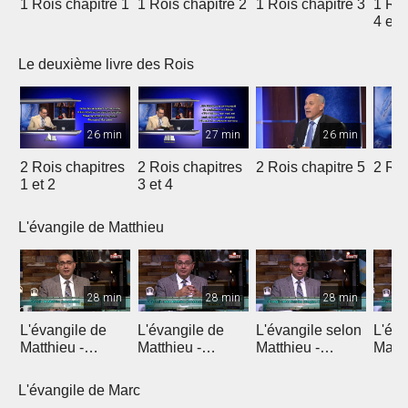
1 Rois chapitre 1
1 Rois chapitre 2
1 Rois chapitre 3
1 Roi
4 et 
Le deuxième livre des Rois
26 min
27 min
26 min
2 Rois chapitres
2 Rois chapitres
2 Rois chapitre 5
2 Roi
1 et 2
3 et 4
L'évangile de Matthieu
28 min
28 min
28 min
L'évangile de
L'évangile de
L'évangile selon
L'éva
Matthieu -
Matthieu -
Matthieu -
Matth
Introduction 1
Introduction 2
Chapitre 1
Chapi
L'évangile de Marc