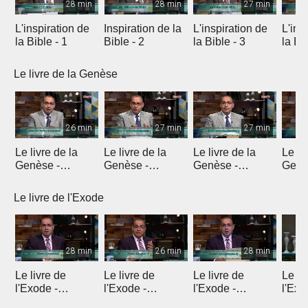
28 min
28 min
27 min
L'inspiration de
Inspiration de la
L'inspiration de
L'ins
la Bible - 1
Bible - 2
la Bible - 3
la Bib
Le livre de la Genèse
26 min
27 min
27 min
Le livre de la
Le livre de la
Le livre de la
Le li
Genèse -
Genèse -
Genèse -
Genè
Introduction 1
Introduction 2
Introduction 3
Intro
Le livre de l'Exode
28 min
26 min
28 min
Le livre de
Le livre de
Le livre de
Le li
l'Exode -
l'Exode -
l'Exode -
l'Exo
Introduction
Chapitre 1
Chapitre 2
chapi