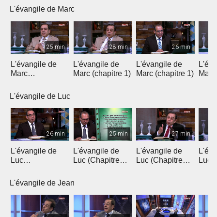
L'évangile de Marc
25 min
28 min
26 min
L'évangile de
L'évangile de
L'évangile de
L'éva
Marc
Marc (chapitre 1)
Marc (chapitre 1)
Marc 
(introduction)
L'évangile de Luc
26 min
25 min
27 min
L'évangile de
L'évangile de
L'évangile de
L'éva
Luc
Luc (Chapitre
Luc (Chapitre
Luc (
(Introduction)
1a)
1b)
L'évangile de Jean