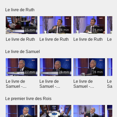
Le livre de Ruth
25 min
28 min
28 min
Le livre de Ruth
Le livre de Ruth
Le livre de Ruth
Le li
Le livre de Samuel
27 min
28 min
28 min
Le livre de
Le livre de
Le livre de
Le li
Samuel -
Samuel -
Samuel -
Samu
chapitre 1
chapitre 2
chapitres 3, 4, 5
chapi
Le premier livre des Rois