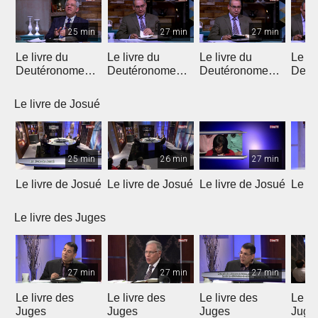
25 min
27 min
27 min
Le livre du
Le livre du
Le livre du
Le li
Deutéronome
Deutéronome
Deutéronome
Deut
(Introduction)
(chapitres 1, 2)
(chapitres 3, 4)
(chap
Le livre de Josué
25 min
26 min
27 min
Le livre de Josué
Le livre de Josué
Le livre de Josué
Le li
Le livre des Juges
27 min
27 min
27 min
Le livre des
Le livre des
Le livre des
Le li
Juges
Juges
Juges
Juge