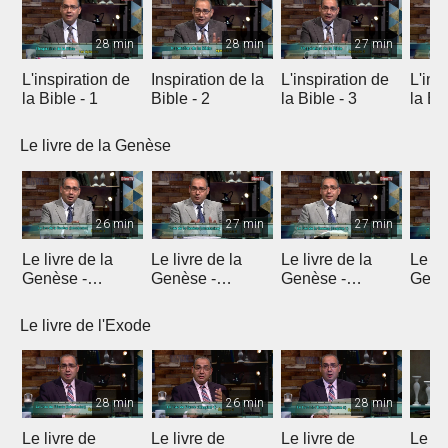
28 min
28 min
27 min
L'inspiration de
Inspiration de la
L'inspiration de
L'ins
la Bible - 1
Bible - 2
la Bible - 3
la Bib
Le livre de la Genèse
26 min
27 min
27 min
Le livre de la
Le livre de la
Le livre de la
Le li
Genèse -
Genèse -
Genèse -
Genè
Introduction 1
Introduction 2
Introduction 3
Intro
Le livre de l'Exode
28 min
26 min
28 min
Le livre de
Le livre de
Le livre de
Le li