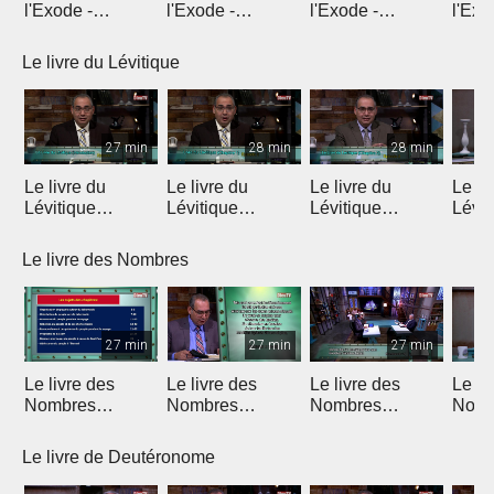
l'Exode -
l'Exode -
l'Exode -
l'Exo
Introduction
Chapitre 1
Chapitre 2
chapi
Le livre du Lévitique
27 min
28 min
28 min
Le livre du
Le livre du
Le livre du
Le li
Lévitique
Lévitique
Lévitique
Lévit
(Introduction)
(Chapitre 1)
(Chapitre 2)
(Chap
Le livre des Nombres
27 min
27 min
27 min
Le livre des
Le livre des
Le livre des
Le li
Nombres
Nombres
Nombres
Nomb
(Introduction)
(Chapitres 1 & 2)
(Chapitres 3 & 4)
(Chap
Le livre de Deutéronome