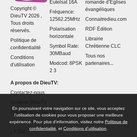
Eutelsat 16A
romande d’Églises
Copyright ©
évangéliques
Fréquence:
DieuTV 2026 ,
12562.25MHz
Connaitredieu.com
Tous droits
Polarisation
RDF Édition
réservés.
horizontale
Librairie
Politique de
Symbol Rate:
Chrétienne CLC
confidentialité
30MBaud
Tous nos
Conditions
Modcod: 8PSK
partenaires...
d'utilisation
2 3
A propos de DieuTV:
Contactez-nous
Soutenir DieuTV
En poursuivant votre navigation sur ce site, vous acceptez
Présentation DieuTV
l’utilisation de cookies pour vous proposer une meilleure
Nos Partenaires
expérience. Pour plus d’information, visitez notre
Politique de
confidentialité
, et
Conditions d'utilisation
.
LA Dot...