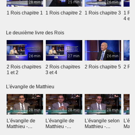
28 min
25 min
26 min
1 Rois chapitre 1
1 Rois chapitre 2
1 Rois chapitre 3
1 Roi
4 et 
Le deuxième livre des Rois
26 min
27 min
26 min
2 Rois chapitres
2 Rois chapitres
2 Rois chapitre 5
2 Roi
1 et 2
3 et 4
L'évangile de Matthieu
28 min
28 min
28 min
L'évangile de
L'évangile de
L'évangile selon
L'éva
Matthieu -
Matthieu -
Matthieu -
Matth
Introduction 1
Introduction 2
Chapitre 1
Chapi