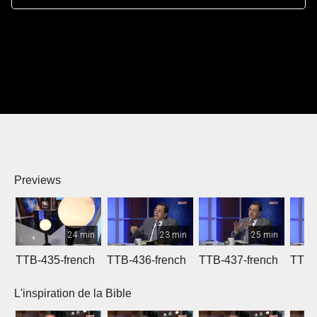
Previews
24 min
23 min
25 min
TTB-435-french
TTB-436-french
TTB-437-french
TTB-
L'inspiration de la Bible