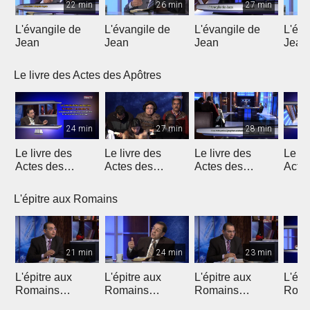
22 min
26 min
27 min
L'évangile de
L'évangile de
L'évangile de
L'éva
Jean
Jean
Jean
Jean
Le livre des Actes des Apôtres
24 min
27 min
28 min
Le livre des
Le livre des
Le livre des
Le li
Actes des
Actes des
Actes des
Acte
Apôtres
Apôtres
Apôtres
Apôt
L'épitre aux Romains
21 min
24 min
23 min
L'épitre aux
L'épitre aux
L'épitre aux
L'épi
Romains
Romains
Romains
Roma
(Introduction)
chapitre 1 (1)
chapitre 1 (2)
chapi