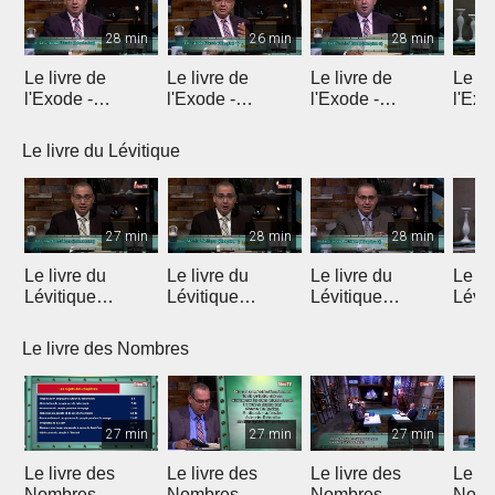
28 min
26 min
28 min
Le livre de
Le livre de
Le livre de
Le li
l'Exode -
l'Exode -
l'Exode -
l'Exo
Introduction
Chapitre 1
Chapitre 2
chapi
Le livre du Lévitique
27 min
28 min
28 min
Le livre du
Le livre du
Le livre du
Le li
Lévitique
Lévitique
Lévitique
Lévit
(Introduction)
(Chapitre 1)
(Chapitre 2)
(Chap
Le livre des Nombres
27 min
27 min
27 min
Le livre des
Le livre des
Le livre des
Le li
Nombres
Nombres
Nombres
Nomb