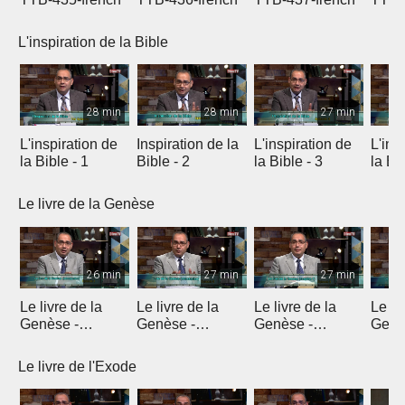
L'inspiration de la Bible
28 min
28 min
27 min
L'inspiration de
Inspiration de la
L'inspiration de
L'ins
la Bible - 1
Bible - 2
la Bible - 3
la Bib
Le livre de la Genèse
26 min
27 min
27 min
Le livre de la
Le livre de la
Le livre de la
Le li
Genèse -
Genèse -
Genèse -
Genè
Introduction 1
Introduction 2
Introduction 3
Intro
Le livre de l'Exode