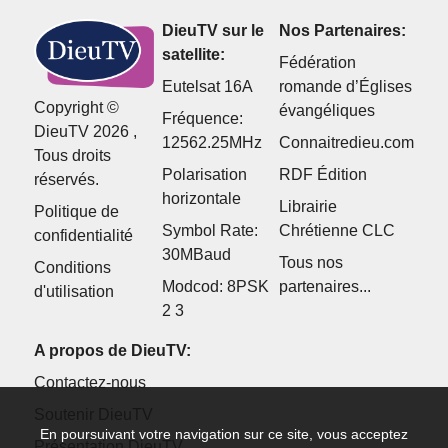
DieuTV sur le
Nos Partenaires:
satellite:
Fédération
Eutelsat 16A
romande d’Églises
Copyright ©
évangéliques
Fréquence:
DieuTV 2026 ,
12562.25MHz
Connaitredieu.com
Tous droits
Polarisation
RDF Édition
réservés.
horizontale
Librairie
Politique de
Symbol Rate:
Chrétienne CLC
confidentialité
30MBaud
Tous nos
Conditions
Modcod: 8PSK
partenaires...
d'utilisation
2 3
A propos de DieuTV:
Contactez-nous
Soutenir DieuTV
En poursuivant votre navigation sur ce site, vous acceptez
Présentation DieuTV