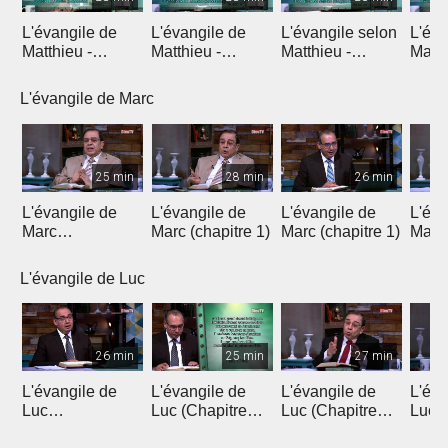
L'évangile de
L'évangile de
L'évangile selon
L'éva
Matthieu -
Matthieu -
Matthieu -
Matth
Introduction 1
Introduction 2
Chapitre 1
Chapi
L'évangile de Marc
25 min
28 min
26 min
L'évangile de
L'évangile de
L'évangile de
L'éva
Marc
Marc (chapitre 1)
Marc (chapitre 1)
Marc 
(introduction)
L'évangile de Luc
26 min
25 min
27 min
L'évangile de
L'évangile de
L'évangile de
L'éva
Luc
Luc (Chapitre
Luc (Chapitre
Luc (
(Introduction)
1a)
1b)