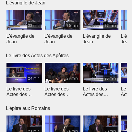
L'évangile de Jean
22 min
26 min
27 min
L'évangile de
L'évangile de
L'évangile de
L'éva
Jean
Jean
Jean
Jean
Le livre des Actes des Apôtres
24 min
27 min
28 min
Le livre des
Le livre des
Le livre des
Le li
Actes des
Actes des
Actes des
Acte
Apôtres
Apôtres
Apôtres
Apôt
L'épitre aux Romains
21 min
24 min
23 min