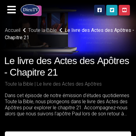
Accueil
Toute la Bible
Le livre des Actes des Apôtres -
Chapitre 21
Le livre des Actes des Apôtres
- Chapitre 21
Toute la Bible | Le livre des Actes des Apôtres
Dans cet épisode de notre émission d'études quotidiennes
Toute la Bible, nous plongeons dans le livre des Actes des
Apôtres pour explorer le chapitre 21. Accompagnez-nous
alors que nous suivons l'apôtre Paul lors de son retour à
Jérusalem à la fin de son troisième voyage missionnaire.
Malgré les avertissements et les dangers qui l'attendent,
Paul reste déterminé à accomplir la volonté de Dieu.