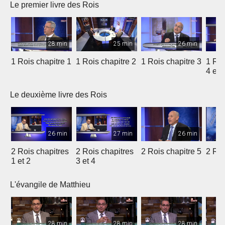
Le premier livre des Rois
28 min
25 min
26 min
1 Rois chapitre 1
1 Rois chapitre 2
1 Rois chapitre 3
1 Roi
4 et 
Le deuxième livre des Rois
26 min
27 min
26 min
2 Rois chapitres
2 Rois chapitres
2 Rois chapitre 5
2 Roi
1 et 2
3 et 4
L'évangile de Matthieu
28 min
28 min
28 min