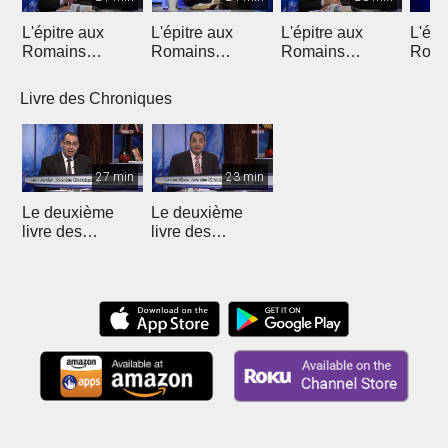
L'épitre aux
L'épitre aux
L'épitre aux
L'épi
Romains
Romains
Romains
Roma
(Introduction)
chapitre 1 (1)
chapitre 1 (2)
chapi
Livre des Chroniques
27 min
23 min
Le deuxième
Le deuxième
livre des
livre des
Chroniques - 12
Chroniques