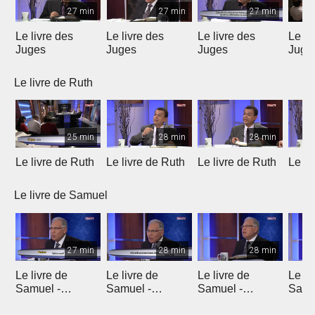
27 min
27 min
27 min
Le livre des
Le livre des
Le livre des
Le li
Juges
Juges
Juges
Juge
Le livre de Ruth
25 min
28 min
28 min
Le livre de Ruth
Le livre de Ruth
Le livre de Ruth
Le li
Le livre de Samuel
27 min
28 min
28 min
Le livre de
Le livre de
Le livre de
Le li
Samuel -
Samuel -
Samuel -
Samu
chapitre 1
chapitre 2
chapitres 3, 4, 5
chapi