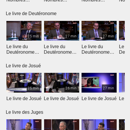
(Introduction)
(Chapitres 1 & 2)
(Chapitres 3 & 4)
(Chap
Le livre de Deutéronome
25 min
27 min
27 min
Le livre du
Le livre du
Le livre du
Le li
Deutéronome
Deutéronome
Deutéronome
Deut
(Introduction)
(chapitres 1, 2)
(chapitres 3, 4)
(chap
Le livre de Josué
25 min
26 min
27 min
Le livre de Josué
Le livre de Josué
Le livre de Josué
Le li
Le livre des Juges