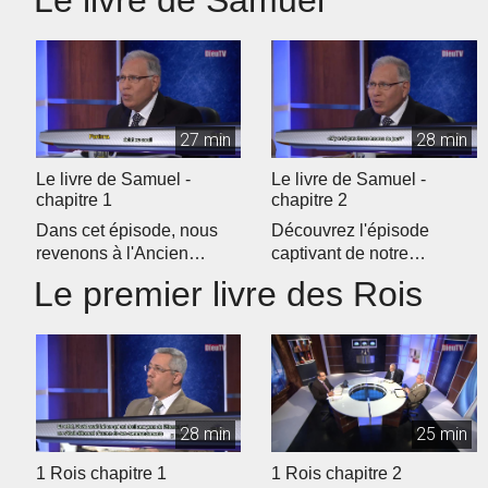
Le livre de Samuel
27 min
28 min
Le livre de Samuel -
Le livre de Samuel -
chapitre 1
chapitre 2
Dans cet épisode, nous
Découvrez l'épisode
revenons à l'Ancien
captivant de notre
Testament pour débuter
programme d'étude
Le premier livre des Rois
notre étud...
biblique quotidien �...
28 min
25 min
1 Rois chapitre 1
1 Rois chapitre 2