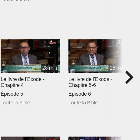
28 min
28 min
Le livre de l'Exode -
Le livre de l'Exode -
L
Chapitre 4
Chapitre 5-6
C
Épisode 5
Épisode 6
Toute la Bible
Toute la Bible
T