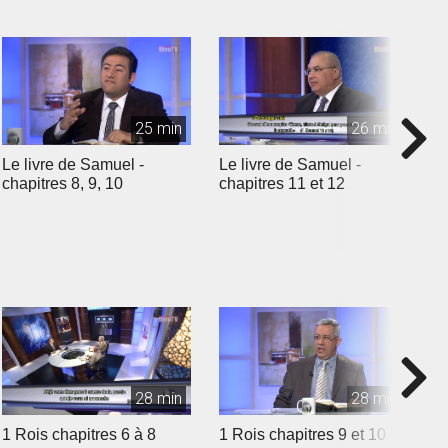
25 min
26 min
Le livre de Samuel -
Le livre de Samuel -
L
chapitres 8, 9, 10
chapitres 11 et 12
c
28 min
28 min
1 Rois chapitres 6 à 8
1 Rois chapitres 9 et 10
1