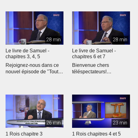
28 min
28 min
Le livre de Samuel -
Le livre de Samuel -
chapitres 3, 4, 5
chapitres 6 et 7
Rejoignez-nous dans ce
Bienvenue chers
nouvel épisode de "Toute
téléspectateurs!
la Bible" où nous
Rejoignez-nous pour un
explorons le...
nouvel épisode de "To...
26 min
23 min
1 Rois chapitre 3
1 Rois chapitres 4 et 5