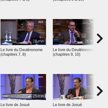
28 min
26 min
Le livre du Deutéronome
Le livre du Deutéronome
L
(chapitres 7, 8)
(chapitres 9, 10)
(
25 min
23 min
Le livre de Josué
Le livre de Josué
L