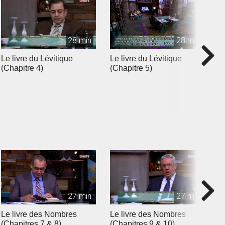
28 min
28 min
Le livre du Lévitique
Le livre du Lévitique
L
(Chapitre 4)
(Chapitre 5)
(
27 min
27 min
Le livre des Nombres
Le livre des Nombres
L
(Chapitres 7 & 8)
(Chapitres 9 & 10)
(