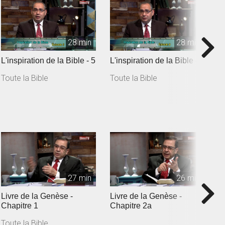
28 min
28 min
L'inspiration de la Bible - 5
L'inspiration de la Bible - 6
I
Toute la Bible
Toute la Bible
T
27 min
26 min
Livre de la Genèse -
Livre de la Genèse -
L
Chapitre 1
Chapitre 2a
c
Toute la Bible
T