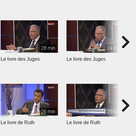
28 min
24 min
Le livre des Juges
Le livre des Juges
L
26 min
25 min
Le livre de Ruth
Le livre de Ruth
L