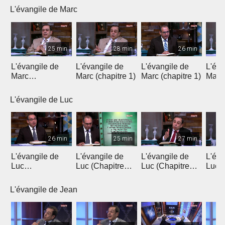
L'évangile de Marc
25 min
28 min
26 min
L'évangile de
L'évangile de
L'évangile de
L'éva
Marc
Marc (chapitre 1)
Marc (chapitre 1)
Marc 
(introduction)
L'évangile de Luc
26 min
25 min
27 min
L'évangile de
L'évangile de
L'évangile de
L'éva
Luc
Luc (Chapitre
Luc (Chapitre
Luc (
(Introduction)
1a)
1b)
L'évangile de Jean