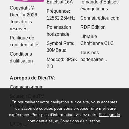
Eutelsat 16A
romande d’Églises
Copyright ©
évangéliques
Fréquence:
DieuTV 2026 ,
12562.25MHz
Connaitredieu.com
Tous droits
Polarisation
RDF Édition
réservés.
horizontale
Librairie
Politique de
Symbol Rate:
Chrétienne CLC
confidentialité
30MBaud
Tous nos
Conditions
Modcod: 8PSK
partenaires...
d'utilisation
2 3
A propos de DieuTV:
Contactez-nous
Soutenir DieuTV
En poursuivant votre navigation sur ce site, vous acceptez
Présentation DieuTV
l’utilisation de cookies pour vous proposer une meilleure
Nos Partenaires
expérience. Pour plus d’information, visitez notre
Politique de
confidentialité
, et
Conditions d'utilisation
.
LA Dot...