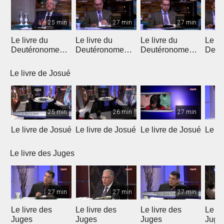
25 min
27 min
27 min
Le livre du
Le livre du
Le livre du
Le li
Deutéronome
Deutéronome
Deutéronome
Deut
(Introduction)
(chapitres 1, 2)
(chapitres 3, 4)
(chap
Le livre de Josué
25 min
26 min
27 min
Le livre de Josué
Le livre de Josué
Le livre de Josué
Le li
Le livre des Juges
27 min
27 min
27 min
Le livre des
Le livre des
Le livre des
Le li
Juges
Juges
Juges
Juge