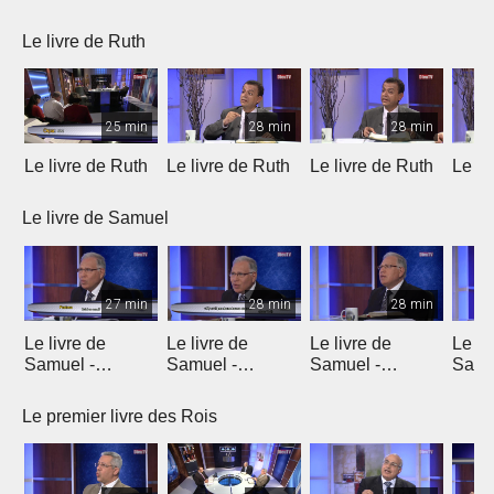
Le livre de Ruth
25 min
28 min
28 min
Le livre de Ruth
Le livre de Ruth
Le livre de Ruth
Le li
Le livre de Samuel
27 min
28 min
28 min
Le livre de
Le livre de
Le livre de
Le li
Samuel -
Samuel -
Samuel -
Samu
chapitre 1
chapitre 2
chapitres 3, 4, 5
chapi
Le premier livre des Rois