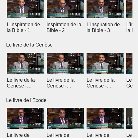
28 min
28 min
27 min
L'inspiration de
Inspiration de la
L'inspiration de
L'ins
la Bible - 1
Bible - 2
la Bible - 3
la Bib
Le livre de la Genèse
26 min
27 min
27 min
Le livre de la
Le livre de la
Le livre de la
Le li
Genèse -
Genèse -
Genèse -
Genè
Introduction 1
Introduction 2
Introduction 3
Intro
Le livre de l'Exode
28 min
26 min
28 min
Le livre de
Le livre de
Le livre de
Le li