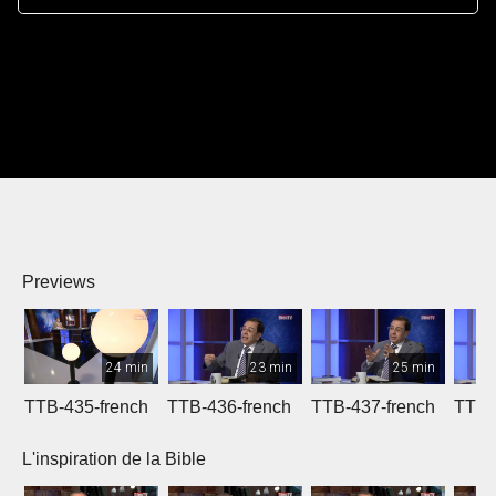
Previews
24 min
23 min
25 min
TTB-435-french
TTB-436-french
TTB-437-french
TTB-
L'inspiration de la Bible