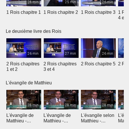
28 min
25 min
26 min
1 Rois chapitre 1
1 Rois chapitre 2
1 Rois chapitre 3
1 Roi
4 et 
Le deuxième livre des Rois
26 min
27 min
26 min
2 Rois chapitres
2 Rois chapitres
2 Rois chapitre 5
2 Roi
1 et 2
3 et 4
L'évangile de Matthieu
28 min
28 min
28 min
L'évangile de
L'évangile de
L'évangile selon
L'éva
Matthieu -
Matthieu -
Matthieu -
Matth
Introduction 1
Introduction 2
Chapitre 1
Chapi