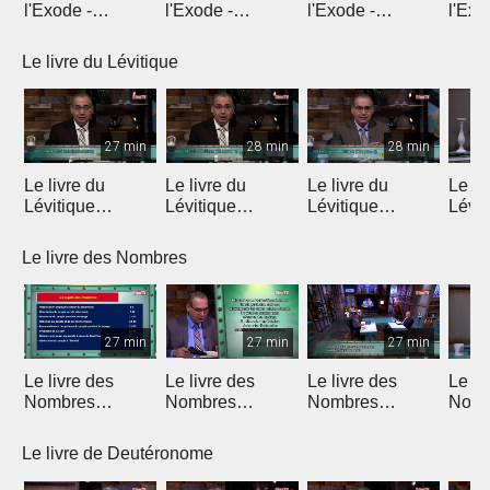
l'Exode -
l'Exode -
l'Exode -
l'Exo
Introduction
Chapitre 1
Chapitre 2
chapi
Le livre du Lévitique
27 min
28 min
28 min
Le livre du
Le livre du
Le livre du
Le li
Lévitique
Lévitique
Lévitique
Lévit
(Introduction)
(Chapitre 1)
(Chapitre 2)
(Chap
Le livre des Nombres
27 min
27 min
27 min
Le livre des
Le livre des
Le livre des
Le li
Nombres
Nombres
Nombres
Nomb
(Introduction)
(Chapitres 1 & 2)
(Chapitres 3 & 4)
(Chap
Le livre de Deutéronome