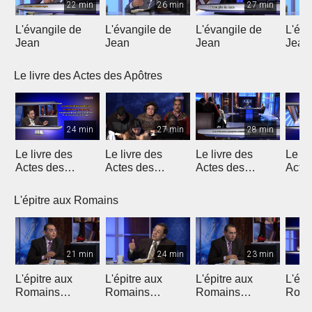
22 min
26 min
27 min
L'évangile de
L'évangile de
L'évangile de
L'éva
Jean
Jean
Jean
Jean
Le livre des Actes des Apôtres
24 min
27 min
28 min
Le livre des
Le livre des
Le livre des
Le li
Actes des
Actes des
Actes des
Acte
Apôtres
Apôtres
Apôtres
Apôt
L'épitre aux Romains
21 min
24 min
23 min
L'épitre aux
L'épitre aux
L'épitre aux
L'épi
Romains
Romains
Romains
Roma
(Introduction)
chapitre 1 (1)
chapitre 1 (2)
chapi