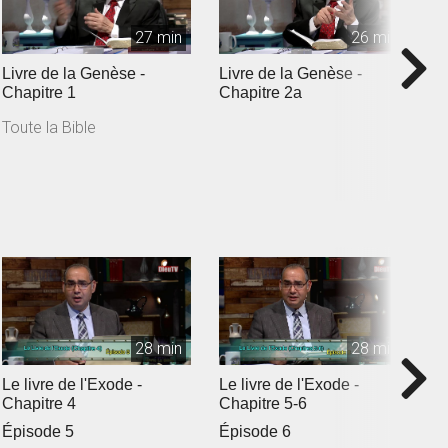
27 min
26 min
Livre de la Genèse -
Livre de la Genèse -
L
Chapitre 1
Chapitre 2a
c
Toute la Bible
T
28 min
28 min
Le livre de l'Exode -
Le livre de l'Exode -
L
Chapitre 4
Chapitre 5-6
C
Épisode 5
Épisode 6