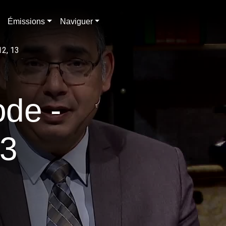
Émissions
Naviguer
12, 13
ode -
13