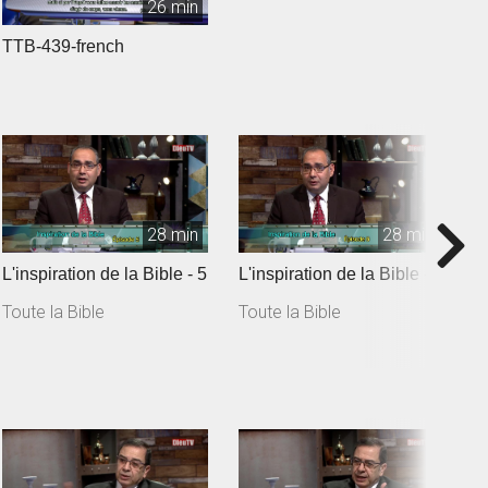
26 min
TTB-439-french
28 min
28 min
L'inspiration de la Bible - 5
L'inspiration de la Bible - 6
I
Toute la Bible
Toute la Bible
T