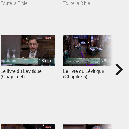
Toute la Bible
Toute la Bible
T
28 min
28 min
Le livre du Lévitique
Le livre du Lévitique
L
(Chapitre 4)
(Chapitre 5)
(