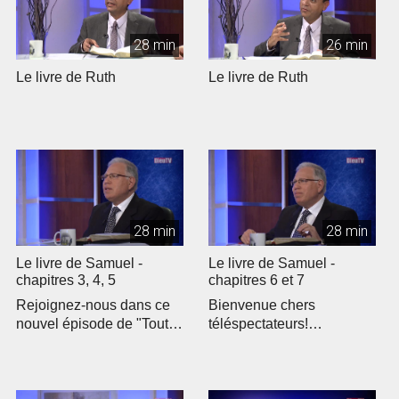
28 min
26 min
Le livre de Ruth
Le livre de Ruth
28 min
28 min
Le livre de Samuel -
Le livre de Samuel -
chapitres 3, 4, 5
chapitres 6 et 7
Rejoignez-nous dans ce
Bienvenue chers
nouvel épisode de "Toute
téléspectateurs!
la Bible" où nous
Rejoignez-nous pour un
explorons le...
nouvel épisode de "To...