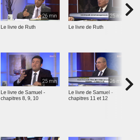
26 min
25 min
Le livre de Ruth
Le livre de Ruth
L
25 min
26 min
Le livre de Samuel -
Le livre de Samuel -
L
chapitres 8, 9, 10
chapitres 11 et 12
c