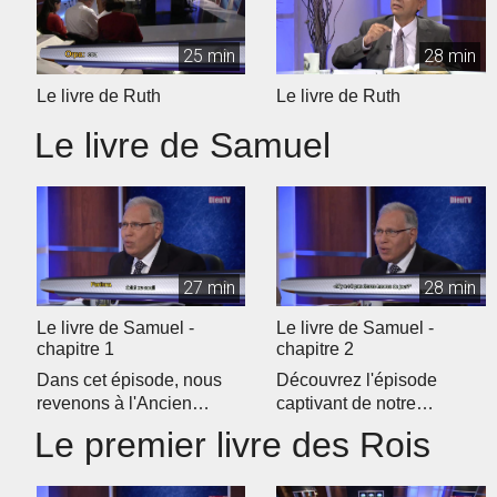
25 min
28 min
Le livre de Ruth
Le livre de Ruth
Le livre de Samuel
27 min
28 min
Le livre de Samuel -
Le livre de Samuel -
chapitre 1
chapitre 2
Dans cet épisode, nous
Découvrez l'épisode
revenons à l'Ancien
captivant de notre
Testament pour débuter
programme d'étude
Le premier livre des Rois
notre étud...
biblique quotidien �...