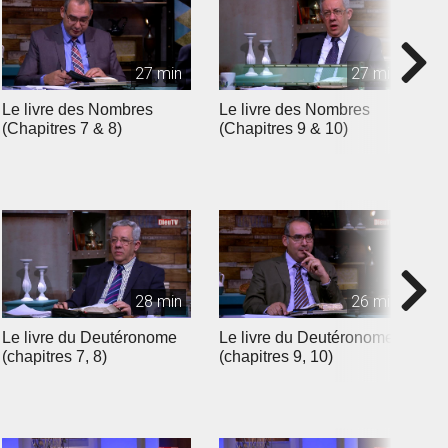
27 min
27 min
Le livre des Nombres
Le livre des Nombres
L
(Chapitres 7 & 8)
(Chapitres 9 & 10)
(
28 min
26 min
Le livre du Deutéronome
Le livre du Deutéronome
L
(chapitres 7, 8)
(chapitres 9, 10)
(