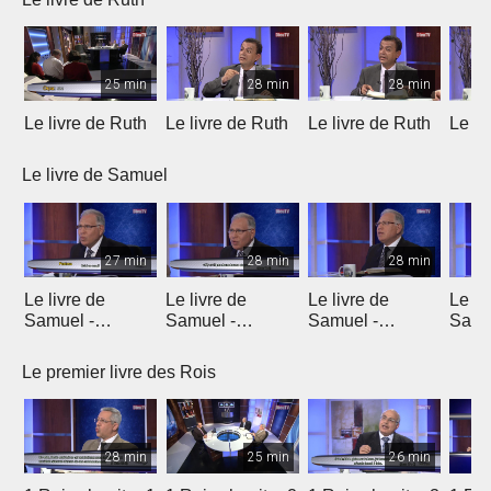
25 min
28 min
28 min
Le livre de Ruth
Le livre de Ruth
Le livre de Ruth
Le li
Le livre de Samuel
27 min
28 min
28 min
Le livre de
Le livre de
Le livre de
Le li
Samuel -
Samuel -
Samuel -
Samu
chapitre 1
chapitre 2
chapitres 3, 4, 5
chapi
Le premier livre des Rois
28 min
25 min
26 min