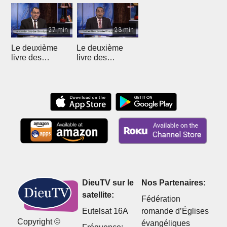
27 min
23 min
Le deuxième
Le deuxième
livre des
livre des
Chroniques - 12
Chroniques
DieuTV sur le
Nos Partenaires:
satellite:
Fédération
Eutelsat 16A
romande d’Églises
Copyright ©
évangéliques