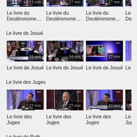
25 min
27 min
27 min
Le livre du
Le livre du
Le livre du
Le li
Deutéronome
Deutéronome
Deutéronome
Deut
(Introduction)
(chapitres 1, 2)
(chapitres 3, 4)
(chap
Le livre de Josué
25 min
26 min
27 min
Le livre de Josué
Le livre de Josué
Le livre de Josué
Le li
Le livre des Juges
27 min
27 min
27 min
Le livre des
Le livre des
Le livre des
Le li
Juges
Juges
Juges
Juge
Le livre de Ruth