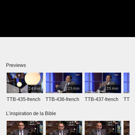
Previews
24 min
23 min
25 min
TTB-435-french
TTB-436-french
TTB-437-french
TTB-
L'inspiration de la Bible