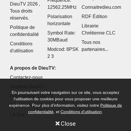
Fréquence:
DieuTV 2026 ,
12562.25MHz
Connaitredieu.com
Tous droits
Polarisation
RDF Édition
réservés.
horizontale
Librairie
Politique de
Symbol Rate:
Chrétienne CLC
confidentialité
30MBaud
Tous nos
Conditions
Modcod: 8PSK
partenaires...
d'utilisation
2 3
A propos de DieuTV:
Contactez-nous
Soutenir DieuTV
En poursuivant votre navigation sur ce site, vous acceptez
Présentation DieuTV
l’utilisation de cookies pour vous proposer une meilleure
Nos Partenaires
expérience. Pour plus d’information, visitez notre
Politique de
confidentialité
, et
Conditions d'utilisation
.
LA Dot...