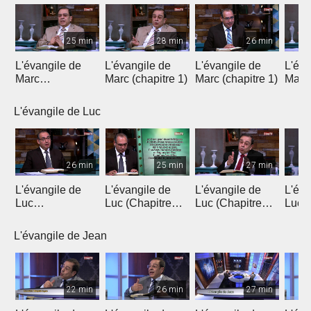
25 min
28 min
26 min
L'évangile de
L'évangile de
L'évangile de
L'éva
Marc
Marc (chapitre 1)
Marc (chapitre 1)
Marc 
(introduction)
L'évangile de Luc
26 min
25 min
27 min
L'évangile de
L'évangile de
L'évangile de
L'éva
Luc
Luc (Chapitre
Luc (Chapitre
Luc (
(Introduction)
1a)
1b)
L'évangile de Jean
22 min
26 min
27 min