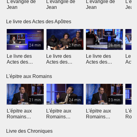
L'évangile de
L'évangile de
L'évangile de
L'éva
Jean
Jean
Jean
Jean
Le livre des Actes des Apôtres
24 min
27 min
28 min
Le livre des
Le livre des
Le livre des
Le li
Actes des
Actes des
Actes des
Acte
Apôtres
Apôtres
Apôtres
Apôt
L'épitre aux Romains
21 min
24 min
23 min
L'épitre aux
L'épitre aux
L'épitre aux
L'épi
Romains
Romains
Romains
Roma
(Introduction)
chapitre 1 (1)
chapitre 1 (2)
chapi
Livre des Chroniques