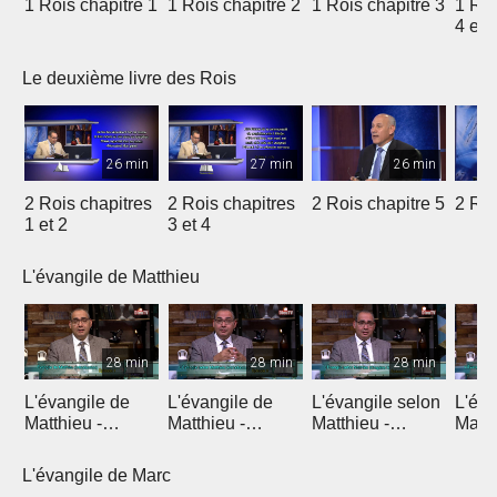
1 Rois chapitre 1
1 Rois chapitre 2
1 Rois chapitre 3
1 Roi
4 et 
Le deuxième livre des Rois
26 min
27 min
26 min
2 Rois chapitres
2 Rois chapitres
2 Rois chapitre 5
2 Roi
1 et 2
3 et 4
L'évangile de Matthieu
28 min
28 min
28 min
L'évangile de
L'évangile de
L'évangile selon
L'éva
Matthieu -
Matthieu -
Matthieu -
Matth
Introduction 1
Introduction 2
Chapitre 1
Chapi
L'évangile de Marc