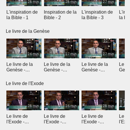
28 min
28 min
27 min
L'inspiration de
Inspiration de la
L'inspiration de
L'ins
la Bible - 1
Bible - 2
la Bible - 3
la Bib
Le livre de la Genèse
26 min
27 min
27 min
Le livre de la
Le livre de la
Le livre de la
Le li
Genèse -
Genèse -
Genèse -
Genè
Introduction 1
Introduction 2
Introduction 3
Intro
Le livre de l'Exode
28 min
26 min
28 min
Le livre de
Le livre de
Le livre de
Le li
l'Exode -
l'Exode -
l'Exode -
l'Exo
Introduction
Chapitre 1
Chapitre 2
chapi