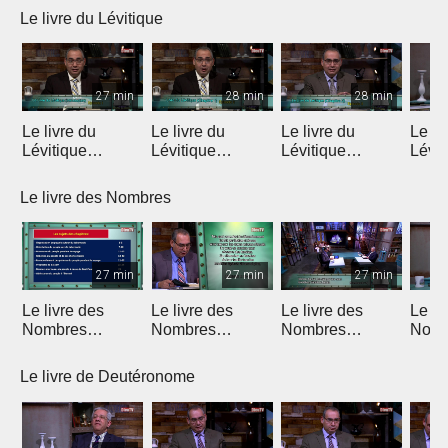
Le livre du Lévitique
27 min
28 min
28 min
Le livre du
Le livre du
Le livre du
Le li
Lévitique
Lévitique
Lévitique
Lévit
(Introduction)
(Chapitre 1)
(Chapitre 2)
(Chap
Le livre des Nombres
27 min
27 min
27 min
Le livre des
Le livre des
Le livre des
Le li
Nombres
Nombres
Nombres
Nomb
(Introduction)
(Chapitres 1 & 2)
(Chapitres 3 & 4)
(Chap
Le livre de Deutéronome