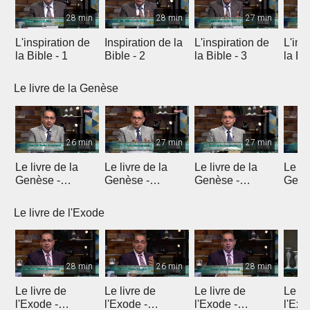
28 min
28 min
27 min
L'inspiration de
Inspiration de la
L'inspiration de
L'ins
la Bible - 1
Bible - 2
la Bible - 3
la Bib
Le livre de la Genèse
26 min
27 min
27 min
Le livre de la
Le livre de la
Le livre de la
Le li
Genèse -
Genèse -
Genèse -
Genè
Introduction 1
Introduction 2
Introduction 3
Intro
Le livre de l'Exode
28 min
26 min
28 min
Le livre de
Le livre de
Le livre de
Le li
l'Exode -
l'Exode -
l'Exode -
l'Exo