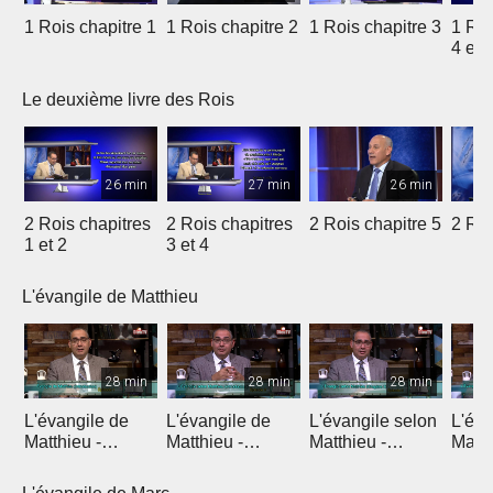
1 Rois chapitre 1
1 Rois chapitre 2
1 Rois chapitre 3
1 Roi
4 et 
Le deuxième livre des Rois
26 min
27 min
26 min
2 Rois chapitres
2 Rois chapitres
2 Rois chapitre 5
2 Roi
1 et 2
3 et 4
L'évangile de Matthieu
28 min
28 min
28 min
L'évangile de
L'évangile de
L'évangile selon
L'éva
Matthieu -
Matthieu -
Matthieu -
Matth
Introduction 1
Introduction 2
Chapitre 1
Chapi