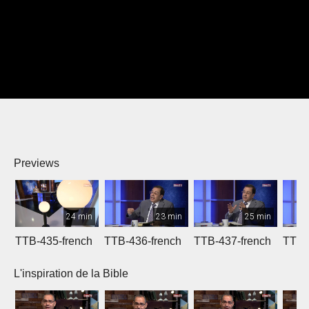
Previews
24 min
23 min
25 min
TTB-435-french
TTB-436-french
TTB-437-french
TTB-
L'inspiration de la Bible