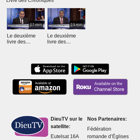
Livre des Chroniques
27 min
23 min
Le deuxième
Le deuxième
livre des
livre des
Chroniques - 12
Chroniques
DieuTV sur le
Nos Partenaires:
satellite:
Fédération
Eutelsat 16A
romande d’Églises