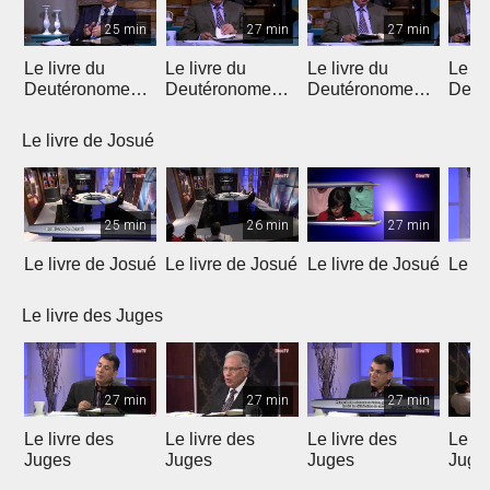
25 min
27 min
27 min
Le livre du
Le livre du
Le livre du
Le li
Deutéronome
Deutéronome
Deutéronome
Deut
(Introduction)
(chapitres 1, 2)
(chapitres 3, 4)
(chap
Le livre de Josué
25 min
26 min
27 min
Le livre de Josué
Le livre de Josué
Le livre de Josué
Le li
Le livre des Juges
27 min
27 min
27 min
Le livre des
Le livre des
Le livre des
Le li
Juges
Juges
Juges
Juge