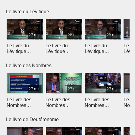
Introduction
Chapitre 1
Chapitre 2
chapi
Le livre du Lévitique
27 min
28 min
28 min
Le livre du
Le livre du
Le livre du
Le li
Lévitique
Lévitique
Lévitique
Lévit
(Introduction)
(Chapitre 1)
(Chapitre 2)
(Chap
Le livre des Nombres
27 min
27 min
27 min
Le livre des
Le livre des
Le livre des
Le li
Nombres
Nombres
Nombres
Nomb
(Introduction)
(Chapitres 1 & 2)
(Chapitres 3 & 4)
(Chap
Le livre de Deutéronome