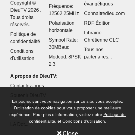
Copyright ©
évangéliques
Fréquence:
DieuTV 2026 ,
12562.25MHz
Connaitredieu.com
Tous droits
Polarisation
RDF Édition
réservés.
horizontale
Librairie
Politique de
Symbol Rate:
Chrétienne CLC
confidentialité
30MBaud
Tous nos
Conditions
Modcod: 8PSK
partenaires...
d'utilisation
2 3
A propos de DieuTV:
Contactez-nous
Soutenir DieuTV
En poursuivant votre navigation sur ce site, vous acceptez
Présentation DieuTV
l’utilisation de cookies pour vous proposer une meilleure
Nos Partenaires
expérience. Pour plus d’information, visitez notre
Politique de
confidentialité
, et
Conditions d'utilisation
.
LA Dot...