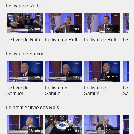
Le livre de Ruth
25 min
28 min
28 min
Le livre de Ruth
Le livre de Ruth
Le livre de Ruth
Le li
Le livre de Samuel
27 min
28 min
28 min
Le livre de
Le livre de
Le livre de
Le li
Samuel -
Samuel -
Samuel -
Samu
chapitre 1
chapitre 2
chapitres 3, 4, 5
chapi
Le premier livre des Rois
28 min
25 min
26 min