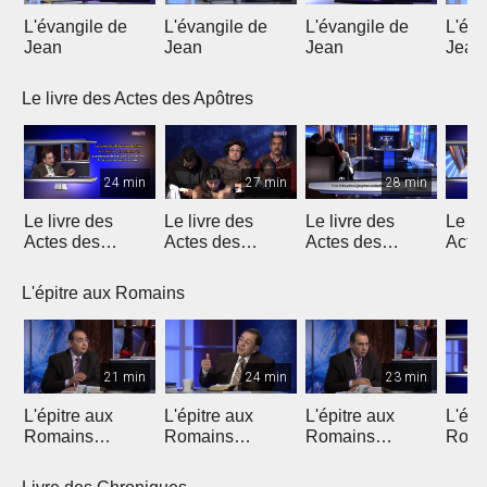
L'évangile de
L'évangile de
L'évangile de
L'éva
Jean
Jean
Jean
Jean
Le livre des Actes des Apôtres
24 min
27 min
28 min
Le livre des
Le livre des
Le livre des
Le li
Actes des
Actes des
Actes des
Acte
Apôtres
Apôtres
Apôtres
Apôt
L'épitre aux Romains
21 min
24 min
23 min
L'épitre aux
L'épitre aux
L'épitre aux
L'épi
Romains
Romains
Romains
Roma
(Introduction)
chapitre 1 (1)
chapitre 1 (2)
chapi