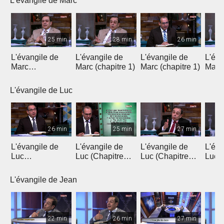
L'évangile de Marc
25 min
28 min
26 min
L'évangile de
L'évangile de
L'évangile de
L'éva
Marc
Marc (chapitre 1)
Marc (chapitre 1)
Marc 
(introduction)
L'évangile de Luc
26 min
25 min
27 min
L'évangile de
L'évangile de
L'évangile de
L'éva
Luc
Luc (Chapitre
Luc (Chapitre
Luc (
(Introduction)
1a)
1b)
L'évangile de Jean
22 min
26 min
27 min