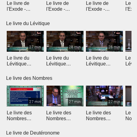
Le livre de
Le livre de
Le livre de
Le li
l'Exode -
l'Exode -
l'Exode -
l'Exo
Introduction
Chapitre 1
Chapitre 2
chapi
Le livre du Lévitique
27 min
28 min
28 min
Le livre du
Le livre du
Le livre du
Le li
Lévitique
Lévitique
Lévitique
Lévit
(Introduction)
(Chapitre 1)
(Chapitre 2)
(Chap
Le livre des Nombres
27 min
27 min
27 min
Le livre des
Le livre des
Le livre des
Le li
Nombres
Nombres
Nombres
Nomb
(Introduction)
(Chapitres 1 & 2)
(Chapitres 3 & 4)
(Chap
Le livre de Deutéronome