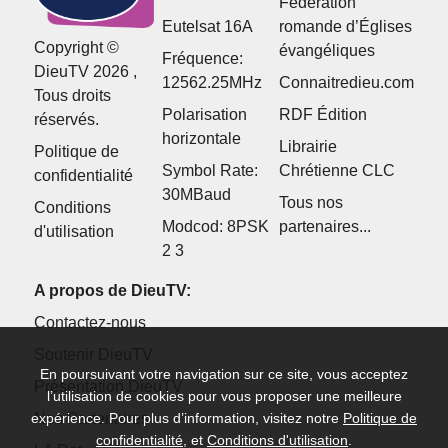
Fédération
Eutelsat 16A
romande d’Églises
Copyright ©
évangéliques
Fréquence:
DieuTV 2026 ,
12562.25MHz
Connaitredieu.com
Tous droits
Polarisation
RDF Édition
réservés.
horizontale
Librairie
Politique de
Symbol Rate:
Chrétienne CLC
confidentialité
30MBaud
Tous nos
Conditions
Modcod: 8PSK
partenaires...
d'utilisation
2 3
A propos de DieuTV:
Contactez-nous
Soutenir DieuTV
En poursuivant votre navigation sur ce site, vous acceptez
Présentation DieuTV
l’utilisation de cookies pour vous proposer une meilleure
Nos Partenaires
expérience. Pour plus d’information, visitez notre
Politique de
confidentialité
, et
Conditions d'utilisation
.