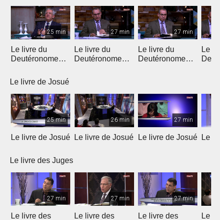
25 min
27 min
27 min
Le livre du
Le livre du
Le livre du
Le li
Deutéronome
Deutéronome
Deutéronome
Deut
(Introduction)
(chapitres 1, 2)
(chapitres 3, 4)
(chap
Le livre de Josué
25 min
26 min
27 min
Le livre de Josué
Le livre de Josué
Le livre de Josué
Le li
Le livre des Juges
27 min
27 min
27 min
Le livre des
Le livre des
Le livre des
Le li