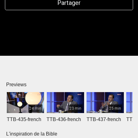
Partager
Previews
24 min
23 min
25 min
TTB-435-french
TTB-436-french
TTB-437-french
TTB-
L'inspiration de la Bible