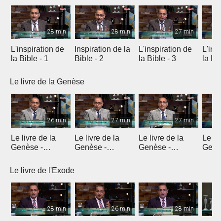
28 min
28 min
27 min
L'inspiration de
Inspiration de la
L'inspiration de
L'ins
la Bible - 1
Bible - 2
la Bible - 3
la Bib
Le livre de la Genèse
26 min
27 min
27 min
Le livre de la
Le livre de la
Le livre de la
Le li
Genèse -
Genèse -
Genèse -
Genè
Introduction 1
Introduction 2
Introduction 3
Intro
Le livre de l'Exode
28 min
26 min
28 min