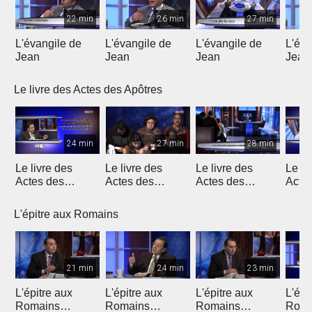
22 min
26 min
27 min
L'évangile de
L'évangile de
L'évangile de
L'éva
Jean
Jean
Jean
Jean
Le livre des Actes des Apôtres
24 min
27 min
28 min
Le livre des
Le livre des
Le livre des
Le li
Actes des
Actes des
Actes des
Acte
Apôtres
Apôtres
Apôtres
Apôt
L'épitre aux Romains
21 min
24 min
23 min
L'épitre aux
L'épitre aux
L'épitre aux
L'épi
Romains
Romains
Romains
Roma