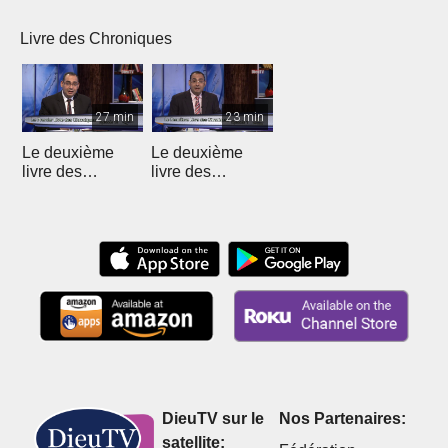
(Introduction)
chapitre 1 (1)
chapitre 1 (2)
chapi
Livre des Chroniques
27 min
23 min
Le deuxième
Le deuxième
livre des
livre des
Chroniques - 12
Chroniques
DieuTV sur le
Nos Partenaires:
satellite: