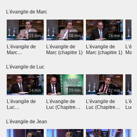
Introduction 1
Introduction 2
Chapitre 1
Chapi
L'évangile de Marc
25 min
28 min
26 min
L'évangile de
L'évangile de
L'évangile de
L'éva
Marc
Marc (chapitre 1)
Marc (chapitre 1)
Marc 
(introduction)
L'évangile de Luc
26 min
25 min
27 min
L'évangile de
L'évangile de
L'évangile de
L'éva
Luc
Luc (Chapitre
Luc (Chapitre
Luc (
(Introduction)
1a)
1b)
L'évangile de Jean