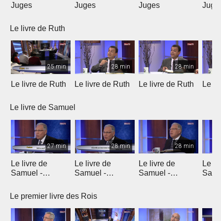
Juges
Juges
Juges
Juge
Le livre de Ruth
25 min
28 min
28 min
Le livre de Ruth
Le livre de Ruth
Le livre de Ruth
Le li
Le livre de Samuel
27 min
28 min
28 min
Le livre de
Le livre de
Le livre de
Le li
Samuel -
Samuel -
Samuel -
Samu
chapitre 1
chapitre 2
chapitres 3, 4, 5
chapi
Le premier livre des Rois