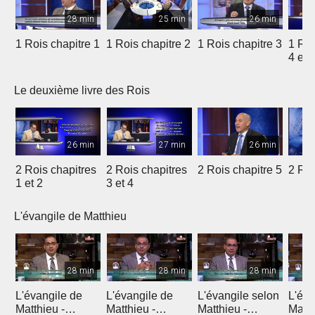
28 min
25 min
26 min
1 Rois chapitre 1
1 Rois chapitre 2
1 Rois chapitre 3
1 Roi
4 et 
Le deuxième livre des Rois
26 min
27 min
26 min
2 Rois chapitres
2 Rois chapitres
2 Rois chapitre 5
2 Roi
1 et 2
3 et 4
L'évangile de Matthieu
28 min
28 min
28 min
L'évangile de
L'évangile de
L'évangile selon
L'éva
Matthieu -
Matthieu -
Matthieu -
Matth