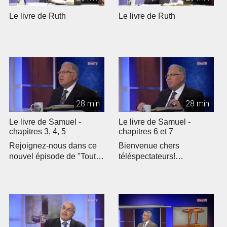
Le livre de Ruth
Le livre de Ruth
28 min
28 min
Le livre de Samuel -
Le livre de Samuel -
chapitres 3, 4, 5
chapitres 6 et 7
Rejoignez-nous dans ce
Bienvenue chers
nouvel épisode de "Toute
téléspectateurs!
la Bible" où nous
Rejoignez-nous pour un
explorons le...
nouvel épisode de "To...