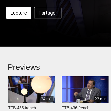
Lecture
Partager
Previews
24 min
23 min
TTB-435-french
TTB-436-french