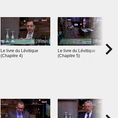
28 min
28 min
Le livre du Lévitique
Le livre du Lévitique
L
(Chapitre 4)
(Chapitre 5)
(