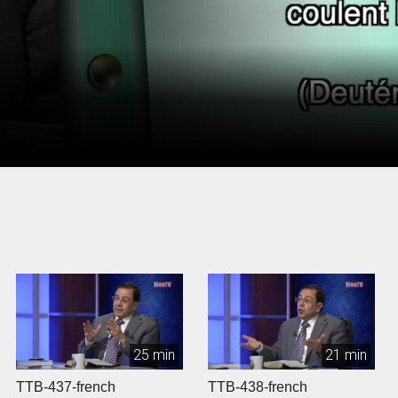
25 min
21 min
TTB-437-french
TTB-438-french