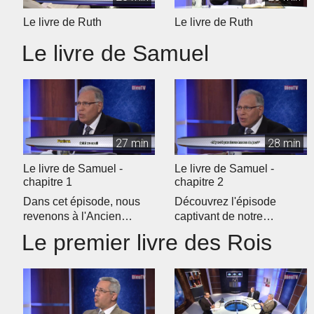
Le livre de Ruth
Le livre de Ruth
Le livre de Samuel
27 min
28 min
Le livre de Samuel -
Le livre de Samuel -
chapitre 1
chapitre 2
Dans cet épisode, nous
Découvrez l'épisode
revenons à l'Ancien
captivant de notre
Testament pour débuter
programme d'étude
Le premier livre des Rois
notre étud...
biblique quotidien �...