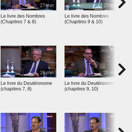
27 min
27 min
Le livre des Nombres
Le livre des Nombres
L
(Chapitres 7 & 8)
(Chapitres 9 & 10)
(
28 min
26 min
Le livre du Deutéronome
Le livre du Deutéronome
L
(chapitres 7, 8)
(chapitres 9, 10)
(