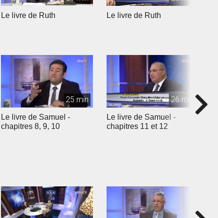
Le livre de Ruth
Le livre de Ruth
L
25 min
26 min
Le livre de Samuel -
Le livre de Samuel -
L
chapitres 8, 9, 10
chapitres 11 et 12
c