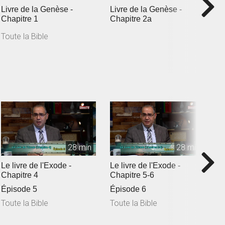
Livre de la Genèse -
Livre de la Genèse -
L
Chapitre 1
Chapitre 2a
c
Toute la Bible
T
28 min
28 min
Le livre de l'Exode -
Le livre de l'Exode -
L
Chapitre 4
Chapitre 5-6
C
Épisode 5
Épisode 6
Toute la Bible
Toute la Bible
T