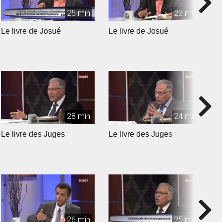
25 min
23 min
Le livre de Josué
Le livre de Josué
L
28 min
24 min
Le livre des Juges
Le livre des Juges
L
26 min
25 min