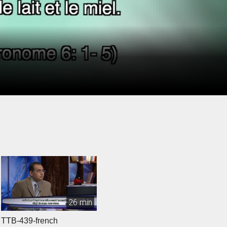
26 min
TTB-439-french